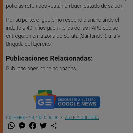
policías retenidos «están en buen estado de salud».
Por su parte, el gobierno respondió anunciando el
indulto a 40 niños guerrilleros de las FARC que se
entregaron en la zona de Suratá (Santander), a la V
Brigada del Ejército.
Publicaciones Relacionadas:
Publicaciones no relacionadas.
DICIEMBRE 24, 2000 00:00
ARTE Y CULTURA
W
M
F
T
S
h
e
a
w
h
a
s
c
i
a