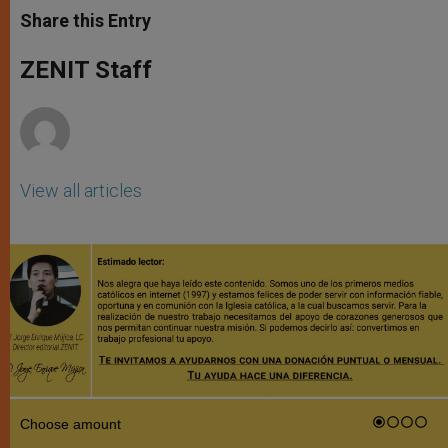
t
s
e
t
r
Share this Entry
s
e
b
t
e
A
n
o
e
p
g
o
r
ZENIT Staff
p
e
k
r
View all articles