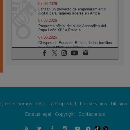
07.08.2026
Lanzan un proyecto de empoderamiento
digital para mujeres líderes en África
07.08.2026
Programa oficial del Viaje Apostólico del
Papa León XIV a Francia
07.08.2026
Obispos de Ecuador: El bien de las familias
no admite premuras legislativas
06.08.2026
Cardenal Parolin: La paz comienza con la
empatía al dolor del otro
06.08.2026
Fray Marco Vianelli: Aprender el Evangelio
de la Paz en la Escuela de San Francisco
06.08.2026
La visita del Papa León XIV a Asís en un
minuto
Quiénes somos
FAQ
La Propiedad
Los servicios
Difusión
06.08.2026
El agradecimiento de los jóvenes al Papa:
Estatus legal
Copyright
Contáctenos
«Hoy nos sentimos Iglesia»
06.08.2026
Líbano: Reanudan los coloquios en Roma en