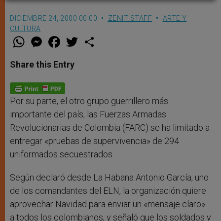
DICIEMBRE 24, 2000 00:00
ZENIT STAFF
ARTE Y
CULTURA
W
M
F
T
S
h
e
a
w
h
a
s
c
i
a
t
s
e
t
r
Share this Entry
s
e
b
t
e
A
n
o
e
p
g
o
r
p
e
k
r
Por su parte, el otro grupo guerrillero más
importante del país, las Fuerzas Armadas
Revolucionarias de Colombia (FARC) se ha limitado a
entregar «pruebas de supervivencia» de 294
uniformados secuestrados.
Según declaró desde La Habana Antonio García, uno
de los comandantes del ELN, la organización quiere
aprovechar Navidad para enviar un «mensaje claro»
a todos los colombianos, y señaló que los soldados y