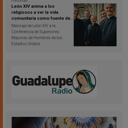
minorías.
León XIV anima a los
religiosos a ver la vida
comunitaria como fuente de
inspiración y santificación
Mensaje de León XIV a la
Conferencia de Superiores
Mayores de Hombres de los
Estados Unidos