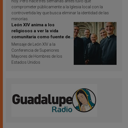
hoy. Pero hace tres semanas antes tuvo que
comprometer públicamente a la Iglesia local con la
controvertida ley que busca eliminar la identidad de las
minorías.
León XIV anima a los
religiosos a ver la vida
comunitaria como fuente de
inspiración y santificación
Mensaje de León XIV a la
Conferencia de Superiores
Mayores de Hombres de los
Estados Unidos