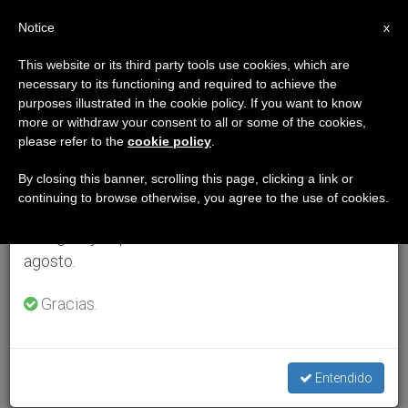
ES
Notice
×
x
Aviso importante
This website or its third party tools use cookies, which are
necessary to its functioning and required to achieve the
Del 27 de julio al 7 de agosto haremos la pausa
purposes illustrated in the cookie policy. If you want to know
anual, aprovechando que en el periodo de verano
more or withdraw your consent to all or some of the cookies,
please refer to the
cookie policy
.
se generan menos informaciones y también el
consumo de las mismas disminuye.
By closing this banner, scrolling this page, clicking a link or
continuing to browse otherwise, you agree to the use of cookies.
Retomamos el trabajo ordinario de las ediciones
en inglés y español de ZENIT el lunes 10 de
agosto.
Gracias.
Entendido