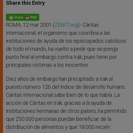
t
s
e
t
r
Share this Entry
s
e
b
t
e
A
n
o
e
p
g
o
r
p
e
k
r
ROMA, 12 mar 2001 (
ZENIT.org
).- Cáritas
Internacional, el organismo que coordina a las
instituciones de ayuda de los episcopados católicos
de todo el mundo, ha vuelto a pedir que se ponga
punto final al embargo contra Irak, pues tiene por
principales víctimas a los inocentes.
Diez años de embargo han precipitado a Irak al
puesto número 126 del índice de desarrollo humano.
Cáritas Internacional sabe bien de lo que habla. La
acción de Cáritas en Irak, gracias a la ayuda de
instituciones hermanas de otros países, ha permitido
que 250.000 personas puedan beneficiar de la
distribución de alimentos y que 18.000 recién