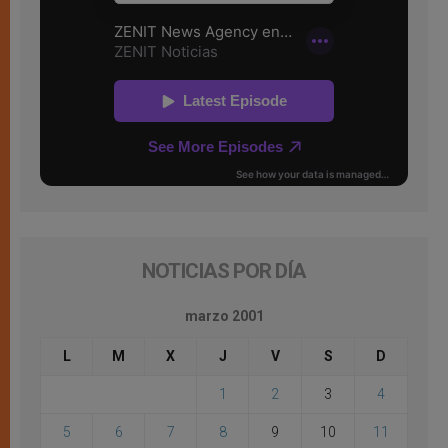
NOTICIAS POR DÍA
marzo 2001
L
M
X
J
V
S
D
1
2
3
4
5
6
7
8
9
10
11