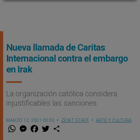
Nueva llamada de Caritas
Internacional contra el embargo
en Irak
La organización católica considera
injustificables las sanciones
MARZO 12, 2001 00:00
ZENIT STAFF
ARTE Y CULTURA
W
M
F
T
S
h
e
a
w
h
a
s
c
i
a