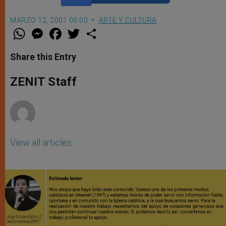
MARZO 12, 2001 00:00
ARTE Y CULTURA
W
M
F
T
S
h
e
a
w
h
a
s
c
i
a
t
s
e
t
r
Share this Entry
s
e
b
t
e
A
n
o
e
p
g
o
r
ZENIT Staff
p
e
k
r
View all articles