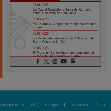
08.08.2026
En Castel Gandolfo, el tapiz de Raffaello
sobre el sermón de San Pablo
08.08.2026
En Colombia, «la paz no se compra con una
firma»
08.08.2026
En Venezuela celebraron los 416 años del
Santo Cristo de La Grita
08.08.2026
El Papa: en Santa Ágata contemplamos la
victoria del amor sobre la muerte
08.08.2026
León XIV visitará el Santuario de la Madre
del Buen Consejo de Genazzano
07.08.2026
Filipinas: el Vicariato Apostólico de Calapán
se convierte en diócesis
07.08.2026
Honduras: Los desplazados invisibles de una
crisis olvidada
Quiénes somos
FAQ
La Propiedad
Los servicios
Difusión
07.08.2026
Bokalic: "En Argentina el Papa León señalará