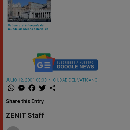
Vaticano: el único país del
mundo sin brecha salarial de
género
JULIO 12, 2001 00:00
CIUDAD DEL VATICANO
W
M
F
T
S
h
e
a
w
h
a
s
c
i
a
t
s
e
t
r
Share this Entry
s
e
b
t
e
A
n
o
e
p
g
o
r
ZENIT Staff
p
e
k
r