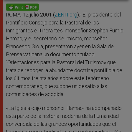
A
n
o
e
p
g
o
r
p
e
k
r
ROMA, 12 julio 2001 (
ZENIT.org
).- El presidente del
Pontificio Consejo para la Pastoral de los
Inmigrantes e Itinerantes, monseñor Stephen Fumio
Hamao, y el secretario del mismo, monseñor
Francesco Gioia, presentaron ayer en la Sala de
Prensa vaticana un documento titulado
“Orientaciones para la Pastoral del Turismo» que
trata de recoger la abundante doctrina pontificia de
los últimos treinta años sobre este fenómeno
contemporáneo, que supone un desafío a las
comunidades de acogida.
«La Iglesia -dijo monseñor Hamao- ha acompañado
esta parte de la historia moderna de la humanidad,
convencida de las grandes oportunidades que el
turismo ofrece al individuo y a la colectividad». «Se