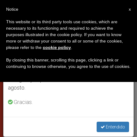
ES
Notice
×
x
Aviso importante
This website or its third party tools use cookies, which are
necessary to its functioning and required to achieve the
Del 27 de julio al 7 de agosto haremos la pausa
purposes illustrated in the cookie policy. If you want to know
Iglesia y turismo: el cristiano, su
anual, aprovechando que en el periodo de verano
more or withdraw your consent to all or some of the cookies,
please refer to the
cookie policy
.
se generan menos informaciones y también el
tiempo libre y la globalización
consumo de las mismas disminuye.
By closing this banner, scrolling this page, clicking a link or
continuing to browse otherwise, you agree to the use of cookies.
Retomamos el trabajo ordinario de las ediciones
Presentadas las orientaciones
en inglés y español de ZENIT el lunes 10 de
vaticanas sobre Pastoral del Turismo.
agosto.
JULIO 12, 2001 00:00
ZENIT STAFF
CIUDAD DEL
Gracias.
VATICANO
W
M
F
T
S
h
e
a
w
h
a
s
c
i
a
t
s
e
t
r
Entendido
Share this Entry
s
e
b
t
e