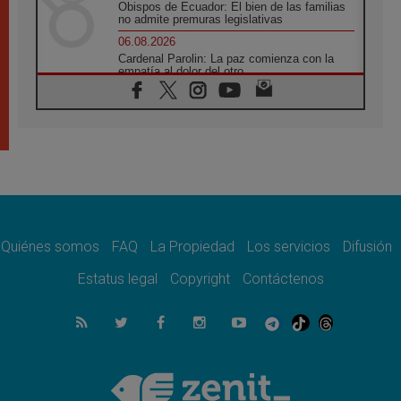
Obispos de Ecuador: El bien de las familias
no admite premuras legislativas
06.08.2026
Cardenal Parolin: La paz comienza con la
empatía al dolor del otro
06.08.2026
Fray Marco Vianelli: Aprender el Evangelio
de la Paz en la Escuela de San Francisco
06.08.2026
La visita del Papa León XIV a Asís en un
minuto
06.08.2026
El agradecimiento de los jóvenes al Papa:
«Hoy nos sentimos Iglesia»
Quiénes somos
FAQ
La Propiedad
Los servicios
Difusión
06.08.2026
Líbano: Reanudan los coloquios en Roma en
Estatus legal
Copyright
Contáctenos
medio de tensiones y ataques en el sur del
país
06.08.2026
Hiroshima y Nagasaki, 81 años después.
Comienzan "Diez Días Oración por la Paz"
06.08.2026
Pizzaballa en Asís: los cristianos quieren
paz