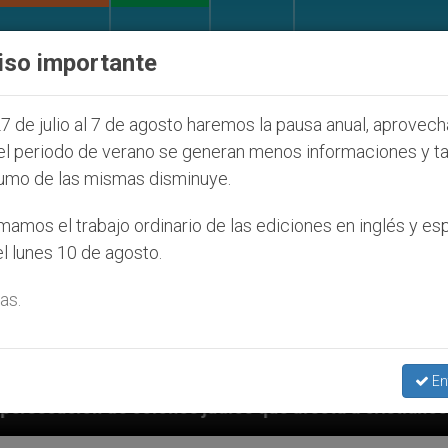
IGLESIA Y MUNDO
DOCUMENTOS
DONATIVOS
iso importante
7 de julio al 7 de agosto haremos la pausa anual, aprovec
el periodo de verano se generan menos informaciones y t
umo de las mismas disminuye.
amos el trabajo ordinario de las ediciones en inglés y es
l lunes 10 de agosto.
as.
En
judíos que afecta a cristianos (y no sólo) en Tierra 