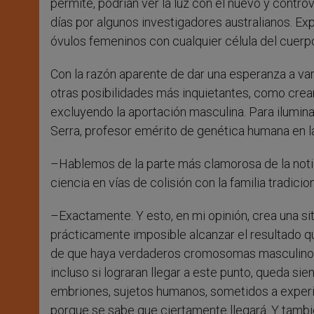
permite, podrían ver la luz con el nuevo y contro
días por algunos investigadores australianos. Exp
óvulos femeninos con cualquier célula del cuer
Con la razón aparente de dar una esperanza a va
otras posibilidades más inquietantes, como crear
excluyendo la aportación masculina. Para iluminar
Serra, profesor emérito de genética humana en l
–Hablemos de la parte más clamorosa de la notici
ciencia en vías de colisión con la familia tradicio
–Exactamente. Y esto, en mi opinión, crea una sit
prácticamente imposible alcanzar el resultado qu
de que haya verdaderos cromosomas masculinos 
incluso si lograran llegar a este punto, queda s
embriones, sujetos humanos, sometidos a experi
porque se sabe que ciertamente llegará. Y también