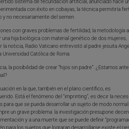
vertido sistema de fecundación artificial, anunciado hace 
erimentada con éxito en cobayas, la técnica permitiría fert
po y no necesariamente del semen.
rones con graves problemas de fertilidad, la metodología 
 una hija biológica con material genético de dos mujeres,
 la noticia, Radio Vaticano entrevistó al padre jesuita Ang
a Universidad Católica de Roma.
a, la posibilidad de crear “hijos sin padre”. ¿Estamos ante
nal?
uación en la que, también en el plano científico, es
erido. Está el fenómeno del “imprinting”, es decir la nece
para que se pueda desarrollar un sujeto de modo normal
iempre un grave problema: la investigación presupone dece
mentación y a una muerte que se puede definir “programad
 para los sujetos que lograran desarrollarse existe el rie