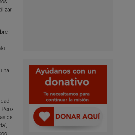
unos
ilizar
abre
elo
 una
sidad
. Pero
nas de
a”,
sgo,