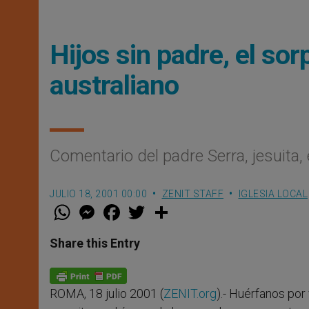
Hijos sin padre, el so
australiano
Comentario del padre Serra, jesuita,
JULIO 18, 2001 00:00
ZENIT STAFF
IGLESIA LOCAL
W
M
F
T
S
h
e
a
w
h
a
s
c
i
a
t
s
e
t
r
Share this Entry
s
e
b
t
e
A
n
o
e
p
g
o
r
p
e
k
ROMA, 18 julio 2001 (
ZENIT.org
).- Huérfanos por 
r