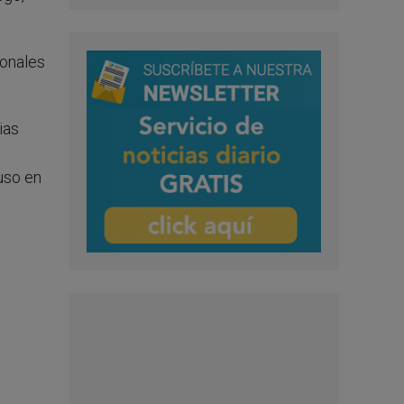
ionales
ias
uso en