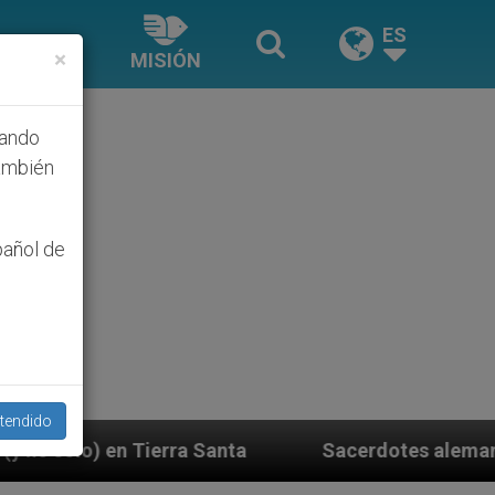
ES
×
MISIÓN
hando
ambién
pañol de
tendido
Santa
Sacerdotes alemanes fieles al Papa conte