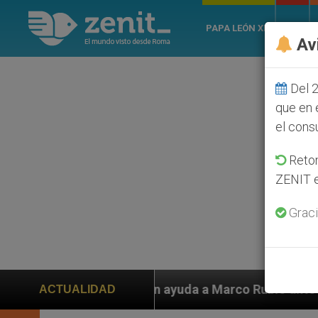
PAPA LEÓN XIV
ROMA
Av
Del 2
que en 
el cons
Retom
ZENIT e
Graci
piden ayuda a Marco Rubio ante persecución de colonos 
ACTUALIDAD