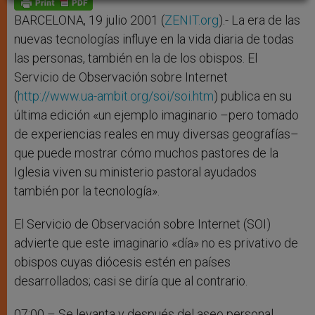
p
e
k
r
BARCELONA, 19 julio 2001 (
ZENIT.org
).- La era de las
nuevas tecnologías influye en la vida diaria de todas
las personas, también en la de los obispos. El
Servicio de Observación sobre Internet
(
http://www.ua-ambit.org/soi/soi.htm
) publica en su
última edición «un ejemplo imaginario –pero tomado
de experiencias reales en muy diversas geografías–
que puede mostrar cómo muchos pastores de la
Iglesia viven su ministerio pastoral ayudados
también por la tecnología».
El Servicio de Observación sobre Internet (SOI)
advierte que este imaginario «día» no es privativo de
obispos cuyas diócesis estén en países
desarrollados; casi se diría que al contrario.
07:00 – Se levanta y después del aseo personal,