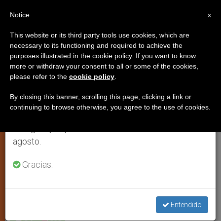
ES
Notice
×
x
Aviso importante
This website or its third party tools use cookies, which are
necessary to its functioning and required to achieve the
Del 27 de julio al 7 de agosto haremos la pausa
purposes illustrated in the cookie policy. If you want to know
Un día en la vida de un obispo de
anual, aprovechando que en el periodo de verano
more or withdraw your consent to all or some of the cookies,
please refer to the
cookie policy
.
se generan menos informaciones y también el
inicios del siglo XXI
consumo de las mismas disminuye.
By closing this banner, scrolling this page, clicking a link or
continuing to browse otherwise, you agree to the use of cookies.
Retomamos el trabajo ordinario de las ediciones
Las nuevas tecnologías al servicio del
en inglés y español de ZENIT el lunes 10 de
ministerio pastoral
agosto.
JULIO 19, 2001 00:00
ZENIT STAFF
ARTE Y CULTURA
Gracias.
W
M
F
T
S
h
e
a
w
h
a
s
c
i
a
t
s
e
t
r
Share this Entry
s
e
b
t
e
Entendido
A
n
o
e
p
g
o
r