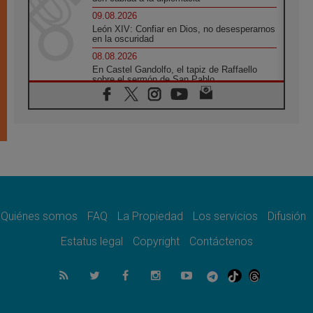
09.08.2026
León XIV: Confiar en Dios, no desesperarnos
en la oscuridad
08.08.2026
En Castel Gandolfo, el tapiz de Raffaello
sobre el sermón de San Pablo
08.08.2026
En Colombia, «la paz no se compra con una
firma»
08.08.2026
En Venezuela celebraron los 416 años del
Santo Cristo de La Grita
08.08.2026
El Papa: en Santa Ágata contemplamos la
victoria del amor sobre la muerte
Quiénes somos
FAQ
La Propiedad
Los servicios
Difusión
08.08.2026
León XIV visitará el Santuario de la Madre
Estatus legal
Copyright
Contáctenos
del Buen Consejo de Genazzano
07.08.2026
Filipinas: el Vicariato Apostólico de Calapán
se convierte en diócesis
07.08.2026
Honduras: Los desplazados invisibles de una