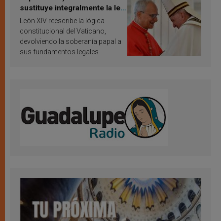
sustituye integralmente la ley
vaticana de Papa Francisco
León XIV reescribe la lógica
constitucional del Vaticano,
devolviendo la soberanía papal a
sus fundamentos legales