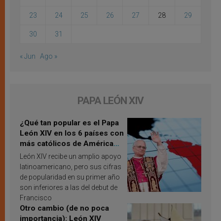
23
24
25
26
27
28
29
30
31
« Jun
Ago »
PAPA LEÓN XIV
¿Qué tan popular es el Papa
León XIV en los 6 países con
más católicos de América
Latina en 2026? Publican
León XIV recibe un amplio apoyo
resultados de investigación
latinoamericano, pero sus cifras
de popularidad en su primer año
son inferiores a las del debut de
Francisco
Otro cambio (de no poca
importancia): León XIV