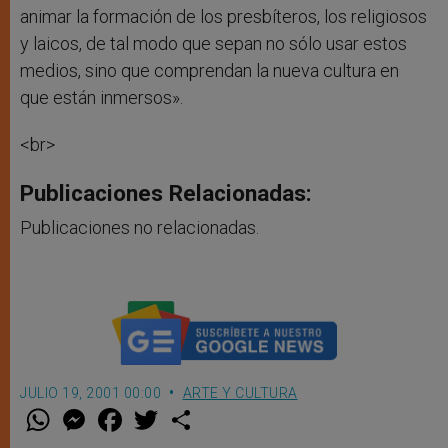
animar la formación de los presbíteros, los religiosos
y laicos, de tal modo que sepan no sólo usar estos
medios, sino que comprendan la nueva cultura en
que están inmersos».
<br>
Publicaciones Relacionadas:
Publicaciones no relacionadas.
JULIO 19, 2001 00:00
ARTE Y CULTURA
W
M
F
T
S
h
e
a
w
h
a
s
c
i
a