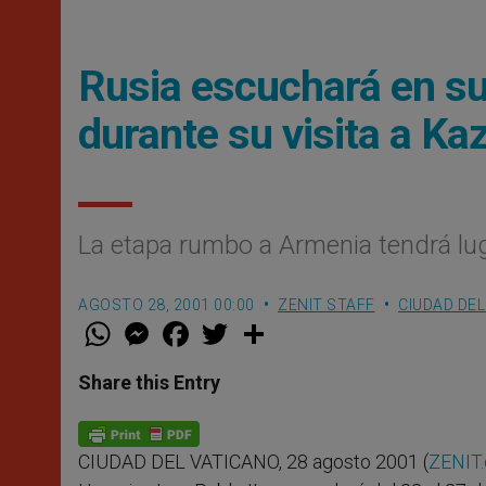
Rusia escuchará en su
durante su visita a Ka
La etapa rumbo a Armenia tendrá lug
AGOSTO 28, 2001 00:00
ZENIT STAFF
CIUDAD DEL
W
M
F
T
S
h
e
a
w
h
a
s
c
i
a
t
s
e
t
r
Share this Entry
s
e
b
t
e
A
n
o
e
p
g
o
r
p
e
k
CIUDAD DEL VATICANO, 28 agosto 2001 (
ZENIT.
r