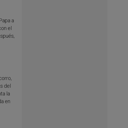
 Papa a
con el
espués,
corro,
es del
ta la
da en