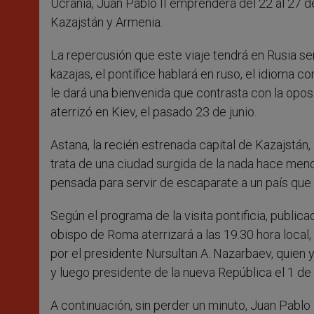
Ucrania, Juan Pablo II emprenderá del 22 al 27 de
Kazajstán y Armenia.
La repercusión que este viaje tendrá en Rusia se
kazajas, el pontífice hablará en ruso, el idioma c
le dará una bienvenida que contrasta con la opos
aterrizó en Kiev, el pasado 23 de junio.
Astana, la recién estrenada capital de Kazajstán,
trata de una ciudad surgida de la nada hace menos
pensada para servir de escaparate a un país que 
Según el programa de la visita pontificia, public
obispo de Roma aterrizará a las 19.30 hora local,
por el presidente Nursultan A. Nazarbaev, quien 
y luego presidente de la nueva República el 1 d
A continuación, sin perder un minuto, Juan Pablo 