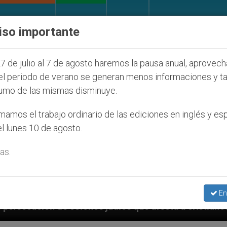
IGLESIA Y MUNDO
DOCUMENTOS
DONATIVOS
iso importante
7 de julio al 7 de agosto haremos la pausa anual, aprovec
el periodo de verano se generan menos informaciones y t
umo de las mismas disminuye.
amos el trabajo ordinario de las ediciones en inglés y es
l lunes 10 de agosto.
as.
En
udíos que afecta a cristianos (y no sólo) en Tierra S