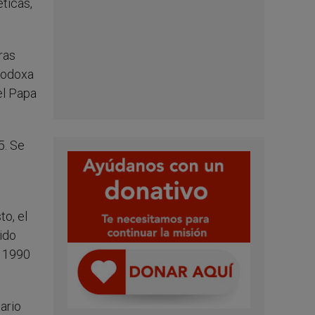
éticas,
ras
rtodoxa
el Papa
5. Se
to, el
bido
e 1990
ario