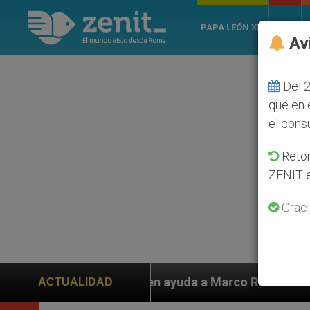
PAPA LEÓN XIV
ROMA
Av
Del 2
que en 
el cons
Retom
ZENIT e
Graci
den ayuda a Marco Rubio ante persecución de colonos j
ACTUALIDAD