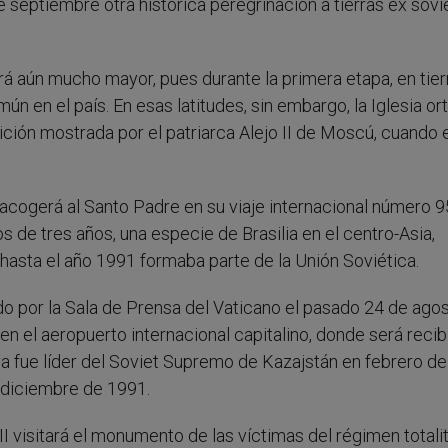
 septiembre otra histórica peregrinación a tierras ex sovi
rá aún mucho mayor, pues durante la primera etapa, en tier
omún en el país. En esas latitudes, sin embargo, la Iglesia o
ición mostrada por el patriarca Alejo II de Moscú, cuando 
 acogerá al Santo Padre en su viaje internacional número 9
 de tres años, una especie de Brasilia en el centro-Asia,
hasta el año 1991 formaba parte de la Unión Soviética.
ado por la Sala de Prensa del Vaticano el pasado 24 de agos
 en el aeropuerto internacional capitalino, donde será reci
ya fue líder del Soviet Supremo de Kazajstán en febrero d
e diciembre de 1991.
II visitará el monumento de las víctimas del régimen totalit