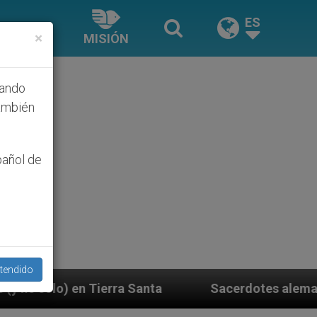
ES
×
MISIÓN
hando
ambién
pañol de
tendido
anta
Sacerdotes alemanes fieles al Papa contest