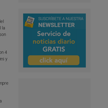
del
 la
 son
on 4
es y
empre
a