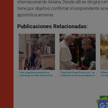
internacional de Astana. Desde allí se dirigirá 
tiene por objetivo confirmar el sorprendente acer
apostólica armenia.
Publicaciones Relacionadas:
Tras segunda profanación
“Papel del Papa Francisco” se
El Ban
sacrílega en altar de basílica
convierte en tema protagónico
era de
vaticana, cardenal realiza rito
en nueva etapa de juicio contra
refere
para pedir perdón a Dios
cardenal Becciu y otras
personas