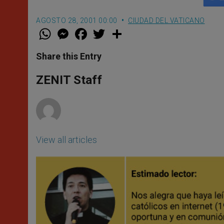
AGOSTO 28, 2001 00:00
CIUDAD DEL VATICANO
W
M
F
T
S
h
e
a
w
h
a
s
c
i
a
t
s
e
t
r
Share this Entry
s
e
b
t
e
A
n
o
e
p
g
o
r
ZENIT Staff
p
e
k
r
View all articles