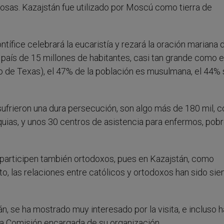
rosas. Kazajstán fue utilizado por Moscú como tierra de
tífice celebrará la eucaristía y rezará la oración mariana 
 país de 15 millones de habitantes, casi tan grande como el
o de Texas), el 47% de la población es musulmana, el 44%
sufrieron una dura persecución, son algo más de 180 mil, c
quias, y unos 30 centros de asistencia para enfermos, pobr
a participen también ortodoxos, pues en Kazajstán, como
o, las relaciones entre católicos y ortodoxos han sido si
n, se ha mostrado muy interesado por la visita, e incluso h
la Comisión encargada de su organización.