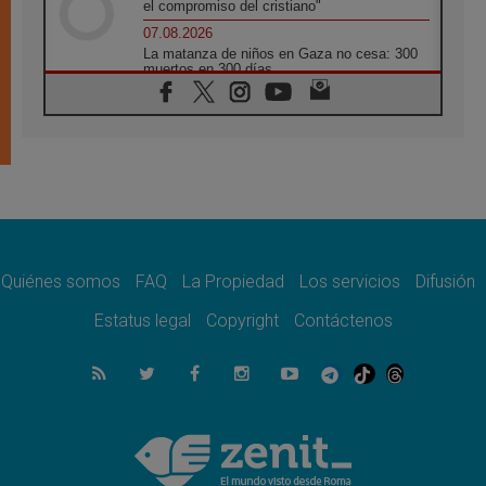
el compromiso del cristiano"
07.08.2026
La matanza de niños en Gaza no cesa: 300
muertos en 300 días
07.08.2026
Tagle: La guerra desfigura el mundo, solo la
revelación de Dios lo transfigura
07.08.2026
Presentada la Trienal de Arte de las
Universidades Católicas: «Exercises in
Empathy»
07.08.2026
Fortunatus Nwachukwu: la comunicación
como misión al servicio del Evangelio
Quiénes somos
FAQ
La Propiedad
Los servicios
Difusión
07.08.2026
Estatus legal
Copyright
Contáctenos
SIGNIS 2026, dar voz a las religiosas en el
espacio público
07.08.2026
Lanzan un proyecto de empoderamiento
digital para mujeres líderes en África
07.08.2026
Programa oficial del Viaje Apostólico del
Papa León XIV a Francia