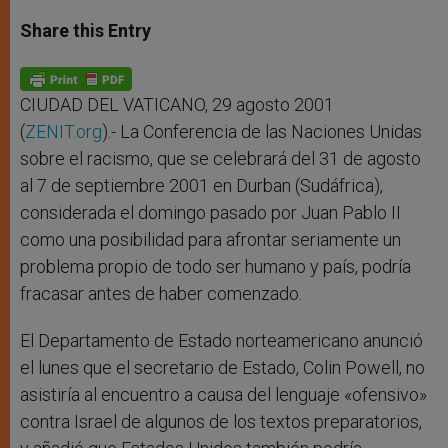
a
s
c
i
a
t
s
e
t
r
Share this Entry
s
e
b
t
e
A
n
o
e
p
g
o
r
p
e
k
r
CIUDAD DEL VATICANO, 29 agosto 2001
(
ZENIT.org
).- La Conferencia de las Naciones Unidas
sobre el racismo, que se celebrará del 31 de agosto
al 7 de septiembre 2001 en Durban (Sudáfrica),
considerada el domingo pasado por Juan Pablo II
como una posibilidad para afrontar seriamente un
problema propio de todo ser humano y país, podría
fracasar antes de haber comenzado.
El Departamento de Estado norteamericano anunció
el lunes que el secretario de Estado, Colin Powell, no
asistiría al encuentro a causa del lenguaje «ofensivo»
contra Israel de algunos de los textos preparatorios,