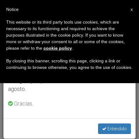
ES
Notice
×
x
Aviso importante
This website or its third party tools use cookies, which are
necessary to its functioning and required to achieve the
Del 27 de julio al 7 de agosto haremos la pausa
purposes illustrated in the cookie policy. If you want to know
anual, aprovechando que en el periodo de verano
more or withdraw your consent to all or some of the cookies,
please refer to the
cookie policy
.
se generan menos informaciones y también el
consumo de las mismas disminuye.
By closing this banner, scrolling this page, clicking a link or
continuing to browse otherwise, you agree to the use of cookies.
Retomamos el trabajo ordinario de las ediciones
en inglés y español de ZENIT el lunes 10 de
agosto.
Gracias.
Entendido