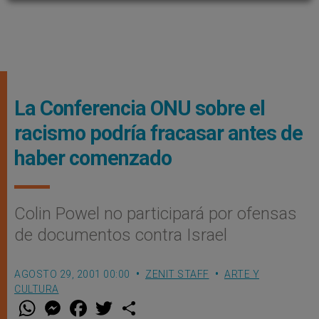
La Conferencia ONU sobre el
racismo podría fracasar antes de
haber comenzado
Colin Powel no participará por ofensas
de documentos contra Israel
AGOSTO 29, 2001 00:00
ZENIT STAFF
ARTE Y
CULTURA
W
M
F
T
S
h
e
a
w
h