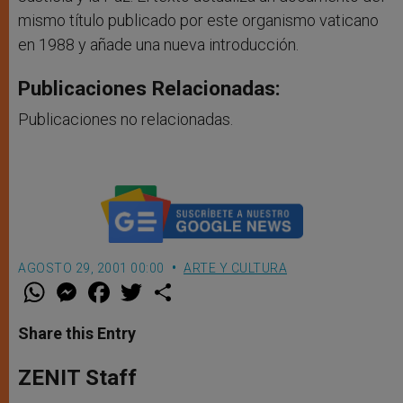
mismo título publicado por este organismo vaticano
en 1988 y añade una nueva introducción.
Publicaciones Relacionadas:
Publicaciones no relacionadas.
AGOSTO 29, 2001 00:00
ARTE Y CULTURA
W
M
F
T
S
h
e
a
w
h
a
s
c
i
a
t
s
e
t
r
Share this Entry
s
e
b
t
e
A
n
o
e
p
g
o
r
ZENIT Staff
p
e
k
r