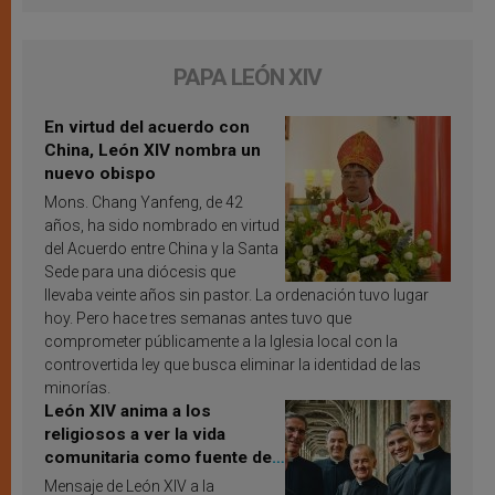
PAPA LEÓN XIV
En virtud del acuerdo con
China, León XIV nombra un
nuevo obispo
Mons. Chang Yanfeng, de 42
años, ha sido nombrado en virtud
del Acuerdo entre China y la Santa
Sede para una diócesis que
llevaba veinte años sin pastor. La ordenación tuvo lugar
hoy. Pero hace tres semanas antes tuvo que
comprometer públicamente a la Iglesia local con la
controvertida ley que busca eliminar la identidad de las
minorías.
León XIV anima a los
religiosos a ver la vida
comunitaria como fuente de
inspiración y santificación
Mensaje de León XIV a la