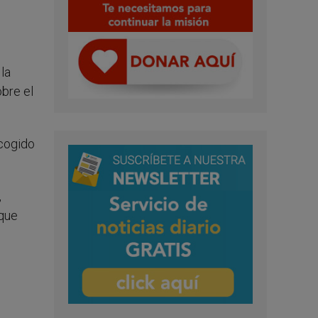
la
bre el
ecogido
,
 que