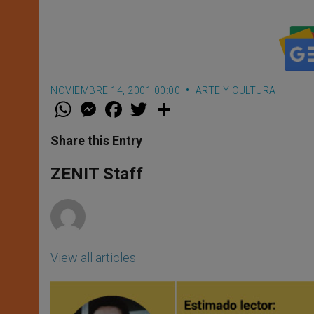
NOVIEMBRE 14, 2001 00:00
ARTE Y CULTURA
W
M
F
T
S
h
e
a
w
h
a
s
c
i
a
t
s
e
t
r
Share this Entry
s
e
b
t
e
A
n
o
e
p
g
o
r
ZENIT Staff
p
e
k
r
View all articles