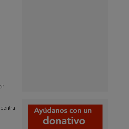
ph
 contra