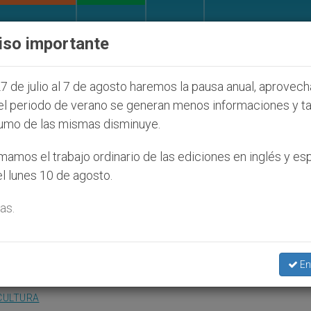
IGLESIA Y MUNDO
DOCUMENTOS
DONATIVOS
iso importante
s judíos que afecta a cristianos (y no sólo) en Tierr
7 de julio al 7 de agosto haremos la pausa anual, aprovec
el periodo de verano se generan menos informaciones y t
umo de las mismas disminuye.
oamericano de la Conferen
amos el trabajo ordinario de las ediciones en inglés y es
l lunes 10 de agosto.
as.
ras los atentados
En
CULTURA