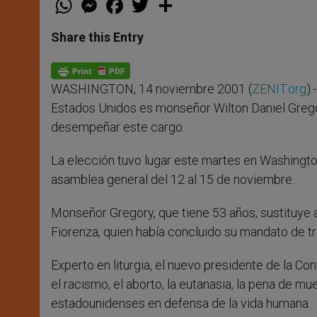
h
e
a
w
h
a
s
c
i
a
t
s
e
t
r
Share this Entry
s
e
b
t
e
A
n
o
e
p
g
o
r
p
e
k
WASHINGTON, 14 noviembre 2001 (
ZENIT.org
)
r
Estados Unidos es monseñor Wilton Daniel Gregory
desempeñar este cargo.
La elección tuvo lugar este martes en Washingt
asamblea general del 12 al 15 de noviembre.
Monseñor Gregory, que tiene 53 años, sustituye
Fiorenza, quien había concluido su mandato de tr
Experto en liturgia, el nuevo presidente de la C
el racismo, el aborto, la eutanasia, la pena de mue
estadounidenses en defensa de la vida humana.