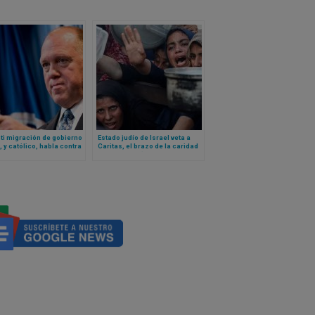
ti migración de gobierno
Estado judío de Israel veta a
 y católico, habla contra
Caritas, el brazo de la caridad
je de Iglesia
de la Iglesia (y más de 20
ounidense
organizaciones humanitarias),
en Gaza