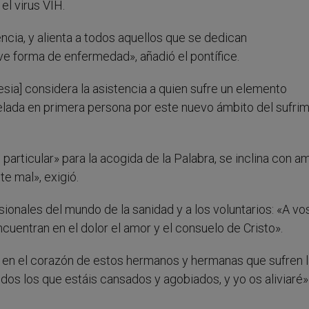
l virus VIH.
ncia, y alienta a todos aquellos que se dedican
ve forma de enfermedad», añadió el pontífice.
lesia] considera la asistencia a quien sufre un elemento
pelada en primera persona por este nuevo ámbito del sufri
rticular» para la acogida de la Palabra, se inclina con a
e mal», exigió.
sionales del mundo de la sanidad y a los voluntarios: «A vo
ncuentran en el dolor el amor y el consuelo de Cristo».
en el corazón de estos hermanos y hermanas que sufren l
odos los que estáis cansados y agobiados, y yo os aliviaré»