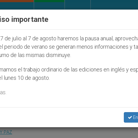
IGLESIA Y MUNDO
DOCUMENTOS
DONATIVOS
iso importante
al) quien les orilla a bendecir parejas del mismo sex
7 de julio al 7 de agosto haremos la pausa anual, aprovec
el periodo de verano se generan menos informaciones y t
umo de las mismas disminuye.
 de sida: «¡No os sintáis
amos el trabajo ordinario de las ediciones en inglés y es
l lunes 10 de agosto.
as.
 toda la Iglesia
En
 Y PAZ