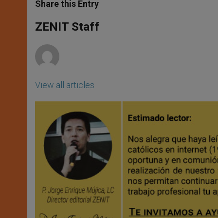
t
s
e
t
r
Share this Entry
s
e
b
t
e
A
n
o
e
p
g
o
r
ZENIT Staff
p
e
k
r
View all articles