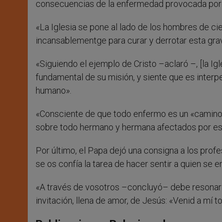
consecuencias de la enfermedad provocada por e
«La Iglesia se pone al lado de los hombres de cie
incansablementge para curar y derrotar esta gra
«Siguiendo el ejemplo de Cristo –aclaró –, [la Ig
fundamental de su misión, y siente que es inter
humano».
«Consciente de que todo enfermo es un «camino pa
sobre todo hermano y hermana afectados por est
Por último, el Papa dejó una consigna a los profe
se os confía la tarea de hacer sentir a quien se e
«A través de vosotros –concluyó– debe resonar 
invitación, llena de amor, de Jesús: «Venid a mí t