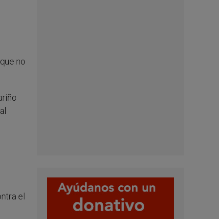
 que no
ariño
al
e
ntra el