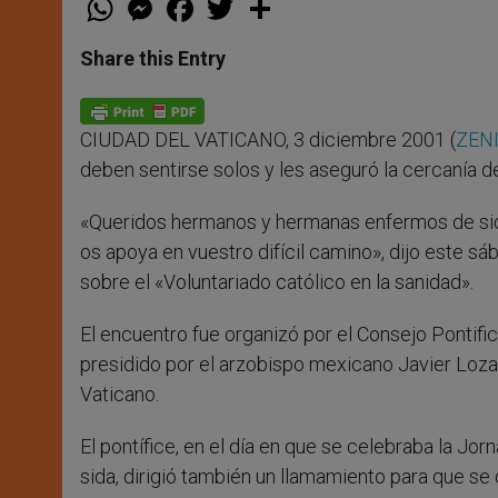
h
e
a
w
h
a
s
c
i
a
t
s
e
t
r
Share this Entry
s
e
b
t
e
A
n
o
e
p
g
o
r
p
e
k
CIUDAD DEL VATICANO, 3 diciembre 2001 (
ZENI
r
deben sentirse solos y les aseguró la cercanía de 
«Queridos hermanos y hermanas enfermos de sida, 
os apoya en vuestro difícil camino», dijo este sá
sobre el «Voluntariado católico en la sanidad».
El encuentro fue organizó por el Consejo Pontific
presidido por el arzobispo mexicano Javier Loza
Vaticano.
El pontífice, en el día en que se celebraba la Jo
sida, dirigió también un llamamiento para que se