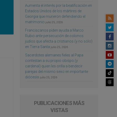
Aumenta el interés por la beatificación en
Estados Unidos de los mártires de
Georgia que murieron defendiendo el
matrimonio
julio 25, 2026
Franciscanos piden ayuda a Marco
Rubio ante persecución de colonos
judíos que afecta a cristianos (y no sólo)
en Tierra Santa
julio 25, 2026
Sacerdotes alemanes fieles al Papa
contestan a su propio obispo (y
cardenal) quien les orilla a bendecir
parejas del mismo sexo en importante
diócesis
julio 25, 2026
PUBLICACIONES MÁS
VISTAS