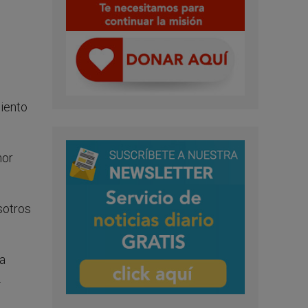
miento
mor
sotros
a
.