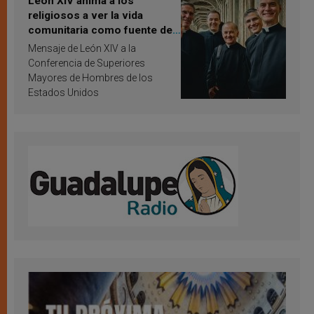
León XIV anima a los
religiosos a ver la vida
comunitaria como fuente de
inspiración y santificación
Mensaje de León XIV a la
Conferencia de Superiores
Mayores de Hombres de los
Estados Unidos