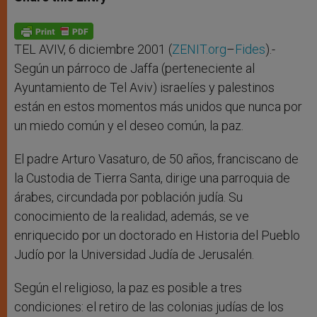
s
e
b
t
e
A
n
o
e
p
g
o
r
p
e
k
r
TEL AVIV, 6 diciembre 2001 (
ZENIT.org
–
Fides
).-
Según un párroco de Jaffa (perteneciente al
Ayuntamiento de Tel Aviv) israelíes y palestinos
están en estos momentos más unidos que nunca por
un miedo común y el deseo común, la paz.
El padre Arturo Vasaturo, de 50 años, franciscano de
la Custodia de Tierra Santa, dirige una parroquia de
árabes, circundada por población judía. Su
conocimiento de la realidad, además, se ve
enriquecido por un doctorado en Historia del Pueblo
Judío por la Universidad Judía de Jerusalén.
Según el religioso, la paz es posible a tres
condiciones: el retiro de las colonias judías de los