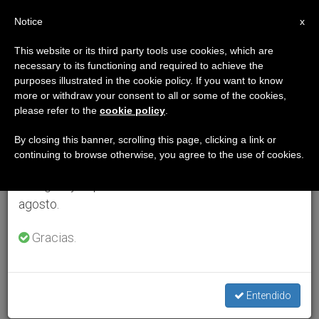
ES
Notice
×
x
Aviso importante
This website or its third party tools use cookies, which are
necessary to its functioning and required to achieve the
Del 27 de julio al 7 de agosto haremos la pausa
purposes illustrated in the cookie policy. If you want to know
anual, aprovechando que en el periodo de verano
more or withdraw your consent to all or some of the cookies,
please refer to the
cookie policy
.
se generan menos informaciones y también el
consumo de las mismas disminuye.
By closing this banner, scrolling this page, clicking a link or
continuing to browse otherwise, you agree to the use of cookies.
Retomamos el trabajo ordinario de las ediciones
en inglés y español de ZENIT el lunes 10 de
agosto.
Gracias.
Entendido