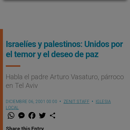
Israelíes y palestinos: Unidos por
el temor y el deseo de paz
Habla el padre Arturo Vasaturo, párroco
en Tel Aviv
DICIEMBRE 06, 2001 00:00
ZENIT STAFF
IGLESIA
LOCAL
W
M
F
T
S
h
e
a
w
h
a
s
c
i
a
t
s
e
t
r
Share this Entry