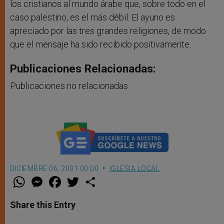
los cristianos al mundo árabe que, sobre todo en el
caso palestino, es el más débil. El ayuno es
apreciado por las tres grandes religiones, de modo
que el mensaje ha sido recibido positivamente.
Publicaciones Relacionadas:
Publicaciones no relacionadas.
DICIEMBRE 06, 2001 00:00
IGLESIA LOCAL
W
M
F
T
S
h
e
a
w
h
a
s
c
i
a
t
s
e
t
r
Share this Entry
s
e
b
t
e
A
n
o
e