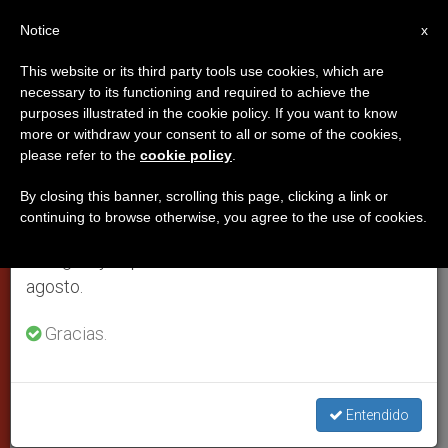
ES
Notice
×
x
Aviso importante
This website or its third party tools use cookies, which are
necessary to its functioning and required to achieve the
Del 27 de julio al 7 de agosto haremos la pausa
purposes illustrated in the cookie policy. If you want to know
El Papa exige protección legal
anual, aprovechando que en el periodo de verano
more or withdraw your consent to all or some of the cookies,
please refer to the
cookie policy
.
se generan menos informaciones y también el
para todo refugiado
consumo de las mismas disminuye.
By closing this banner, scrolling this page, clicking a link or
continuing to browse otherwise, you agree to the use of cookies.
Retomamos el trabajo ordinario de las ediciones
Llamamiento en vísperas de la cumbre
en inglés y español de ZENIT el lunes 10 de
de Ginebra
agosto.
DICIEMBRE 09, 2001 00:00
ZENIT STAFF
CIUDAD DEL
Gracias.
VATICANO
W
M
F
T
S
h
e
a
w
h
a
s
c
i
a
t
s
e
t
r
Entendido
Share this Entry
s
e
b
t
e