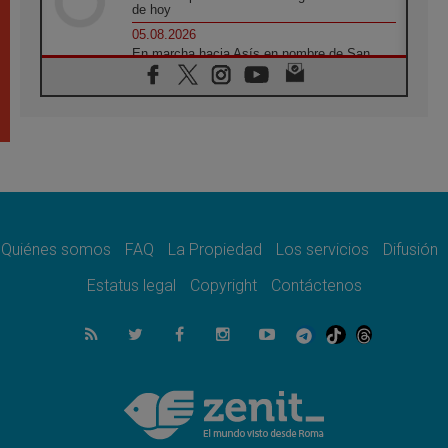
de hoy
05.08.2026
En marcha hacia Asís en nombre de San
Francisco, a la espera de León
05.08.2026
Venezuela, Padre Pagniello: "En medio del
dolor, una Iglesia que no se rinde"
05.08.2026
La Fuerza del "Círculo de Héroes" con el
Papa en la Audiencia General
05.08.2026
Nuncio en Ucrania: Preocupa escuchar a
quienes bendicen la guerra
Quiénes somos
FAQ
La Propiedad
Los servicios
Difusión
05.08.2026
Estatus legal
Copyright
Contáctenos
Ucrania: Ataque masivo en Kyiv durante la
noche
05.08.2026
Colombo: "La visita del Papa a Argentina
llevará un mensaje de paz y dignidad
humana"
05.08.2026
Iglesia en Uruguay: la visita del Papa
fortalecerá la fe y la esperanza