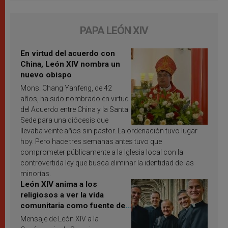
PAPA LEÓN XIV
En virtud del acuerdo con
China, León XIV nombra un
nuevo obispo
Mons. Chang Yanfeng, de 42
años, ha sido nombrado en virtud
del Acuerdo entre China y la Santa
Sede para una diócesis que
llevaba veinte años sin pastor. La ordenación tuvo lugar
hoy. Pero hace tres semanas antes tuvo que
comprometer públicamente a la Iglesia local con la
controvertida ley que busca eliminar la identidad de las
minorías.
León XIV anima a los
religiosos a ver la vida
comunitaria como fuente de
inspiración y santificación
Mensaje de León XIV a la