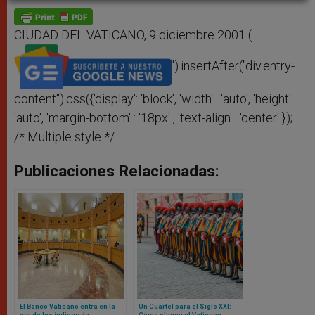
A
n
o
e
p
g
o
r
p
e
k
r
CIUDAD DEL VATICANO, 9 diciembre 2001 (
').insertAfter("div.entry-
content").css({'display': 'block', 'width' : 'auto', 'height' :
'auto', 'margin-bottom' : '18px' , 'text-align' : 'center' });
/* Multiple style */
Publicaciones Relacionadas:
El Banco Vaticano entra en la
Un Cuartel para el Siglo XXI:
era de los índices de
Cómo planea el Vaticano