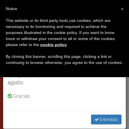
ES
Notice
×
x
Aviso importante
This website or its third party tools use cookies, which are
necessary to its functioning and required to achieve the
Del 27 de julio al 7 de agosto haremos la pausa
purposes illustrated in the cookie policy. If you want to know
Juan Pablo II celebra el bautismo
anual, aprovechando que en el periodo de verano
more or withdraw your consent to all or some of the cookies,
please refer to the
cookie policy
.
se generan menos informaciones y también el
de veinte niños en la Capilla
consumo de las mismas disminuye.
Sixtina
By closing this banner, scrolling this page, clicking a link or
continuing to browse otherwise, you agree to the use of cookies.
Retomamos el trabajo ordinario de las ediciones
en inglés y español de ZENIT el lunes 10 de
Bromas del pontífice entre los llores de
agosto.
los bebés
Gracias.
ENERO 13, 2002 00:00
ZENIT STAFF
CIUDAD DEL
VATICANO
W
M
F
T
S
Entendido
h
e
a
w
h
a
s
c
i
a