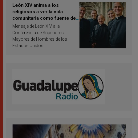
León XIV anima a los
religiosos a ver la vida
comunitaria como fuente de
inspiración y santificación
Mensaje de León XIV a la
Conferencia de Superiores
Mayores de Hombres de los
Estados Unidos