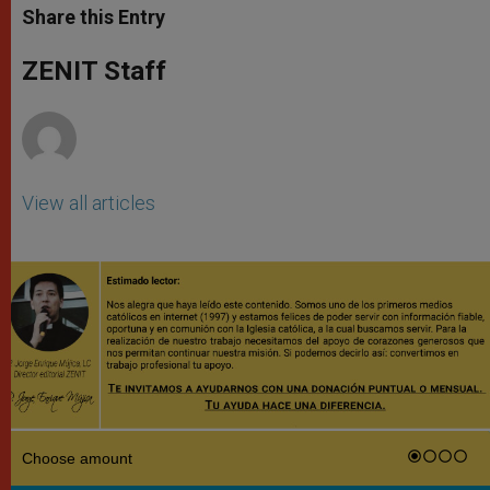
t
s
e
t
r
Share this Entry
s
e
b
t
e
A
n
o
e
p
g
o
r
ZENIT Staff
p
e
k
r
View all articles