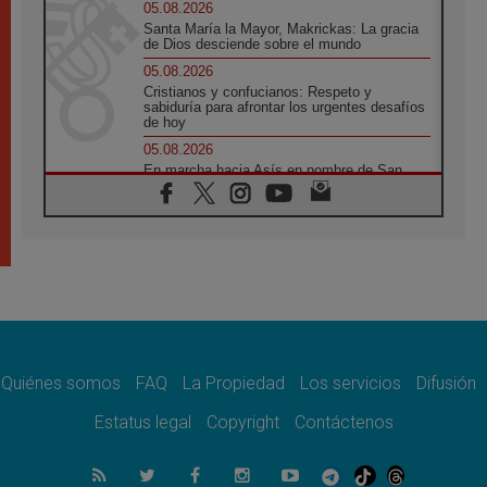
05.08.2026
Santa María la Mayor, Makrickas: La gracia
de Dios desciende sobre el mundo
05.08.2026
Cristianos y confucianos: Respeto y
sabiduría para afrontar los urgentes desafíos
de hoy
05.08.2026
En marcha hacia Asís en nombre de San
Francisco, a la espera de León
05.08.2026
Venezuela, Padre Pagniello: "En medio del
dolor, una Iglesia que no se rinde"
05.08.2026
La Fuerza del "Círculo de Héroes" con el
Papa en la Audiencia General
05.08.2026
Nuncio en Ucrania: Preocupa escuchar a
quienes bendicen la guerra
Quiénes somos
FAQ
La Propiedad
Los servicios
Difusión
05.08.2026
Estatus legal
Copyright
Contáctenos
Ucrania: Ataque masivo en Kyiv durante la
noche
05.08.2026
Colombo: "La visita del Papa a Argentina