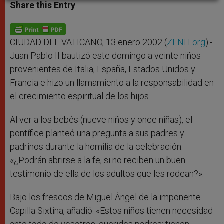
t
s
e
t
r
Share this Entry
s
e
b
t
e
A
n
o
e
p
g
o
r
p
e
k
r
CIUDAD DEL VATICANO, 13 enero 2002 (
ZENIT.org
).-
Juan Pablo II bautizó este domingo a veinte niños
provenientes de Italia, España, Estados Unidos y
Francia e hizo un llamamiento a la responsabilidad en
el crecimiento espiritual de los hijos.
Al ver a los bebés (nueve niños y once niñas), el
pontífice planteó una pregunta a sus padres y
padrinos durante la homilía de la celebración:
«¿Podrán abrirse a la fe, si no reciben un buen
testimonio de ella de los adultos que les rodean?».
Bajo los frescos de Miguel Ángel de la imponente
Capilla Sixtina, añadió: «Estos niños tienen necesidad