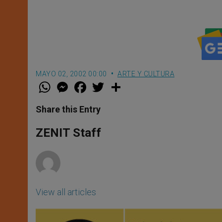
MAYO 02, 2002 00:00
ARTE Y CULTURA
W
M
F
T
S
h
e
a
w
h
a
s
c
i
a
t
s
e
t
r
Share this Entry
s
e
b
t
e
A
n
o
e
p
g
o
r
ZENIT Staff
p
e
k
r
View all articles