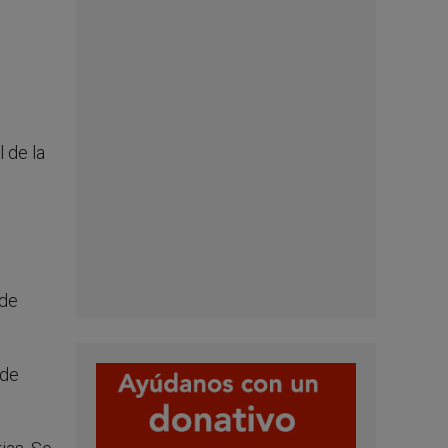
 de la
 de
 de