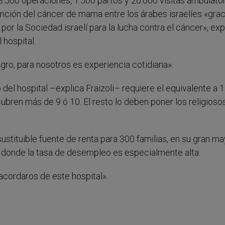
3.500 operaciones, 1.500 partos y 20.000 visitas ambulator
vención del cáncer de mama entre los árabes israelíes «grac
or la Sociedad israelí para la lucha contra el cáncer», exp
 hospital.
gro, para nosotros es experiencia cotidiana».
 del hospital –explica Fraizoli– requiere el equivalente a 
cubren más de 9 ó 10. El resto lo deben poner los religioso
sustituible fuente de renta para 300 familias, en su gran ma
a donde la tasa de desempleo es especialmente alta.
, acordaros de este hospital».