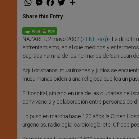
h
e
a
w
h
a
s
c
i
a
t
s
e
t
r
Share this Entry
s
e
b
t
e
A
n
o
e
p
g
o
r
p
e
k
NAZARET, 2 mayo 2002 (
ZENIT.org
).- Es difícil
r
enfrentamiento, en el que médicos y enfermeros á
Sagrada Familia de los hermanos de San Juan de 
Aquí cristianos, musulmanes y judíos se encuent
musulmanas piden a una religiosa que lea un pasa
El hospital, situado en una de las ciudades de I
convivencia y colaboración entre personas de dif
Lo puso en marcha hace 120 años la Orden Hospi
urgencias, radiología, cardiología, etc. Ofrece p