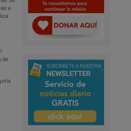
ias. Se
ias a
lica
11
s de
yoría