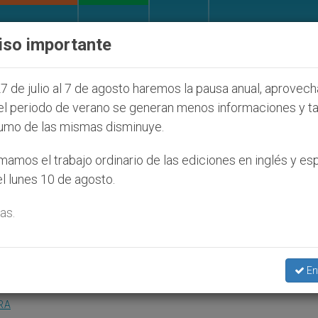
IGLESIA Y MUNDO
DOCUMENTOS
DONATIVOS
iso importante
e colonos judíos que afecta a cristianos (y no sólo) e
7 de julio al 7 de agosto haremos la pausa anual, aprovec
el periodo de verano se generan menos informaciones y t
umo de las mismas disminuye.
demuestra que árabes y jud
amos el trabajo ordinario de las ediciones en inglés y es
l lunes 10 de agosto.
as.
manos de San Juan de Dios
En
RA