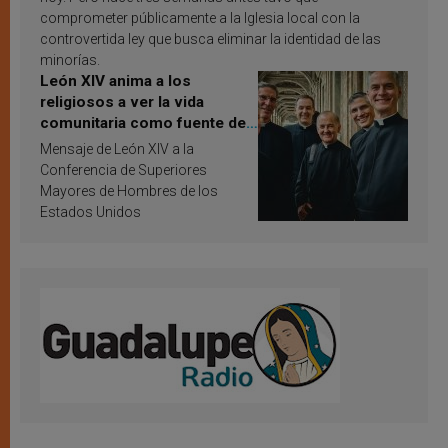
comprometer públicamente a la Iglesia local con la
controvertida ley que busca eliminar la identidad de las
minorías.
León XIV anima a los
religiosos a ver la vida
comunitaria como fuente de
inspiración y santificación
Mensaje de León XIV a la
Conferencia de Superiores
Mayores de Hombres de los
Estados Unidos