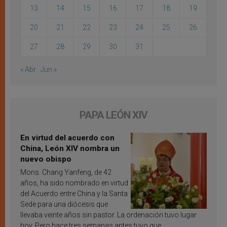
13
14
15
16
17
18
19
20
21
22
23
24
25
26
27
28
29
30
31
« Abr
Jun »
PAPA LEÓN XIV
En virtud del acuerdo con
China, León XIV nombra un
nuevo obispo
Mons. Chang Yanfeng, de 42
años, ha sido nombrado en virtud
del Acuerdo entre China y la Santa
Sede para una diócesis que
llevaba veinte años sin pastor. La ordenación tuvo lugar
hoy. Pero hace tres semanas antes tuvo que