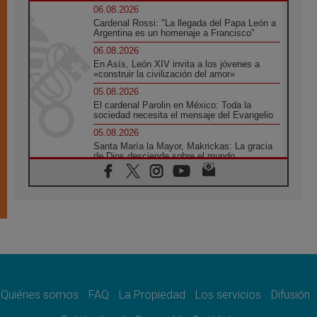
06.08.2026
Cardenal Rossi: "La llegada del Papa León a
Argentina es un homenaje a Francisco"
06.08.2026
En Asís, León XIV invita a los jóvenes a
«construir la civilización del amor»
05.08.2026
El cardenal Parolin en México: Toda la
sociedad necesita el mensaje del Evangelio
05.08.2026
Santa María la Mayor, Makrickas: La gracia
de Dios desciende sobre el mundo
05.08.2026
Cristianos y confucianos: Respeto y
sabiduría para afrontar los urgentes desafíos
de hoy
05.08.2026
En marcha hacia Asís en nombre de San
Francisco, a la espera de León
05.08.2026
Venezuela, Padre Pagniello: "En medio del
dolor, una Iglesia que no se rinde"
Quiénes somos
FAQ
La Propiedad
Los servicios
Difusión
05.08.2026