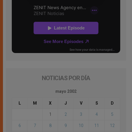
NOTICIAS POR DÍA
mayo 2002
L
M
X
J
V
S
D
1
2
3
4
5
6
7
8
9
10
11
12