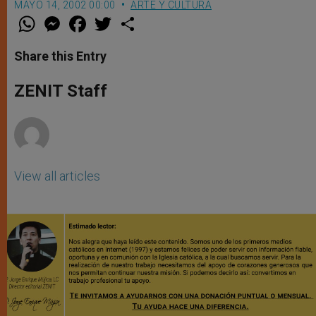
MAYO 14, 2002 00:00
ARTE Y CULTURA
W
M
F
T
S
h
e
a
w
h
a
s
c
i
a
t
s
e
t
r
Share this Entry
s
e
b
t
e
A
n
o
e
p
g
o
r
ZENIT Staff
p
e
k
r
View all articles