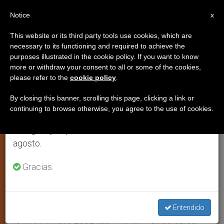
ES
Notice
×
x
Aviso importante
This website or its third party tools use cookies, which are
necessary to its functioning and required to achieve the
Del 27 de julio al 7 de agosto haremos la pausa
purposes illustrated in the cookie policy. If you want to know
Cinco euros para Tierra Santa
anual, aprovechando que en el periodo de verano
more or withdraw your consent to all or some of the cookies,
please refer to the
cookie policy
.
se generan menos informaciones y también el
consumo de las mismas disminuye.
By closing this banner, scrolling this page, clicking a link or
Se lanza una campaña en favor de los
continuing to browse otherwise, you agree to the use of cookies.
Retomamos el trabajo ordinario de las ediciones
Santos Lugares
en inglés y español de ZENIT el lunes 10 de
agosto.
MAYO 14, 2002 00:00
ZENIT STAFF
ARTE Y CULTURA
W
M
F
T
S
h
e
a
w
h
Gracias.
a
s
c
i
a
t
s
e
t
r
Share this Entry
s
e
b
t
e
A
n
o
e
p
g
o
r
Entendido
p
e
k
r
ROMA, 14 mayo 2002 (
ZENIT.org
).- «Cinco euros