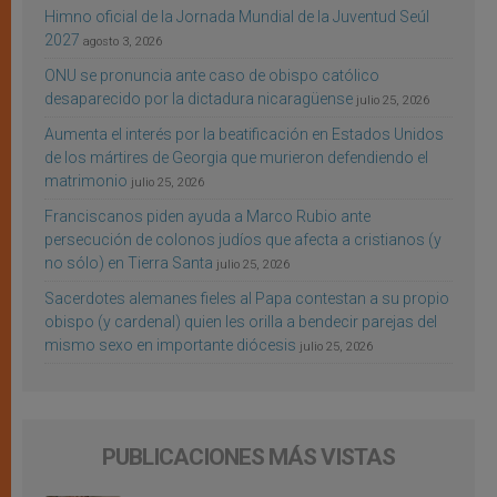
Himno oficial de la Jornada Mundial de la Juventud Seúl
2027
agosto 3, 2026
ONU se pronuncia ante caso de obispo católico
desaparecido por la dictadura nicaragüense
julio 25, 2026
Aumenta el interés por la beatificación en Estados Unidos
de los mártires de Georgia que murieron defendiendo el
matrimonio
julio 25, 2026
Franciscanos piden ayuda a Marco Rubio ante
persecución de colonos judíos que afecta a cristianos (y
no sólo) en Tierra Santa
julio 25, 2026
Sacerdotes alemanes fieles al Papa contestan a su propio
obispo (y cardenal) quien les orilla a bendecir parejas del
mismo sexo en importante diócesis
julio 25, 2026
PUBLICACIONES MÁS VISTAS