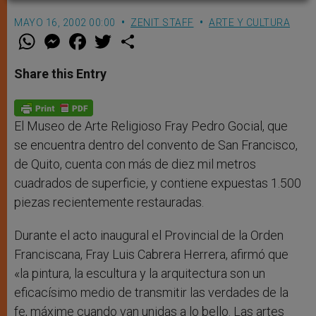
MAYO 16, 2002 00:00
ZENIT STAFF
ARTE Y CULTURA
W
M
F
T
S
h
e
a
w
h
a
s
c
i
a
t
s
e
t
r
Share this Entry
s
e
b
t
e
A
n
o
e
p
g
o
r
p
e
k
r
El Museo de Arte Religioso Fray Pedro Gocial, que
se encuentra dentro del convento de San Francisco,
de Quito, cuenta con más de diez mil metros
cuadrados de superficie, y contiene expuestas 1.500
piezas recientemente restauradas.
Durante el acto inaugural el Provincial de la Orden
Franciscana, Fray Luis Cabrera Herrera, afirmó que
«la pintura, la escultura y la arquitectura son un
eficacísimo medio de transmitir las verdades de la
fe, máxime cuando van unidas a lo bello. Las artes