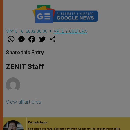
MAYO 16, 2002 00:00
ARTE Y CULTURA
W
M
F
T
S
h
e
a
w
h
a
s
c
i
a
t
s
e
t
r
Share this Entry
s
e
b
t
e
A
n
o
e
p
g
o
r
ZENIT Staff
p
e
k
r
View all articles