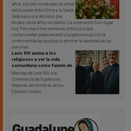
años, ha sido nombrado en virtud
del Acuerdo entre China y la Santa
Sede para una diócesis que
llevaba veinte años sin pastor. La ordenación tuvo lugar
hoy. Pero hace tres semanas antes tuvo que
comprometer públicamente a la Iglesia local con la
controvertida ley que busca eliminar la identidad de las
minorías.
León XIV anima a los
religiosos a ver la vida
comunitaria como fuente de
inspiración y santificación
Mensaje de León XIV a la
Conferencia de Superiores
Mayores de Hombres de los
Estados Unidos