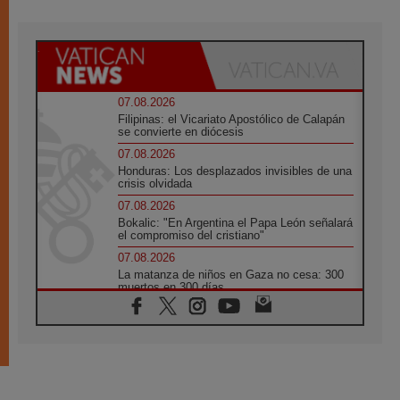
07.08.2026
Filipinas: el Vicariato Apostólico de Calapán
se convierte en diócesis
07.08.2026
Honduras: Los desplazados invisibles de una
crisis olvidada
07.08.2026
Bokalic: "En Argentina el Papa León señalará
el compromiso del cristiano"
07.08.2026
La matanza de niños en Gaza no cesa: 300
muertos en 300 días
07.08.2026
Tagle: La guerra desfigura el mundo, solo la
revelación de Dios lo transfigura
07.08.2026
Presentada la Trienal de Arte de las
Universidades Católicas: «Exercises in