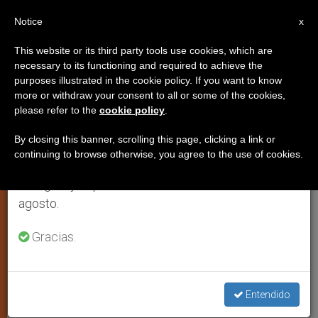
ES
Notice
×
x
Aviso importante
This website or its third party tools use cookies, which are
necessary to its functioning and required to achieve the
Del 27 de julio al 7 de agosto haremos la pausa
purposes illustrated in the cookie policy. If you want to know
Ecuador inaugura el museo más
anual, aprovechando que en el periodo de verano
more or withdraw your consent to all or some of the cookies,
please refer to the
cookie policy
.
se generan menos informaciones y también el
grande de Latinoamérica
consumo de las mismas disminuye.
By closing this banner, scrolling this page, clicking a link or
continuing to browse otherwise, you agree to the use of cookies.
Retomamos el trabajo ordinario de las ediciones
QUITO, 16 mayo 2002 (
ZENIT.org
).- En
en inglés y español de ZENIT el lunes 10 de
una ceremonia a la que asistió el
agosto.
Presidente de Ecuador, Gustavo Noboa
Bejarano, el arzobispo de Quito,
Gracias.
cardenal Antonio González Zumárraga,
inauguró el museo religioso más
Entendido
grande de Latinoamérica.