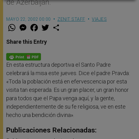
de Azerbaiján.
MAYO 22, 2002 00:00
ZENIT STAFF
VIAJES
W
M
F
T
S
h
e
a
w
h
a
s
c
i
a
t
s
e
t
r
Share this Entry
s
e
b
t
e
A
n
o
e
p
g
o
r
p
e
k
r
En esta estructura deportiva el Santo Padre
celebrará la misa este jueves. Dice el padre Pravda:
«Toda la población está en efervescencia por esta
visita tan esperada. Es un gran placer, un gran honor
para todos que el Papa venga aquí, y la gente,
independientemente de su fe religiosa, ve en este
hecho una bendición divina».
Publicaciones Relacionadas: