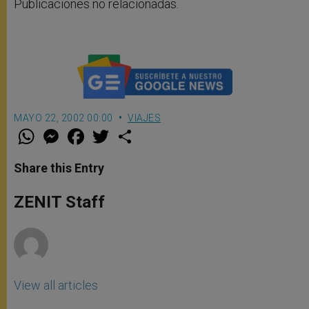
Publicaciones no relacionadas.
MAYO 22, 2002 00:00
VIAJES
W
M
F
T
S
h
e
a
w
h
a
s
c
i
a
t
s
e
t
r
Share this Entry
s
e
b
t
e
A
n
o
e
p
g
o
r
ZENIT Staff
p
e
k
r
View all articles