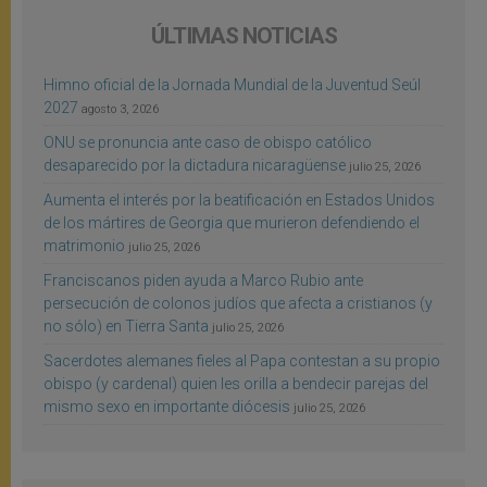
ÚLTIMAS NOTICIAS
Himno oficial de la Jornada Mundial de la Juventud Seúl
2027
agosto 3, 2026
ONU se pronuncia ante caso de obispo católico
desaparecido por la dictadura nicaragüense
julio 25, 2026
Aumenta el interés por la beatificación en Estados Unidos
de los mártires de Georgia que murieron defendiendo el
matrimonio
julio 25, 2026
Franciscanos piden ayuda a Marco Rubio ante
persecución de colonos judíos que afecta a cristianos (y
no sólo) en Tierra Santa
julio 25, 2026
Sacerdotes alemanes fieles al Papa contestan a su propio
obispo (y cardenal) quien les orilla a bendecir parejas del
mismo sexo en importante diócesis
julio 25, 2026