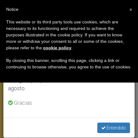
ES
Notice
×
x
Aviso importante
This website or its third party tools use cookies, which are
necessary to its functioning and required to achieve the
Del 27 de julio al 7 de agosto haremos la pausa
purposes illustrated in the cookie policy. If you want to know
Los musulmanes acogen al Papa
anual, aprovechando que en el periodo de verano
more or withdraw your consent to all or some of the cookies,
please refer to the
cookie policy
.
se generan menos informaciones y también el
en Azerbaiyán
consumo de las mismas disminuye.
By closing this banner, scrolling this page, clicking a link or
continuing to browse otherwise, you agree to the use of cookies.
Retomamos el trabajo ordinario de las ediciones
BAKÚ, 22 mayo 2002 (
ZENIT.org
–
en inglés y español de ZENIT el lunes 10 de
Fides
).- «Dios nos ama
agosto.
verdaderamente enviándonos al Papa»,
ha repetido varias veces la directora
Gracias.
del Palacio de Deportes de Baku, de
religión musulmana, al padre Daniel
Entendido
Pravda, superior de la misión católica