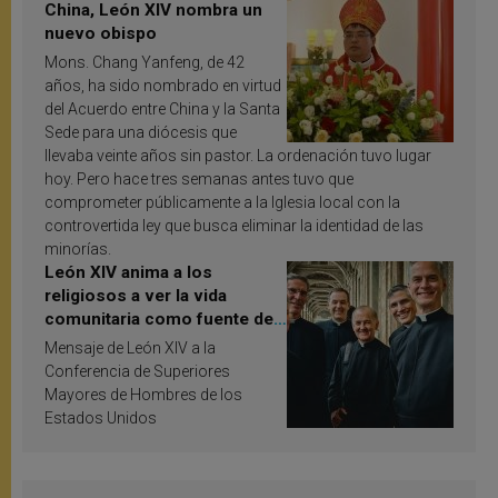
China, León XIV nombra un
nuevo obispo
Mons. Chang Yanfeng, de 42
años, ha sido nombrado en virtud
del Acuerdo entre China y la Santa
Sede para una diócesis que
llevaba veinte años sin pastor. La ordenación tuvo lugar
hoy. Pero hace tres semanas antes tuvo que
comprometer públicamente a la Iglesia local con la
controvertida ley que busca eliminar la identidad de las
minorías.
León XIV anima a los
religiosos a ver la vida
comunitaria como fuente de
inspiración y santificación
Mensaje de León XIV a la
Conferencia de Superiores
Mayores de Hombres de los
Estados Unidos