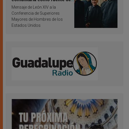
inspiración y santificación
Mensaje de León XIV a la
Conferencia de Superiores
Mayores de Hombres de los
Estados Unidos