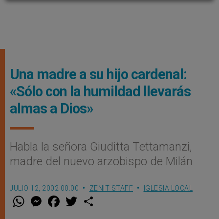
Una madre a su hijo cardenal:
«Sólo con la humildad llevarás
almas a Dios»
Habla la señora Giuditta Tettamanzi,
madre del nuevo arzobispo de Milán
JULIO 12, 2002 00:00
ZENIT STAFF
IGLESIA LOCAL
W
M
F
T
S
h
e
a
w
h
a
s
c
i
a