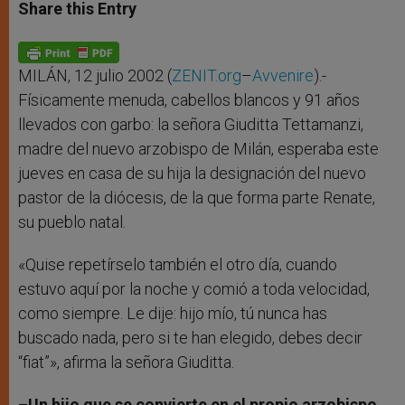
t
s
e
t
r
Share this Entry
s
e
b
t
e
A
n
o
e
p
g
o
r
p
e
k
r
MILÁN, 12 julio 2002 (
ZENIT.org
–
Avvenire
).-
Físicamente menuda, cabellos blancos y 91 años
llevados con garbo: la señora Giuditta Tettamanzi,
madre del nuevo arzobispo de Milán, esperaba este
jueves en casa de su hija la designación del nuevo
pastor de la diócesis, de la que forma parte Renate,
su pueblo natal.
«Quise repetírselo también el otro día, cuando
estuvo aquí por la noche y comió a toda velocidad,
como siempre. Le dije: hijo mío, tú nunca has
buscado nada, pero si te han elegido, debes decir
“fiat”», afirma la señora Giuditta.
–Un hijo que se convierte en el propio arzobispo