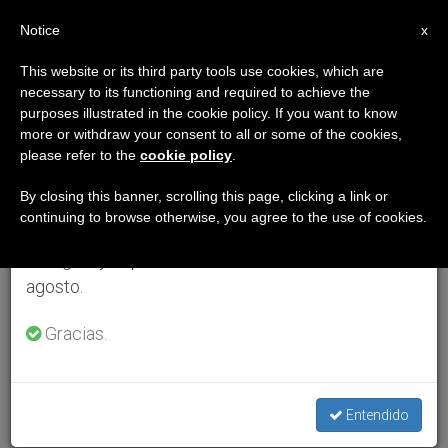
ES
Notice
×
x
Aviso importante
This website or its third party tools use cookies, which are
necessary to its functioning and required to achieve the
Del 27 de julio al 7 de agosto haremos la pausa
purposes illustrated in the cookie policy. If you want to know
anual, aprovechando que en el periodo de verano
more or withdraw your consent to all or some of the cookies,
please refer to the
cookie policy
.
se generan menos informaciones y también el
consumo de las mismas disminuye.
By closing this banner, scrolling this page, clicking a link or
continuing to browse otherwise, you agree to the use of cookies.
Retomamos el trabajo ordinario de las ediciones
en inglés y español de ZENIT el lunes 10 de
agosto.
Gracias.
Entendido