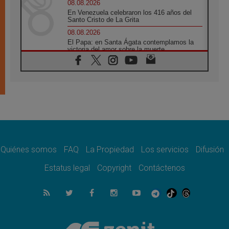
08.08.2026
En Venezuela celebraron los 416 años del
Santo Cristo de La Grita
08.08.2026
El Papa: en Santa Ágata contemplamos la
victoria del amor sobre la muerte
08.08.2026
León XIV visitará el Santuario de la Madre
del Buen Consejo de Genazzano
07.08.2026
Filipinas: el Vicariato Apostólico de Calapán
se convierte en diócesis
07.08.2026
Honduras: Los desplazados invisibles de una
crisis olvidada
Quiénes somos
FAQ
La Propiedad
Los servicios
Difusión
07.08.2026
Bokalic: "En Argentina el Papa León señalará
Estatus legal
Copyright
Contáctenos
el compromiso del cristiano"
07.08.2026
La matanza de niños en Gaza no cesa: 300
muertos en 300 días
07.08.2026
Tagle: La guerra desfigura el mundo, solo la
revelación de Dios lo transfigura