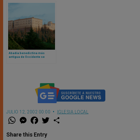
Abadía benedictina más
antigua de Occidente se
acerca a emblemático
aniversario 1500
JULIO 12, 2002 00:00
IGLESIA LOCAL
W
M
F
T
S
h
e
a
w
h
a
s
c
i
a
t
s
e
t
r
Share this Entry
s
e
b
t
e