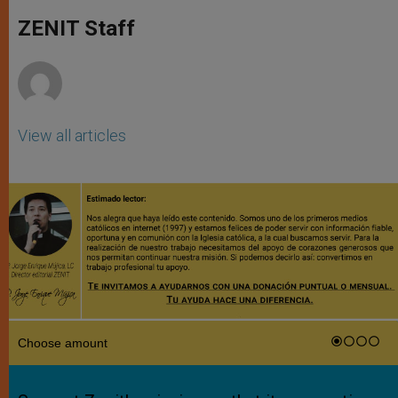
A
n
o
e
p
g
o
r
ZENIT Staff
p
e
k
r
View all articles