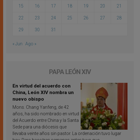
15
16
17
18
19
20
21
22
23
24
25
26
27
28
29
30
31
« Jun
Ago »
PAPA LEÓN XIV
En virtud del acuerdo con
China, León XIV nombra un
nuevo obispo
Mons. Chang Yanfeng, de 42
años, ha sido nombrado en virtud
del Acuerdo entre China y la Santa
Sede para una diócesis que
llevaba veinte años sin pastor. La ordenación tuvo lugar