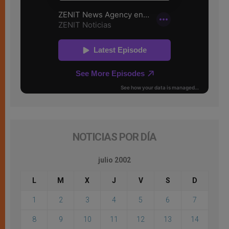
NOTICIAS POR DÍA
julio 2002
L
M
X
J
V
S
D
1
2
3
4
5
6
7
8
9
10
11
12
13
14