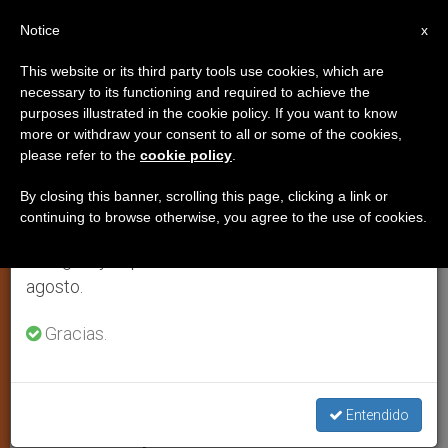
ES
Notice
×
x
Aviso importante
This website or its third party tools use cookies, which are
necessary to its functioning and required to achieve the
Del 27 de julio al 7 de agosto haremos la pausa
purposes illustrated in the cookie policy. If you want to know
Albania: Una vida entera
anual, aprovechando que en el periodo de verano
more or withdraw your consent to all or some of the cookies,
please refer to the
cookie policy
.
se generan menos informaciones y también el
luchando contra la ley de la
consumo de las mismas disminuye.
venganza de sangre
By closing this banner, scrolling this page, clicking a link or
continuing to browse otherwise, you agree to the use of cookies.
Retomamos el trabajo ordinario de las ediciones
en inglés y español de ZENIT el lunes 10 de
El franciscano Dionis Maka ha logrado
agosto.
117 reconciliaciones
Gracias.
JULIO 18, 2002 00:00
ZENIT STAFF
ARTE Y CULTURA
W
M
F
T
S
h
e
a
w
h
a
s
c
i
a
Entendido
t
s
e
t
r
Share this Entry
s
e
b
t
e