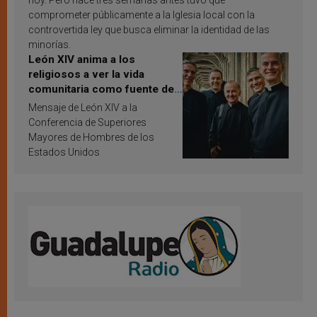
hoy. Pero hace tres semanas antes tuvo que
comprometer públicamente a la Iglesia local con la
controvertida ley que busca eliminar la identidad de las
minorías.
León XIV anima a los
religiosos a ver la vida
comunitaria como fuente de
inspiración y santificación
Mensaje de León XIV a la
Conferencia de Superiores
Mayores de Hombres de los
Estados Unidos