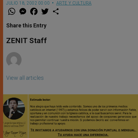
JULIO 18, 2002 00:00
ARTE Y CULTURA
W
M
F
T
S
h
e
a
w
h
a
s
c
i
a
t
s
e
t
r
Share this Entry
s
e
b
t
e
A
n
o
e
p
g
o
r
ZENIT Staff
p
e
k
r
View all articles