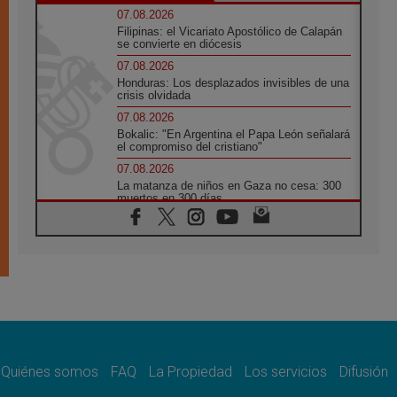
07.08.2026
Filipinas: el Vicariato Apostólico de Calapán
se convierte en diócesis
07.08.2026
Honduras: Los desplazados invisibles de una
crisis olvidada
07.08.2026
Bokalic: "En Argentina el Papa León señalará
el compromiso del cristiano"
07.08.2026
La matanza de niños en Gaza no cesa: 300
muertos en 300 días
07.08.2026
Tagle: La guerra desfigura el mundo, solo la
revelación de Dios lo transfigura
07.08.2026
Presentada la Trienal de Arte de las
Universidades Católicas: «Exercises in
Empathy»
07.08.2026
Fortunatus Nwachukwu: la comunicación
como misión al servicio del Evangelio
Quiénes somos
FAQ
La Propiedad
Los servicios
Difusión
07.08.2026