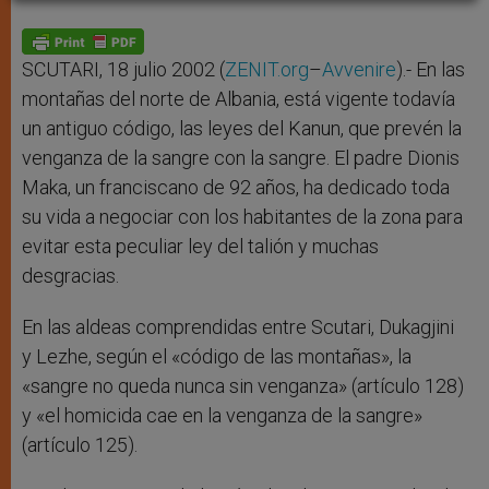
A
n
o
e
p
g
o
r
p
e
k
r
SCUTARI, 18 julio 2002 (
ZENIT.org
–
Avvenire
).- En las
montañas del norte de Albania, está vigente todavía
un antiguo código, las leyes del Kanun, que prevén la
venganza de la sangre con la sangre. El padre Dionis
Maka, un franciscano de 92 años, ha dedicado toda
su vida a negociar con los habitantes de la zona para
evitar esta peculiar ley del talión y muchas
desgracias.
En las aldeas comprendidas entre Scutari, Dukagjini
y Lezhe, según el «código de las montañas», la
«sangre no queda nunca sin venganza» (artículo 128)
y «el homicida cae en la venganza de la sangre»
(artículo 125).