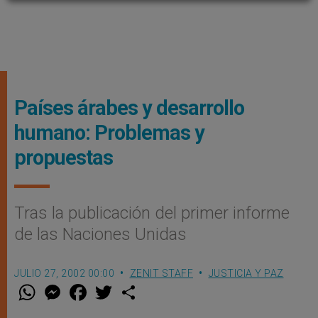
Países árabes y desarrollo
humano: Problemas y
propuestas
Tras la publicación del primer informe
de las Naciones Unidas
JULIO 27, 2002 00:00
ZENIT STAFF
JUSTICIA Y PAZ
W
M
F
T
S
h
e
a
w
h
a
s
c
i
a