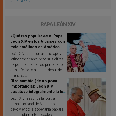
« Jun
Ago »
PAPA LEÓN XIV
¿Qué tan popular es el Papa
León XIV en los 6 países con
más católicos de América
Latina en 2026? Publican
León XIV recibe un amplio apoyo
resultados de investigación
latinoamericano, pero sus cifras
de popularidad en su primer año
son inferiores a las del debut de
Francisco
Otro cambio (de no poca
importancia): León XIV
sustituye integralmente la ley
vaticana de Papa Francisco
León XIV reescribe la lógica
constitucional del Vaticano,
devolviendo la soberanía papal a
sus fundamentos legales