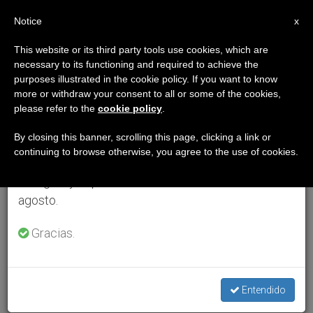
ES
Notice
×
x
Aviso importante
This website or its third party tools use cookies, which are
necessary to its functioning and required to achieve the
Del 27 de julio al 7 de agosto haremos la pausa
purposes illustrated in the cookie policy. If you want to know
anual, aprovechando que en el periodo de verano
more or withdraw your consent to all or some of the cookies,
please refer to the
cookie policy
.
se generan menos informaciones y también el
consumo de las mismas disminuye.
By closing this banner, scrolling this page, clicking a link or
continuing to browse otherwise, you agree to the use of cookies.
Retomamos el trabajo ordinario de las ediciones
en inglés y español de ZENIT el lunes 10 de
agosto.
Gracias.
Entendido