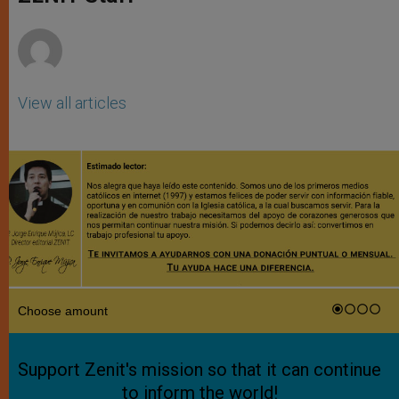
p
e
k
r
View all articles