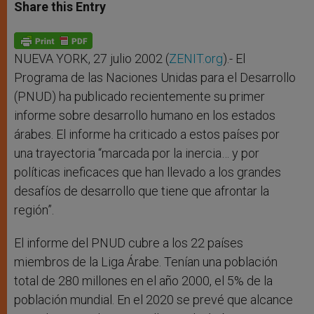
t
s
e
t
r
Share this Entry
s
e
b
t
e
A
n
o
e
p
g
o
r
p
e
k
r
NUEVA YORK, 27 julio 2002 (
ZENIT.org
).- El
Programa de las Naciones Unidas para el Desarrollo
(PNUD) ha publicado recientemente su primer
informe sobre desarrollo humano en los estados
árabes. El informe ha criticado a estos países por
una trayectoria “marcada por la inercia… y por
políticas ineficaces que han llevado a los grandes
desafíos de desarrollo que tiene que afrontar la
región”.
El informe del PNUD cubre a los 22 países
miembros de la Liga Árabe. Tenían una población
total de 280 millones en el año 2000, el 5% de la
población mundial. En el 2020 se prevé que alcance