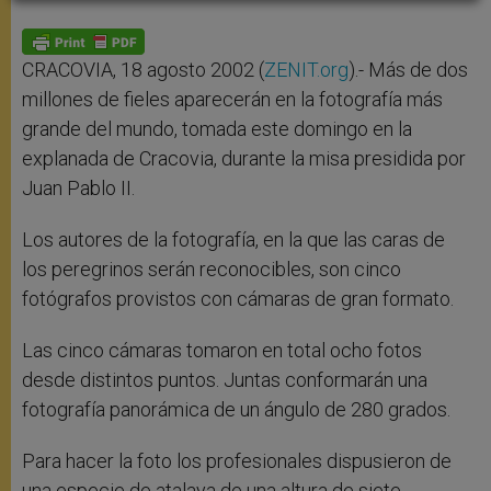
A
n
o
e
p
g
o
r
p
e
k
r
CRACOVIA, 18 agosto 2002 (
ZENIT.org
).- Más de dos
millones de fieles aparecerán en la fotografía más
grande del mundo, tomada este domingo en la
explanada de Cracovia, durante la misa presidida por
Juan Pablo II.
Los autores de la fotografía, en la que las caras de
los peregrinos serán reconocibles, son cinco
fotógrafos provistos con cámaras de gran formato.
Las cinco cámaras tomaron en total ocho fotos
desde distintos puntos. Juntas conformarán una
fotografía panorámica de un ángulo de 280 grados.
Para hacer la foto los profesionales dispusieron de
una especie de atalaya de una altura de siete