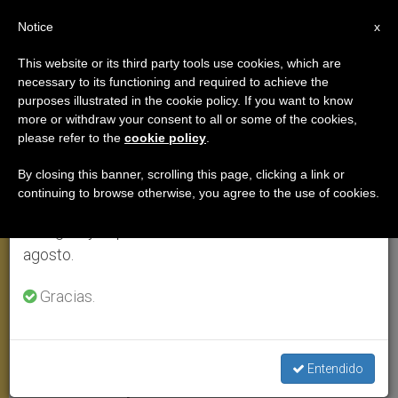
ES
Notice
×
x
Aviso importante
This website or its third party tools use cookies, which are
necessary to its functioning and required to achieve the
Del 27 de julio al 7 de agosto haremos la pausa
purposes illustrated in the cookie policy. If you want to know
La foto más grande de la historia
anual, aprovechando que en el periodo de verano
more or withdraw your consent to all or some of the cookies,
please refer to the
cookie policy
.
se generan menos informaciones y también el
inmortaliza la misa del Papa en
consumo de las mismas disminuye.
Cracovia
By closing this banner, scrolling this page, clicking a link or
continuing to browse otherwise, you agree to the use of cookies.
Retomamos el trabajo ordinario de las ediciones
en inglés y español de ZENIT el lunes 10 de
Más de dos millones de personas
agosto.
podrán reconocerse en la misma
Gracias.
AGOSTO 18, 2002 00:00
ZENIT STAFF
VIAJES
W
M
F
T
S
h
e
a
w
h
a
s
c
i
a
Entendido
t
s
e
t
r
Share this Entry
s
e
b
t
e