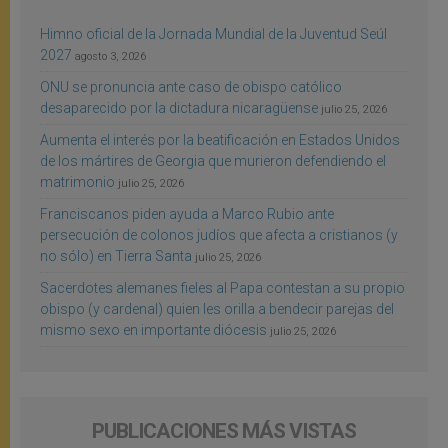
Himno oficial de la Jornada Mundial de la Juventud Seúl
2027
agosto 3, 2026
ONU se pronuncia ante caso de obispo católico
desaparecido por la dictadura nicaragüense
julio 25, 2026
Aumenta el interés por la beatificación en Estados Unidos
de los mártires de Georgia que murieron defendiendo el
matrimonio
julio 25, 2026
Franciscanos piden ayuda a Marco Rubio ante
persecución de colonos judíos que afecta a cristianos (y
no sólo) en Tierra Santa
julio 25, 2026
Sacerdotes alemanes fieles al Papa contestan a su propio
obispo (y cardenal) quien les orilla a bendecir parejas del
mismo sexo en importante diócesis
julio 25, 2026
PUBLICACIONES MÁS VISTAS