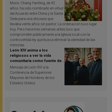
Mons. Chang Yanfeng, de 42
años, ha sido nombrado en virtud
del Acuerdo entre China y la Santa
Sede para una diócesis que
llevaba veinte años sin pastor. La ordenación tuvo lugar
hoy. Pero hace tres semanas antes tuvo que
comprometer públicamente a la Iglesia local con la
controvertida ley que busca eliminar la identidad de las
minorías.
León XIV anima a los
religiosos a ver la vida
comunitaria como fuente de
inspiración y santificación
Mensaje de León XIV a la
Conferencia de Superiores
Mayores de Hombres de los
Estados Unidos