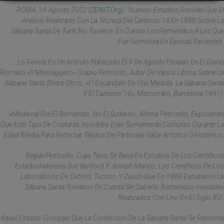
ROMA, 19 Agosto 2002 (
ZENIT.org
).- Nuevos Estudios Revelan Que El
Análisis Realizado Con La Técnica Del Carbono 14 En 1988 Sobre La
Sábana Santa De Turín No Tuvieron En Cuenta Los Remiendos A Los Que
Fue Sometida En Épocas Recientes.
Lo Revela En Un Artículo Publicado El 9 De Agosto Pasado En El Diario
Romano «Il Messaggero» Orazio Petrosillo, Autor De Varios Libros Sobre La
Sábana Santa (entre Otros, «El Escándalo De Una Medida. La Sábana Santa
Y El Carbono 14», Marcombo, Barcelona 1991).
«Medieval Era El Remiendo, No El Sudario», Afirma Petrosillo, Explicando
Que Este Tipo De Costuras Invisibles Eran Sumamente Comunes Durante La
Edad Media Para Reforzar Tejidos De Particular Valor Artístico O Histórico.
Según Petrosillo, Cuya Tesis Se Basa En Estudios De Los Científicos
Estadounidenses Sue Benford Y Joseph Marino, Los Científicos De Los
Laboratorios De Oxford, Tucson, Y Zúrich Que En 1988 Estudiaron La
Sábana Santa Tomaron En Cuenta Sin Saberlo Remiendos Invisibles
Realizados Con Lino En El Siglo XVI.
Aquel Estudio Concluyó Que La Confección De La Sabana Santa Se Remonta