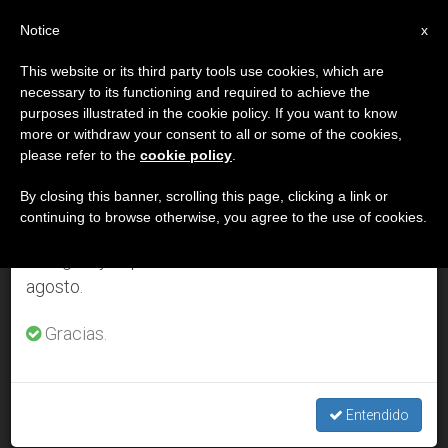
ES
Notice
×
x
Aviso importante
This website or its third party tools use cookies, which are
necessary to its functioning and required to achieve the
Del 27 de julio al 7 de agosto haremos la pausa
DÍA
purposes illustrated in the cookie policy. If you want to know
anual, aprovechando que en el periodo de verano
Agosto 19th, 2002
more or withdraw your consent to all or some of the cookies,
please refer to the
cookie policy
.
se generan menos informaciones y también el
consumo de las mismas disminuye.
By closing this banner, scrolling this page, clicking a link or
continuing to browse otherwise, you agree to the use of cookies.
ÚLTIMAS NOTICIAS
Retomamos el trabajo ordinario de las ediciones
en inglés y español de ZENIT el lunes 10 de
agosto.
Científicos constatan errores en el examen de datación de la
Sábana Santa
Gracias.
AUG 19, 2002 00:00
ZENIT STAFF
Entendido