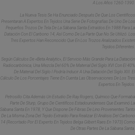
A Los Años 1260-1390.
La Nueva Tesis Se Ha Enunciado Después De Que Los Científicos
Presentaran A Expertos En Tejidos Una Serie De Fotografías De Uno De Los
Pequeños Trozos De Tela De La Sábana Santa Extraídos En 1988 Para La
Datación Con El Carbono 14, Así Como De La Parte Que No Se Utilizó. Los
Tres Expertos Han Reconocido Que En Los Trozos Analizados Existen
Tejidos Diferentes.
Según Cálculos De «Beta Analytic», El Servicio Más Grande Para La Datación
Radiocarbónica, Una Mezcla Del 60% De Material Del Siglo XVI Con El 40%
De Material Del Siglo I Podría Inducir A Una Datación Del Siglo XIII. El
Cálculo De Los Porcentajes Tiene En Cuenta Las Observaciones De Los Tres
Expertos En Tejidos.
Petrosillo Cita Además Un Estudio De Ray Rogers, Químico Que Formaba
Parte De Sturp, Grupo De Científicos Estadounidenses Que Examinó La
Sábana Santa En 1978, Y Que Dispone De Fibras De Lino Provenientes Tanto
De La Misma Zona Del Tejido Extraído Para Realizar El Análisis Del Carbono
14 (recortado Por El Experto En Tejidos Belga Gilbert Raes En 1973) Como
De Otras Partes De La Sábana Santa.