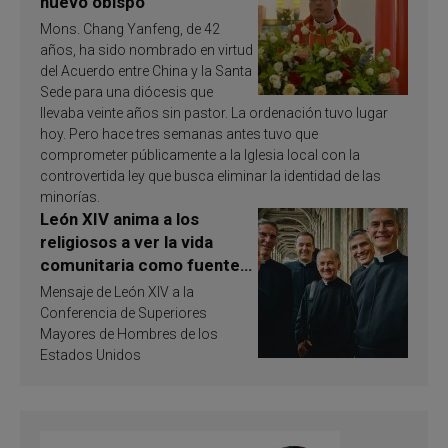
nuevo obispo
Mons. Chang Yanfeng, de 42
años, ha sido nombrado en virtud
del Acuerdo entre China y la Santa
Sede para una diócesis que
llevaba veinte años sin pastor. La ordenación tuvo lugar
hoy. Pero hace tres semanas antes tuvo que
comprometer públicamente a la Iglesia local con la
controvertida ley que busca eliminar la identidad de las
minorías.
León XIV anima a los
religiosos a ver la vida
comunitaria como fuente
de inspiración y
Mensaje de León XIV a la
santificación
Conferencia de Superiores
Mayores de Hombres de los
Estados Unidos