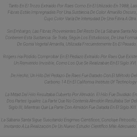
Tanto En El Trozo Extraído Por Raes Como En El Utilizado En 1988, Las
Fibras Están Impregnadas Por Una Sustancia De Color Amarillo Oscuro,
Cuyo Color Varía De Intensidad De Una Fibra A Otra.
Sin Embargo, Las Fibras Provenientes Del Resto De La Sábana Santa No
Contienen Esta Sustancia. Se Trata, Según Los Estudiosos, De Una Forma
De Goma Vegetal Amarilla, Utilizada Frecuentemente En El Pasado.
Rogers Ha Podido Comprobar En El Pedazo Extraído Por Raes Que Existe
Un Remiendo Invisible, Como Los Que Se Realizaban En El Siglo XVI.
De Hecho, Un Hilo Del Pedazo De Raes Fue Datado Con El Método Del
Carbono 14 En El California Institute Of Technology.
La Mitad Del Hilo Resultaba Cubierto Por Almidón. El Hilo Fue Dividido En
Dos Partes Iguales: La Parte Que No Contenía Almidón Resultaba Ser Del
Siglo III, Mientras Que La Parte Con Almidón Fue Datada En El Siglo XIII.
La Sábana Santa Sigue Suscitando Enigmas Científicos, Concluye Petrosillo,
Invitando A La Realización De Un Nuevo Estudio Científico Más Adecuado.