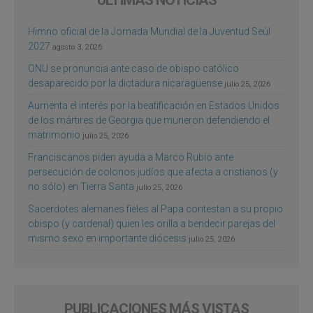
Himno oficial de la Jornada Mundial de la Juventud Seúl
2027
agosto 3, 2026
ONU se pronuncia ante caso de obispo católico
desaparecido por la dictadura nicaragüense
julio 25, 2026
Aumenta el interés por la beatificación en Estados Unidos
de los mártires de Georgia que murieron defendiendo el
matrimonio
julio 25, 2026
Franciscanos piden ayuda a Marco Rubio ante
persecución de colonos judíos que afecta a cristianos (y
no sólo) en Tierra Santa
julio 25, 2026
Sacerdotes alemanes fieles al Papa contestan a su propio
obispo (y cardenal) quien les orilla a bendecir parejas del
mismo sexo en importante diócesis
julio 25, 2026
PUBLICACIONES MÁS VISTAS