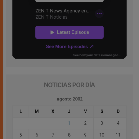
NOTICIAS POR DÍA
agosto 2002
L
M
X
J
V
S
D
1
2
3
4
5
6
7
8
9
10
11