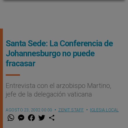
Santa Sede: La Conferencia de
Johannesburgo no puede
fracasar
Entrevista con el arzobispo Martino,
jefe de la delegación vaticana
AGOSTO 23, 2002 00:00
ZENIT STAFF
IGLESIA LOCAL
W
M
F
T
S
h
e
a
w
h
a
s
c
i
a