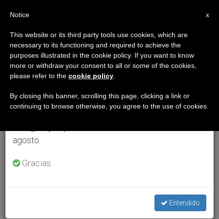
ES
Notice
×
x
Aviso importante
This website or its third party tools use cookies, which are
necessary to its functioning and required to achieve the
Del 27 de julio al 7 de agosto haremos la pausa
purposes illustrated in the cookie policy. If you want to know
anual, aprovechando que en el periodo de verano
more or withdraw your consent to all or some of the cookies,
please refer to the
cookie policy
.
se generan menos informaciones y también el
consumo de las mismas disminuye.
By closing this banner, scrolling this page, clicking a link or
continuing to browse otherwise, you agree to the use of cookies.
Retomamos el trabajo ordinario de las ediciones
en inglés y español de ZENIT el lunes 10 de
agosto.
Gracias.
Entendido