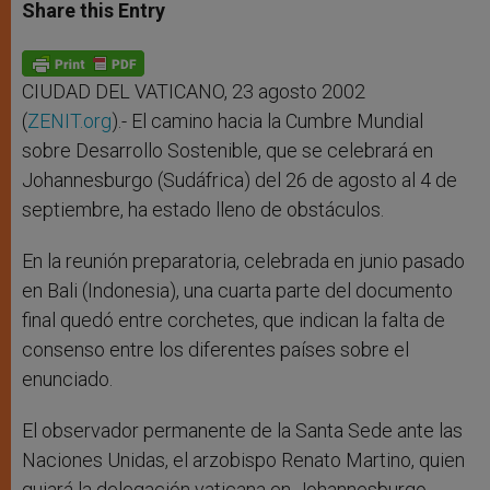
t
s
e
t
r
Share this Entry
s
e
b
t
e
A
n
o
e
p
g
o
r
p
e
k
r
CIUDAD DEL VATICANO, 23 agosto 2002
(
ZENIT.org
).- El camino hacia la Cumbre Mundial
sobre Desarrollo Sostenible, que se celebrará en
Johannesburgo (Sudáfrica) del 26 de agosto al 4 de
septiembre, ha estado lleno de obstáculos.
En la reunión preparatoria, celebrada en junio pasado
en Bali (Indonesia), una cuarta parte del documento
final quedó entre corchetes, que indican la falta de
consenso entre los diferentes países sobre el
enunciado.
El observador permanente de la Santa Sede ante las
Naciones Unidas, el arzobispo Renato Martino, quien
guiará la delegación vaticana en Johannesburgo,