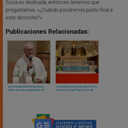
Suiza es destruida, entonces tenemos que
preguntarnos: «¿Cuándo pondremos punto final a
este derroche?».
Publicaciones Relacionadas:
La sinodalidad amazónica
¿Cuántas personas vieron los
entra en una nueva fase: El
restos de San Francisco de
cardenal Steiner es elegido
Asís en mes concluido de
para dirigir la CEAMA hasta 2030
exposición de sus restos
mortales?