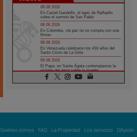
08.08.2026
En Castel Gandolfo, el tapiz de Raffaello
sobre el sermón de San Pablo
08.08.2026
En Colombia, «la paz no se compra con una
firma»
08.08.2026
En Venezuela celebraron los 416 años del
Santo Cristo de La Grita
08.08.2026
El Papa: en Santa Ágata contemplamos la
victoria del amor sobre la muerte
08.08.2026
León XIV visitará el Santuario de la Madre
del Buen Consejo de Genazzano
07.08.2026
Filipinas: el Vicariato Apostólico de Calapán
se convierte en diócesis
07.08.2026
Honduras: Los desplazados invisibles de una
crisis olvidada
Quiénes somos
FAQ
La Propiedad
Los servicios
Difusión
07.08.2026
Bokalic: "En Argentina el Papa León señalará