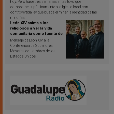
hoy. Pero hace tres semanas antes tuvo que
comprometer públicamente a la Iglesia local con la
controvertida ley que busca eliminar la identidad de las
minorías.
León XIV anima a los
religiosos a ver la vida
comunitaria como fuente de
inspiración y santificación
Mensaje de León XIV a la
Conferencia de Superiores
Mayores de Hombres de los
Estados Unidos