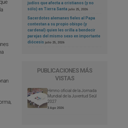
 que
judíos que afecta a cristianos (y no
sólo) en Tierra Santa
la
julio 25, 2026
Sacerdotes alemanes fieles al Papa
contestan a su propio obispo (y
cardenal) quien les orilla a bendecir
parejas del mismo sexo en importante
diócesis
julio 25, 2026
fines
na
PUBLICACIONES MÁS
VISTAS
ionan
Himno oficial de la Jornada
Mundial de la Juventud Seúl
forma,
2027
3 Ago 2026