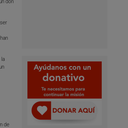
 un don
 ser
 han
 la
un
ón de