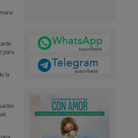
humana
puede
e para
e la
nuadas
al,
mana,