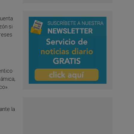
cuenta
zón si
ereses
éntico
gámica,
co».
ante la