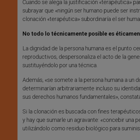
Cuando se alega la justificación «terapéutica» pa
subrayar que «ningún ser humano puede ser instrum
clonación «terapéutica» subordinaría el ser hum
No todo lo técnicamente posible es éticamen
La dignidad de la persona humana es el punto centr
reproductivos, despersonaliza el acto de la gen
sustituyéndolo por una técnica.
Además, «se somete a la persona humana a un d
determinarían arbitrariamente incluso su identidad
sus derechos humanos fundamentales», constata
Si la clonación es buscada con fines terapéuticos
y hay que sumarle un agravante: «concebir una p
utilizándolo como residuo biológico para suminis