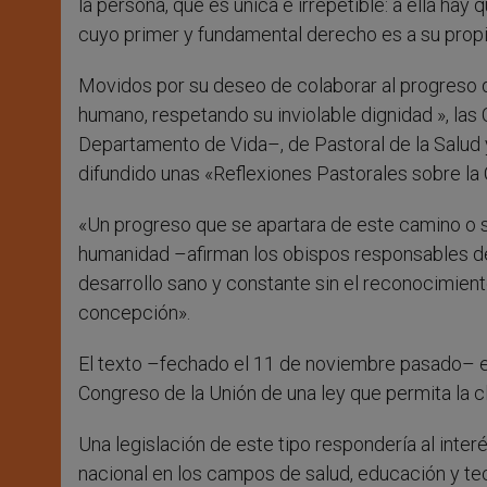
la persona, que es única e irrepetible: a ella ha
cuyo primer y fundamental derecho es a su prop
Movidos por su deseo de colaborar al progreso de
humano, respetando su inviolable dignidad », las
Departamento de Vida–, de Pastoral de la Salud
difundido unas «Reflexiones Pastorales sobre la 
«Un progreso que se apartara de este camino o se 
humanidad –afirman los obispos responsables d
desarrollo sano y constante sin el reconocimien
concepción».
El texto –fechado el 11 de noviembre pasado– es
Congreso de la Unión de una ley que permita la 
Una legislación de este tipo respondería al inte
nacional en los campos de salud, educación y tecn