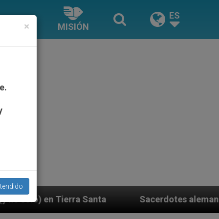
ES
×
MISIÓN
e.
y
tendido
anta
Sacerdotes alemanes fieles al Papa contes