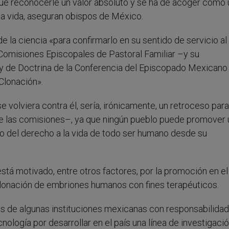
y que reconocerle un valor absoluto y se ha de acoger como
ia vida, aseguran obispos de México.
 la ciencia «para confirmarlo en su sentido de servicio al
 Comisiones Episcopales de Pastoral Familiar –y su
 y de Doctrina de la Conferencia del Episcopado Mexicano
Clonación».
volviera contra él, sería, irónicamente, un retroceso para
e las comisiones–, ya que ningún pueblo puede promover 
to del derecho a la vida de todo ser humano desde su
tá motivado, entre otros factores, por la promoción en el
clonación de embriones humanos con fines terapéuticos.
rés de algunas instituciones mexicanas con responsabilidad
ología por desarrollar en el país una línea de investigaci