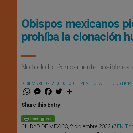
Obispos mexicanos pid
prohíba la clonación 
No todo lo técnicamente posible es 
DICIEMBRE 02, 2002 00:00
ZENIT STAFF
JUSTICIA
W
M
F
T
S
h
e
a
w
h
a
s
c
i
a
t
s
e
t
r
Share this Entry
s
e
b
t
e
A
n
o
e
p
g
o
r
p
e
k
CIUDAD DE MÉXICO, 2 diciembre 2002 (
ZENIT.o
r