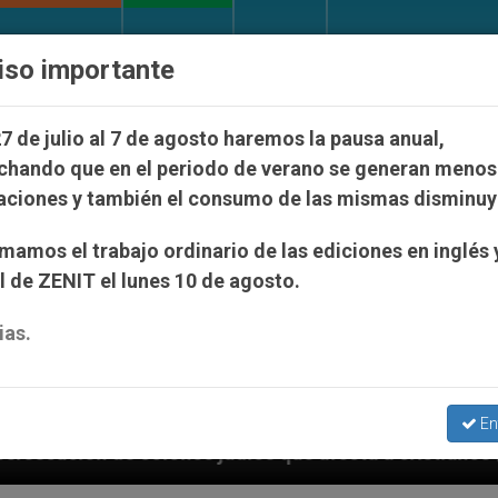
IGLESIA Y MUNDO
DOCUMENTOS
DONATIVOS
iso importante
7 de julio al 7 de agosto haremos la pausa anual,
chando que en el periodo de verano se generan menos
aciones y también el consumo de las mismas disminuy
amos el trabajo ordinario de las ediciones en inglés 
 de ZENIT el lunes 10 de agosto.
ias.
En
udíos que afecta a cristianos (y no sólo) en Tierra S