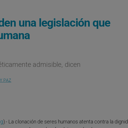
en una legislación que
humana
éticamente admisible, dicen
 Y PAZ
rg
).- La clonación de seres humanos atenta contra la digni