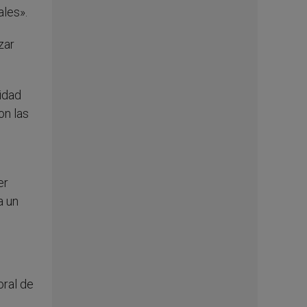
ales».
zar
idad
on las
er
a un
oral de