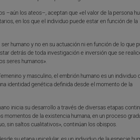
cos –aún los ateos–, aceptan que «el valor de la persona 
arios, en los que el individuo puede estar en función de la
el ser humano y no en su actuación ni en función de lo que 
star detrás de toda investigación e inversión que se realic
 los seres humanos».
emenino y masculino, el embrión humano es un individuo d
a identidad genética definida desde el momento de la
ano inicia su desarrollo a través de diversas etapas conti
sos momentos de la existencia humana, en un proceso gradu
 sin saltos cualitativos», continúan los obispos.
desde su etapa unicelular, es un individuo de la especie hu