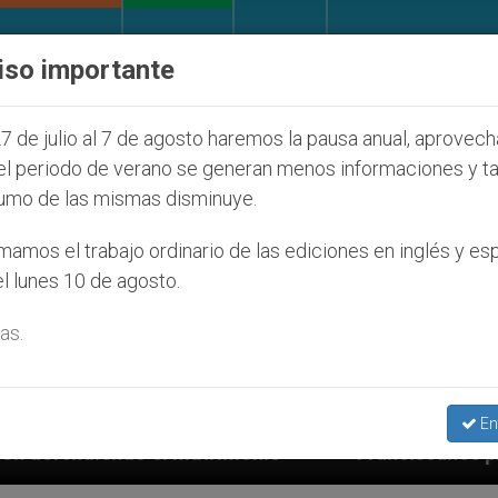
IGLESIA Y MUNDO
DOCUMENTOS
DONATIVOS
iso importante
7 de julio al 7 de agosto haremos la pausa anual, aprovec
el periodo de verano se generan menos informaciones y t
umo de las mismas disminuye.
amos el trabajo ordinario de las ediciones en inglés y es
l lunes 10 de agosto.
as.
En
trimonio
Franciscanos piden ayuda a Marco Rubi