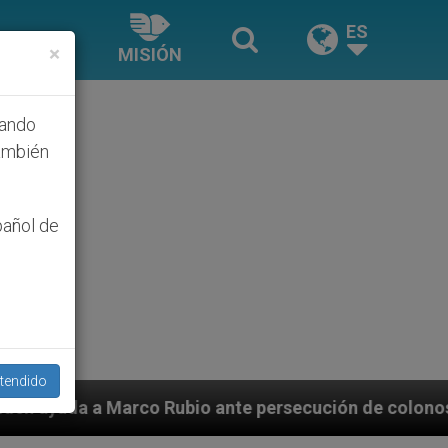
ES
×
MISIÓN
hando
ambién
pañol de
tendido
o ante persecución de colonos judíos que afecta a cri