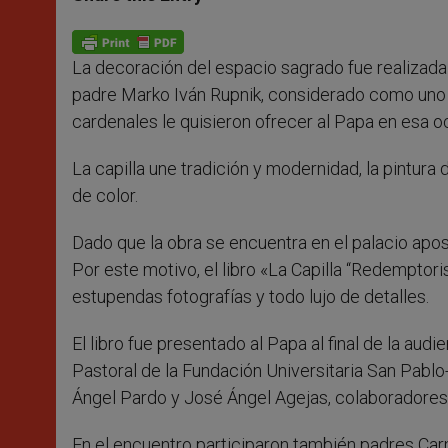
s
e
b
t
e
A
n
o
e
p
g
o
r
p
e
k
La decoración del espacio sagrado fue realizada 
r
padre Marko Iván Rupnik, considerado como uno 
cardenales le quisieron ofrecer al Papa en esa oc
La capilla une tradición y modernidad, la pintura
de color.
Dado que la obra se encuentra en el palacio apost
Por este motivo, el libro «La Capilla “Redemptori
estupendas fotografías y todo lujo de detalles.
El libro fue presentado al Papa al final de la aud
Pastoral de la Fundación Universitaria San Pablo-
Ángel Pardo y José Ángel Agejas, colaboradores 
En el encuentro participaron también padres Carm