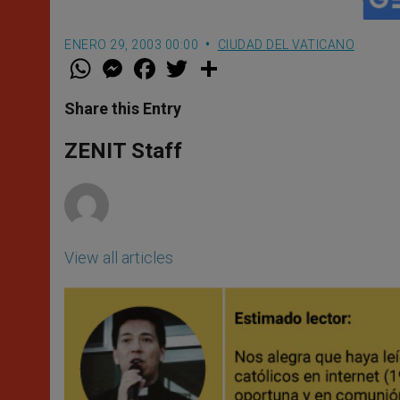
ENERO 29, 2003 00:00
CIUDAD DEL VATICANO
W
M
F
T
S
h
e
a
w
h
a
s
c
i
a
t
s
e
t
r
Share this Entry
s
e
b
t
e
A
n
o
e
p
g
o
r
ZENIT Staff
p
e
k
r
View all articles