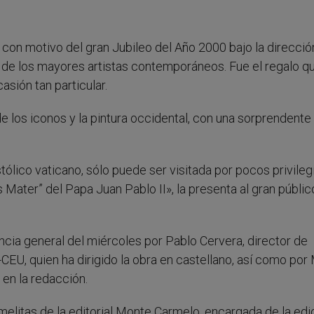
con motivo del gran Jubileo del Año 2000 bajo la direcció
de los mayores artistas contemporáneos. Fue el regalo qu
asión tan particular.
 de los iconos y la pintura occidental, con una sorprendente
ólico vaticano, sólo puede ser visitada por pocos privileg
s Mater” del Papa Juan Pablo II», la presenta al gran públi
iencia general del miércoles por Pablo Cervera, director de
CEU, quien ha dirigido la obra en castellano, así como por
en la redacción.
elitas de la editorial Monte Carmelo, encargada de la edic