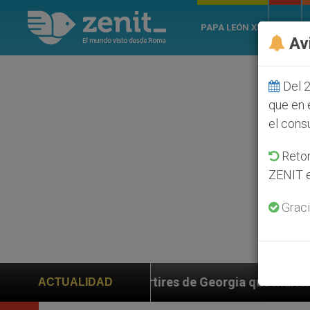
PAPA LEÓN XIV
ROMA
Av
Del 2
que en 
el cons
Retom
ZENIT e
Graci
os mártires de Georgia que murieron defendiendo el ma
ACTUALIDAD