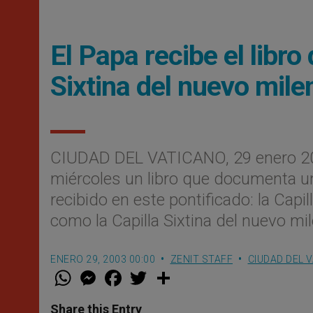
El Papa recibe el libr
Sixtina del nuevo mile
CIUDAD DEL VATICANO, 29 enero 2
miércoles un libro que documenta u
recibido en este pontificado: la Cap
como la Capilla Sixtina del nuevo mil
ENERO 29, 2003 00:00
ZENIT STAFF
CIUDAD DEL 
W
M
F
T
S
h
e
a
w
h
a
s
c
i
a
t
s
e
t
r
Share this Entry