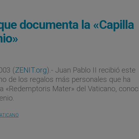
o que documenta la «Capilla
nio»
003 (
ZENIT.org
).- Juan Pablo II recibió este
no de los regalos más personales que ha
illa «Redemptoris Mater» del Vaticano, conoc
enio.
VATICANO