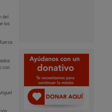
n del
e los
 fuerza
iados.
co con
 Miguel
ión.