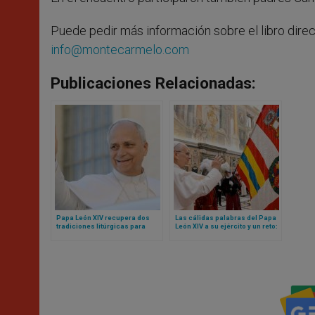
Puede pedir más información sobre el libro direct
info@montecarmelo.com
Publicaciones Relacionadas:
Papa León XIV recupera dos
Las cálidas palabras del Papa
tradiciones litúrgicas para
León XIV a su ejército y un reto:
Navidad
sean mensaje de unidad para
toda la Curia Romana