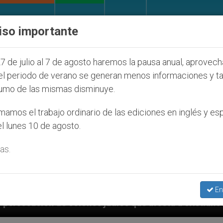
IGLESIA Y MUNDO
DOCUMENTOS
DONATIVOS
iso importante
7 de julio al 7 de agosto haremos la pausa anual, aprovec
el periodo de verano se generan menos informaciones y t
umo de las mismas disminuye.
amos el trabajo ordinario de las ediciones en inglés y es
l lunes 10 de agosto.
as.
En
 judíos que afecta a cristianos (y no sólo) en Tierra