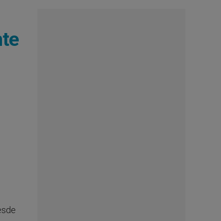
nte
desde