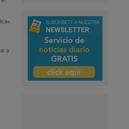
 el
ica»,
ar a