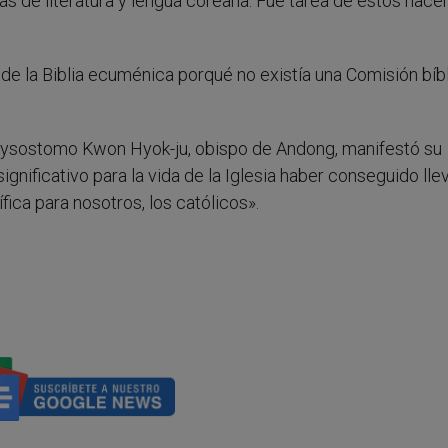
s de literatura y lengua coreana. Fue tarea de éstos hacer
n de la Biblia ecuménica porqué no existía una Comisión bíbl
hrysostomo Kwon Hyok-ju, obispo de Andong, manifestó su
gnificativo para la vida de la Iglesia haber conseguido llev
ica para nosotros, los católicos».