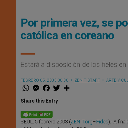
Por primera vez, se po
católica en coreano
Estará a disposición de los fieles en
FEBRERO 05, 2003 00:00
ZENIT STAFF
ARTE Y CU
W
M
F
T
S
h
e
a
w
h
a
s
c
i
a
t
s
e
t
r
Share this Entry
s
e
b
t
e
A
n
o
e
p
g
o
r
p
e
k
SEÚL, 5 febrero 2003 (
ZENIT.org
–
Fides
).- A fi
r