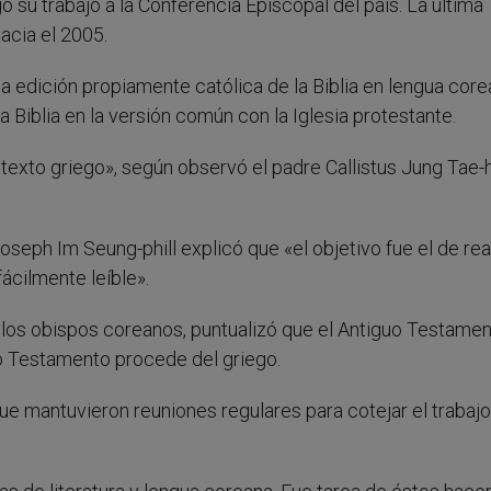
ó su trabajo a la Conferencia Episcopal del país. La última
hacia el 2005.
a edición propiamente católica de la Biblia en lengua core
a Biblia en la versión común con la Iglesia protestante.
exto griego», según observó el padre Callistus Jung Tae-
oseph Im Seung-phill explicó que «el objetivo fue el de rea
fácilmente leíble».
e los obispos coreanos, puntualizó que el Antiguo Testame
vo Testamento procede del griego.
 que mantuvieron reuniones regulares para cotejar el trabaj