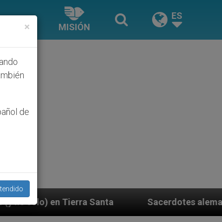
ES
×
MISIÓN
hando
ambién
pañol de
tendido
 Santa
Sacerdotes alemanes fieles al Papa conte