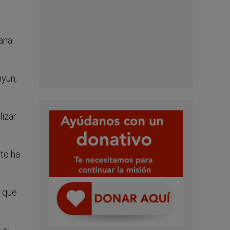
ana.
hyun,
lizar
nto ha
o que