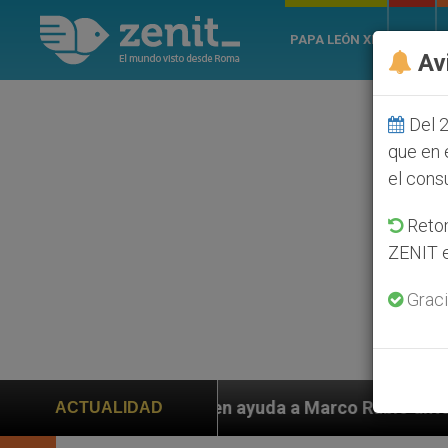
PAPA LEÓN XIV
ROMA
Av
Del 2
que en 
el cons
Retom
ZENIT e
Graci
piden ayuda a Marco Rubio ante persecución de colonos
ACTUALIDAD