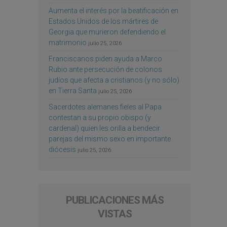
Aumenta el interés por la beatificación en
Estados Unidos de los mártires de
Georgia que murieron defendiendo el
matrimonio
julio 25, 2026
Franciscanos piden ayuda a Marco
Rubio ante persecución de colonos
judíos que afecta a cristianos (y no sólo)
en Tierra Santa
julio 25, 2026
Sacerdotes alemanes fieles al Papa
contestan a su propio obispo (y
cardenal) quien les orilla a bendecir
parejas del mismo sexo en importante
diócesis
julio 25, 2026
PUBLICACIONES MÁS
VISTAS