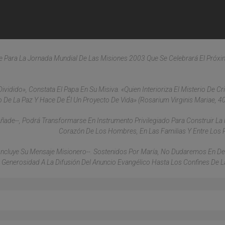
je Para La Jornada Mundial De Las Misiones 2003 Que Se Celebrará El Próx
ividido», Constata El Papa En Su Misiva. «Quien Interioriza El Misterio De Cri
 De La Paz Y Hace De Él Un Proyecto De Vida» (Rosarium Virginis Mariae, 40
Añade--, Podrá Transformarse En Instrumento Privilegiado Para Construir La 
Corazón De Los Hombres, En Las Familias Y Entre Los 
ncluye Su Mensaje Misionero--. Sostenidos Por María, No Dudaremos En D
 Generosidad A La Difusión Del Anuncio Evangélico Hasta Los Confines De La