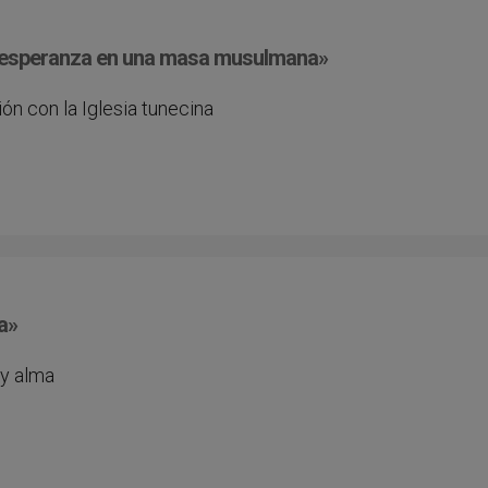
e esperanza en una masa musulmana»
n con la Iglesia tunecina
a»
 y alma