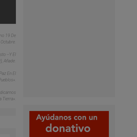
imo 19 De
Octubre.
sto --Y El
), Añade.
Paz En El
Pueblos».
edicarnos
 Tierra».