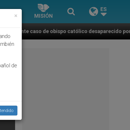
ES
×
MISIÓN
e obispo católico desaparecido por la dictadura nica
hando
ambién
pañol de
tendido