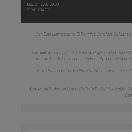
FEB 21, 2003 00:00
ZENIT STAFF
Con Este Llamamiento, El Pontífice Concluye Su Mensa
«La Guerra Y La Injusticia Tienen Su Origen En El Corazón D
Rosario Tiende Precisamente A Eso-- Aprende El Secreto
«Si El Rosario Marca El Ritmo De Nuestra Existencia --
«Con María Podemos Obtenerlo Todo De Su Hijo Jesús --Co
Con