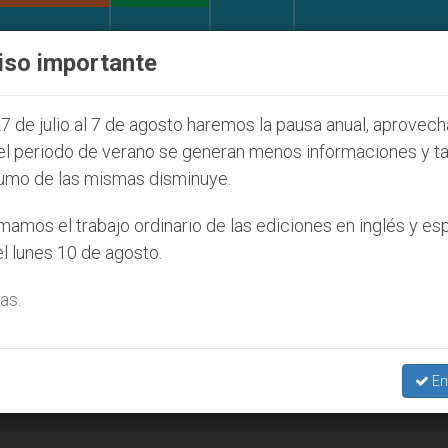
IGLESIA Y MUNDO
DOCUMENTOS
DONATIVOS
iso importante
ventud Seúl 2027
ONU se pronuncia ante caso d
7 de julio al 7 de agosto haremos la pausa anual, aprovec
el periodo de verano se generan menos informaciones y t
umo de las mismas disminuye.
3
amos el trabajo ordinario de las ediciones en inglés y es
l lunes 10 de agosto.
as.
En
o por la paz