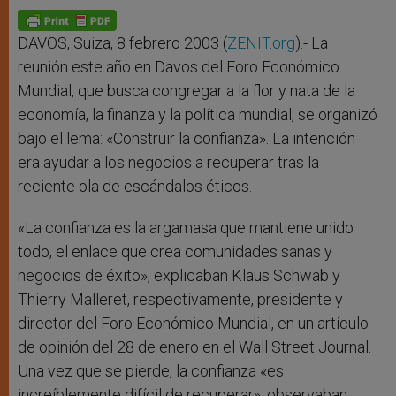
A
n
o
e
p
g
o
r
p
e
k
r
DAVOS, Suiza, 8 febrero 2003 (
ZENIT.org
).- La
reunión este año en Davos del Foro Económico
Mundial, que busca congregar a la flor y nata de la
economía, la finanza y la política mundial, se organizó
bajo el lema: «Construir la confianza». La intención
era ayudar a los negocios a recuperar tras la
reciente ola de escándalos éticos.
«La confianza es la argamasa que mantiene unido
todo, el enlace que crea comunidades sanas y
negocios de éxito», explicaban Klaus Schwab y
Thierry Malleret, respectivamente, presidente y
director del Foro Económico Mundial, en un artículo
de opinión del 28 de enero en el Wall Street Journal.
Una vez que se pierde, la confianza «es
increíblemente difícil de recuperar», observaban.