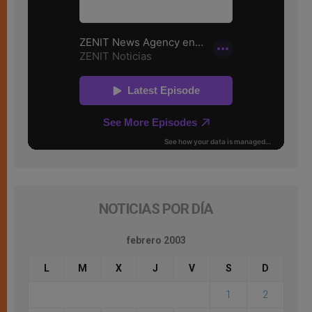
NOTICIAS POR DÍA
febrero 2003
L
M
X
J
V
S
D
1
2