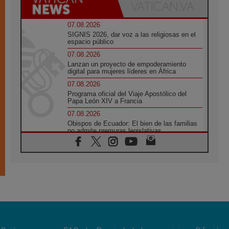
07.08.2026
SIGNIS 2026, dar voz a las religiosas en el
espacio público
07.08.2026
Lanzan un proyecto de empoderamiento
digital para mujeres líderes en África
07.08.2026
Programa oficial del Viaje Apostólico del
Papa León XIV a Francia
07.08.2026
Obispos de Ecuador: El bien de las familias
no admite premuras legislativas
06.08.2026
Cardenal Parolin: La paz comienza con la
empatía al dolor del otro
06.08.2026
Fray Marco Vianelli: Aprender el Evangelio
de la Paz en la Escuela de San Francisco
06.08.2026
La visita del Papa León XIV a Asís en un
minuto