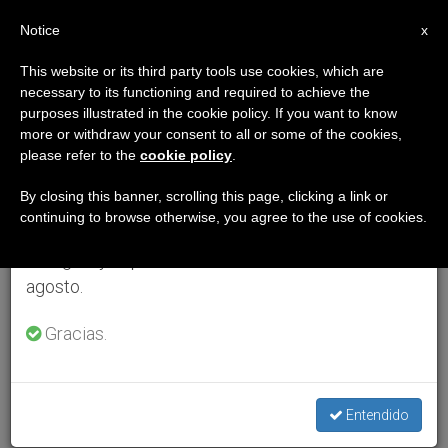
ES
Notice
×
x
Aviso importante
This website or its third party tools use cookies, which are
necessary to its functioning and required to achieve the
Del 27 de julio al 7 de agosto haremos la pausa
purposes illustrated in the cookie policy. If you want to know
anual, aprovechando que en el periodo de verano
more or withdraw your consent to all or some of the cookies,
please refer to the
cookie policy
.
se generan menos informaciones y también el
consumo de las mismas disminuye.
By closing this banner, scrolling this page, clicking a link or
continuing to browse otherwise, you agree to the use of cookies.
Retomamos el trabajo ordinario de las ediciones
en inglés y español de ZENIT el lunes 10 de
agosto.
Gracias.
Entendido