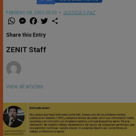
FEBRERO 08, 2003 00:00
JUSTICIA Y PAZ
W
M
F
T
S
h
e
a
w
h
a
s
c
i
a
t
s
e
t
r
Share this Entry
s
e
b
t
e
A
n
o
e
p
g
o
r
ZENIT Staff
p
e
k
r
View all articles