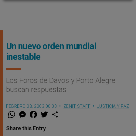
Un nuevo orden mundial
inestable
Los Foros de Davos y Porto Alegre
buscan respuestas
FEBRERO 08, 2003 00:00
ZENIT STAFF
JUSTICIA Y PAZ
W
M
F
T
S
h
e
a
w
h
a
s
c
i
a
t
s
e
t
r
Share this Entry
s
e
b
t
e