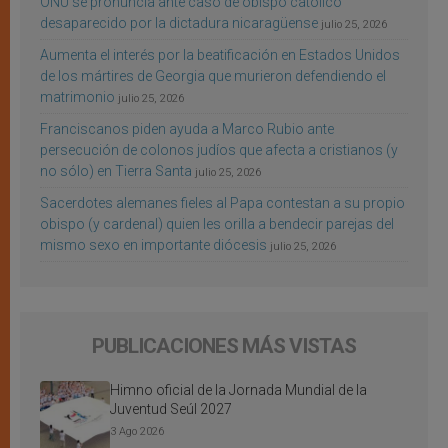
ONU se pronuncia ante caso de obispo católico
desaparecido por la dictadura nicaragüense
julio 25, 2026
Aumenta el interés por la beatificación en Estados Unidos
de los mártires de Georgia que murieron defendiendo el
matrimonio
julio 25, 2026
Franciscanos piden ayuda a Marco Rubio ante
persecución de colonos judíos que afecta a cristianos (y
no sólo) en Tierra Santa
julio 25, 2026
Sacerdotes alemanes fieles al Papa contestan a su propio
obispo (y cardenal) quien les orilla a bendecir parejas del
mismo sexo en importante diócesis
julio 25, 2026
PUBLICACIONES MÁS VISTAS
Himno oficial de la Jornada Mundial de la
Juventud Seúl 2027
3 Ago 2026