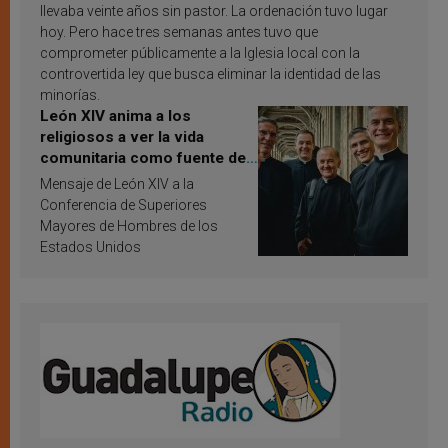
llevaba veinte años sin pastor. La ordenación tuvo lugar
hoy. Pero hace tres semanas antes tuvo que
comprometer públicamente a la Iglesia local con la
controvertida ley que busca eliminar la identidad de las
minorías.
León XIV anima a los
religiosos a ver la vida
comunitaria como fuente de
inspiración y santificación
Mensaje de León XIV a la
Conferencia de Superiores
Mayores de Hombres de los
Estados Unidos