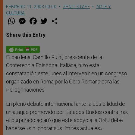
FEBRERO 11, 2003 00:00
ZENIT STAFF
ARTE Y
CULTURA
W
M
F
T
S
h
e
a
w
h
a
s
c
i
a
t
s
e
t
r
Share this Entry
s
e
b
t
e
A
n
o
e
p
g
o
r
p
e
k
r
El cardenal Camillo Ruini, presidente de la
Conferencia Episcopal Italiana, hizo esta
constatación este lunes al intervenir en un congreso
organizado en Roma por la Obra Romana para las
Peregrinaciones.
En pleno debate internacional ante la posibilidad de
un ataque promovido por Estados Unidos contra Irak,
el purpurado aclaró que este apoyo a la ONU debe
hacerse «sin ignorar sus límites actuales».