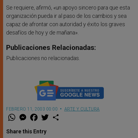
Se requiere, afirmó, «un apoyo sincero para que esta
organización pueda ir al paso de los cambios y sea
capaz de afrontar con autoridad y éxito los graves
desafíos de hoy y de mañana».
Publicaciones Relacionadas:
Publicaciones no relacionadas.
FEBRERO 11, 2003 00:00
ARTE Y CULTURA
W
M
F
T
S
h
e
a
w
h
a
s
c
i
a
t
s
e
t
r
Share this Entry
s
e
b
t
e