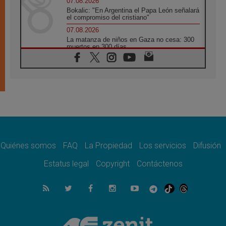
07.08.2026
Bokalic: "En Argentina el Papa León señalará
el compromiso del cristiano"
07.08.2026
La matanza de niños en Gaza no cesa: 300
muertos en 300 días
07.08.2026
Tagle: La guerra desfigura el mundo, solo la
revelación de Dios lo transfigura
07.08.2026
Presentada la Trienal de Arte de las
Universidades Católicas: «Exercises in
Empathy»
07.08.2026
Fortunatus Nwachukwu: la comunicación
como misión al servicio del Evangelio
Quiénes somos
FAQ
La Propiedad
Los servicios
Difusión
07.08.2026
Estatus legal
Copyright
Contáctenos
SIGNIS 2026, dar voz a las religiosas en el
espacio público
07.08.2026
Lanzan un proyecto de empoderamiento
digital para mujeres líderes en África
07.08.2026
Programa oficial del Viaje Apostólico del