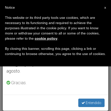
ES
Notice
×
x
Aviso importante
This website or its third party tools use cookies, which are
necessary to its functioning and required to achieve the
Del 27 de julio al 7 de agosto haremos la pausa
purposes illustrated in the cookie policy. If you want to know
anual, aprovechando que en el periodo de verano
more or withdraw your consent to all or some of the cookies,
please refer to the
cookie policy
.
se generan menos informaciones y también el
consumo de las mismas disminuye.
By closing this banner, scrolling this page, clicking a link or
continuing to browse otherwise, you agree to the use of cookies.
Retomamos el trabajo ordinario de las ediciones
en inglés y español de ZENIT el lunes 10 de
agosto.
Gracias.
Entendido