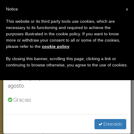
ES
Notice
×
x
Aviso importante
This website or its third party tools use cookies, which are
necessary to its functioning and required to achieve the
Del 27 de julio al 7 de agosto haremos la pausa
purposes illustrated in the cookie policy. If you want to know
El Papa: Claves para superar el
anual, aprovechando que en el periodo de verano
more or withdraw your consent to all or some of the cookies,
please refer to the
cookie policy
.
se generan menos informaciones y también el
laicismo ideológico y el
consumo de las mismas disminuye.
integrismo sectario
By closing this banner, scrolling this page, clicking a link or
continuing to browse otherwise, you agree to the use of cookies.
Retomamos el trabajo ordinario de las ediciones
en inglés y español de ZENIT el lunes 10 de
Intervención antes de rezar la oración
agosto.
mariana del «Angelus»
Gracias.
FEBRERO 16, 2003 00:00
ZENIT STAFF
ANGELUS
W
M
F
T
S
h
e
a
w
h
a
s
c
i
a
Entendido
t
s
e
t
r
Share this Entry
s
e
b
t
e