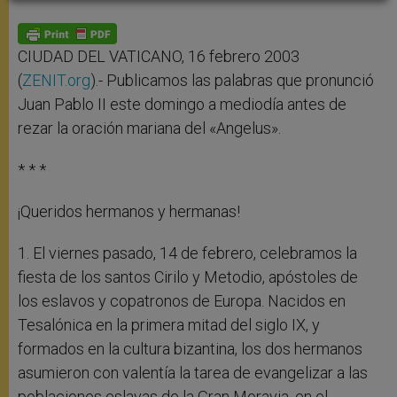
A
n
o
e
p
g
o
r
p
e
k
r
CIUDAD DEL VATICANO, 16 febrero 2003
(
ZENIT.org
).- Publicamos las palabras que pronunció
Juan Pablo II este domingo a mediodía antes de
rezar la oración mariana del «Angelus».
* * *
¡Queridos hermanos y hermanas!
1. El viernes pasado, 14 de febrero, celebramos la
fiesta de los santos Cirilo y Metodio, apóstoles de
los eslavos y copatronos de Europa. Nacidos en
Tesalónica en la primera mitad del siglo IX, y
formados en la cultura bizantina, los dos hermanos
asumieron con valentía la tarea de evangelizar a las
poblaciones eslavas de la Gran Moravia, en el