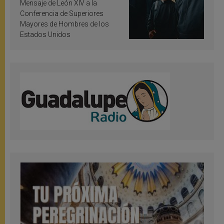
inspiración y santificación
Mensaje de León XIV a la
Conferencia de Superiores
Mayores de Hombres de los
Estados Unidos