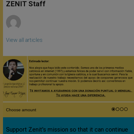
p
g
o
r
ZENIT Staff
p
e
k
r
View all articles