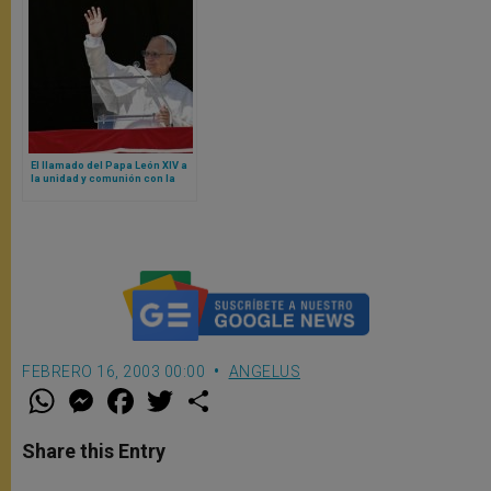
El llamado del Papa León XIV a
la unidad y comunión con la
Iglesia de Roma
FEBRERO 16, 2003 00:00
ANGELUS
W
M
F
T
S
h
e
a
w
h
a
s
c
i
a
t
s
e
t
r
Share this Entry
s
e
b
t
e
A
n
o
e