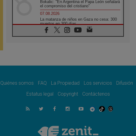
Bokalic: "En Argentina el Papa León señalará
el compromiso del cristiano"
07.08.2026
La matanza de niños en Gaza no cesa: 300
muertos en 300 días
07.08.2026
Tagle: La guerra desfigura el mundo, solo la
revelación de Dios lo transfigura
07.08.2026
Presentada la Trienal de Arte de las
Universidades Católicas: «Exercises in
Empathy»
07.08.2026
Fortunatus Nwachukwu: la comunicación
como misión al servicio del Evangelio
Quiénes somos
FAQ
La Propiedad
Los servicios
Difusión
07.08.2026
Estatus legal
Copyright
Contáctenos
SIGNIS 2026, dar voz a las religiosas en el
espacio público
07.08.2026
Lanzan un proyecto de empoderamiento
digital para mujeres líderes en África
07.08.2026
Programa oficial del Viaje Apostólico del
Papa León XIV a Francia