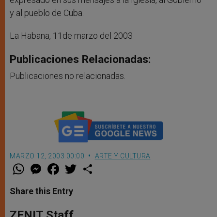
y al pueblo de Cuba.
La Habana, 11de marzo del 2003
Publicaciones Relacionadas:
Publicaciones no relacionadas.
MARZO 12, 2003 00:00
ARTE Y CULTURA
W
M
F
T
S
h
e
a
w
h
a
s
c
i
a
t
s
e
t
r
Share this Entry
s
e
b
t
e
A
n
o
e
p
g
o
r
ZENIT Staff