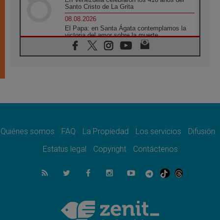
Santo Cristo de La Grita
08.08.2026
El Papa: en Santa Ágata contemplamos la
victoria del amor sobre la muerte
08.08.2026
León XIV visitará el Santuario de la Madre
del Buen Consejo de Genazzano
07.08.2026
Filipinas: el Vicariato Apostólico de Calapán
se convierte en diócesis
07.08.2026
Honduras: Los desplazados invisibles de una
crisis olvidada
Quiénes somos
FAQ
La Propiedad
Los servicios
Difusión
07.08.2026
Bokalic: "En Argentina el Papa León señalará
Estatus legal
Copyright
Contáctenos
el compromiso del cristiano"
07.08.2026
La matanza de niños en Gaza no cesa: 300
muertos en 300 días
07.08.2026
Tagle: La guerra desfigura el mundo, solo la
revelación de Dios lo transfigura