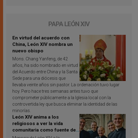
PAPA LEÓN XIV
En virtud del acuerdo con
China, León XIV nombra un
nuevo obispo
Mons. Chang Yanfeng, de 42
años, ha sido nombrado en virtud
del Acuerdo entre China y la Santa
Sede para una diócesis que
llevaba veinte años sin pastor. La ordenación tuvo lugar
hoy. Pero hace tres semanas antes tuvo que
comprometer públicamente a la Iglesia local con la
controvertida ley que busca eliminar la identidad de las
minorías.
León XIV anima a los
religiosos a ver la vida
comunitaria como fuente de
inspiración y santificación