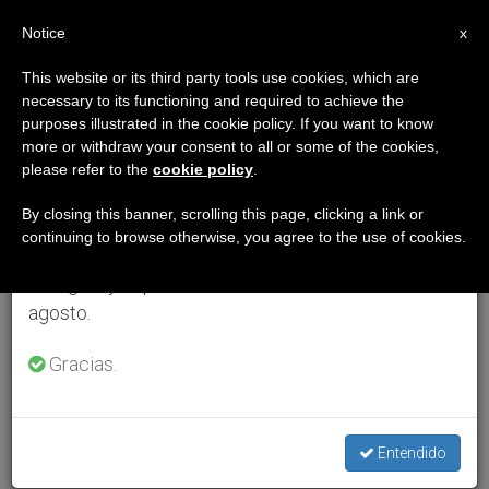
ES
Notice
×
x
Aviso importante
This website or its third party tools use cookies, which are
necessary to its functioning and required to achieve the
Del 27 de julio al 7 de agosto haremos la pausa
purposes illustrated in the cookie policy. If you want to know
anual, aprovechando que en el periodo de verano
more or withdraw your consent to all or some of the cookies,
please refer to the
cookie policy
.
se generan menos informaciones y también el
consumo de las mismas disminuye.
By closing this banner, scrolling this page, clicking a link or
continuing to browse otherwise, you agree to the use of cookies.
Retomamos el trabajo ordinario de las ediciones
en inglés y español de ZENIT el lunes 10 de
agosto.
Gracias.
Entendido