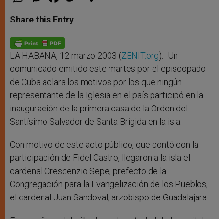
h
e
a
w
h
a
s
c
i
a
t
s
e
t
r
Share this Entry
s
e
b
t
e
A
n
o
e
p
g
o
r
p
e
k
r
LA HABANA, 12 marzo 2003 (
ZENIT.org
).- Un
comunicado emitido este martes por el episcopado
de Cuba aclara los motivos por los que ningún
representante de la Iglesia en el país participó en la
inauguración de la primera casa de la Orden del
Santísimo Salvador de Santa Brígida en la isla.
Con motivo de este acto público, que contó con la
participación de Fidel Castro, llegaron a la isla el
cardenal Crescenzio Sepe, prefecto de la
Congregación para la Evangelización de los Pueblos,
el cardenal Juan Sandoval, arzobispo de Guadalajara.