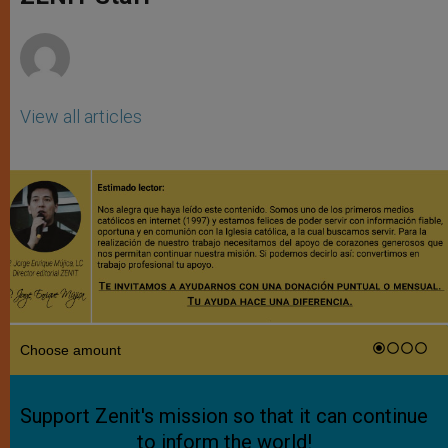
p
e
k
r
View all articles