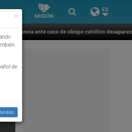
ES
×
MISIÓN
te caso de obispo católico desaparecido por la dicta
hando
ambién
pañol de
tendido