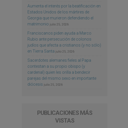
Aumenta el interés por la beatificación en
Estados Unidos de los mártires de
Georgia que murieron defendiendo el
matrimonio
julio 25, 2026
Franciscanos piden ayuda a Marco
Rubio ante persecución de colonos
judíos que afecta a cristianos (y no sólo)
en Tierra Santa
julio 25, 2026
Sacerdotes alemanes fieles al Papa
contestan a su propio obispo (y
cardenal) quien les orilla a bendecir
parejas del mismo sexo en importante
diócesis
julio 25, 2026
PUBLICACIONES MÁS
VISTAS