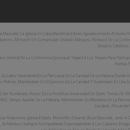
 Masvidal, La Iglesia En Cuba Manifiesta Eterno Agradecimiento Al Ilustre P
Cubanos», Afirma En Un Comunicado Orlando Márquez, Portavoz De La Confe
Obispos Católicos
o General De La Conferencia Episcopal, Viajará A Los Teques Para Particip
Honras F
 Su Labor Sacerdotal En La Parroquia De La Caridad De La Habana Donde R
s Pobres, Manifestado En El Ejercicio De La Caridad Y Sustentado En Una Só
Al Ser Nombrado Rector De La Pontificia Universidad De Santo Tomás De Vil
1960, Obispo Auxiliar De La Habana, Manteniendo Su Ministerio En La Parroq
Caridad», Recuerda
Las Relaciones Iglesia-Estado, Monseñor Eduardo Boza Masvidal, Junto A 
ia, Se Mantuvo Siempre Acompañando Espiritualmente A Los Cubanos Emigr