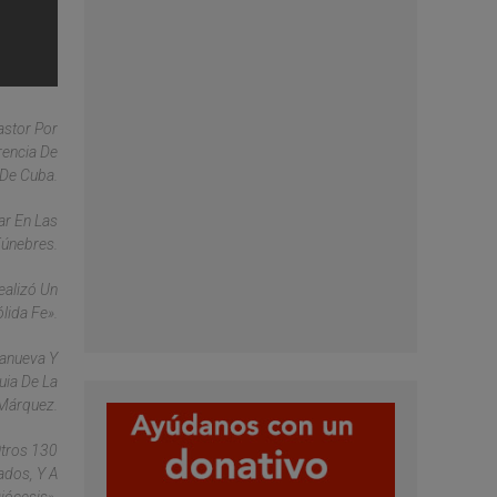
astor Por
rencia De
 De Cuba.
ar En Las
únebres.
ealizó Un
lida Fe».
lanueva Y
uia De La
 Márquez.
Otros 130
ados, Y A