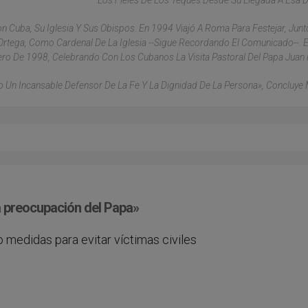
Los Fieles De Los Teques Desde Su Llegada A Esa D
Cuba, Su Iglesia Y Sus Obispos. En 1994 Viajó A Roma Para Festejar, Junt
Ortega, Como Cardenal De La Iglesia --Sigue Recordando El Comunicado--. 
ro De 1998, Celebrando Con Los Cubanos La Visita Pastoral Del Papa Juan P
 Un Incansable Defensor De La Fe Y La Dignidad De La Persona», Concluye
a preocupación del Papa»
 medidas para evitar víctimas civiles