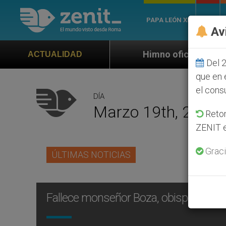
PAPA LEÓN XIV
ROMA
Av
Himno oficial de la Jornada Mundial
ACTUALIDAD
Del 2
que en 
el cons
DÍA
Marzo 19th, 2003
Retom
ZENIT e
Graci
ÚLTIMAS NOTICIAS
Fallece monseñor Boza, obispo auxili