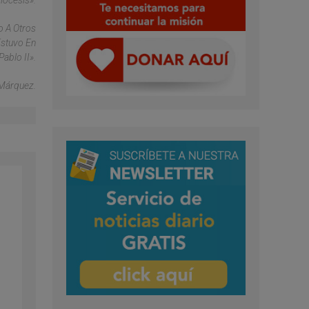
iócesis».
o A Otros
Estuvo En
ablo II».
 Márquez.