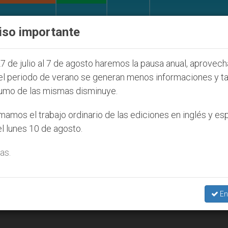
IGLESIA Y MUNDO
DOCUMENTOS
DONATIVOS
iso importante
 de la Juventud Seúl 2027
ONU se pronuncia an
7 de julio al 7 de agosto haremos la pausa anual, aprovec
el periodo de verano se generan menos informaciones y t
umo de las mismas disminuye.
amos el trabajo ordinario de las ediciones en inglés y es
l lunes 10 de agosto.
as.
En
ar de La Habana, expulsado de Cuba