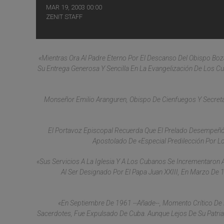
MAR 19, 2003 00:00
ZENIT STAFF
«Mientras Ora Al Padre Eterno Por El Descanso Del Obispo Boza
Su Entrega Generosa Y Sencilla En La Evangelización De Los 
Monseñor Emilio Aranguren, Obispo De Cienfuegos Y Secretari
El Portavoz Episcopal Recuerda Que El Prelado Desempeñó
Apostolado De «especial Predilección Por Lo
«Sus Servicios A La Iglesia Y A Los Cubanos Se Incrementaron 
Al Ser Designado Por El Papa Juan XXIII, En Marzo De 
«En Septiembre De 1961 --Añade--, Momento Crítico De 
Sacerdotes, Fue Expulsado De Cuba. Aunque Lejos De Su Patr