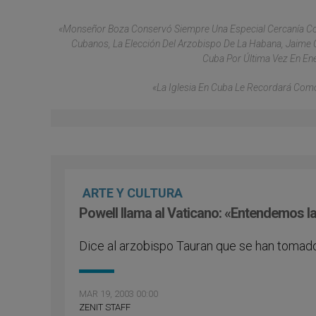
«Monseñor Boza Conservó Siempre Una Especial Cercanía Con 
Cubanos, La Elección Del Arzobispo De La Habana, Jaime 
Cuba Por Última Vez En Ene
«La Iglesia En Cuba Le Recordará Como
ARTE Y CULTURA
Powell llama al Vaticano: «Entendemos l
Dice al arzobispo Tauran que se han tomado
MAR 19, 2003 00:00
ZENIT STAFF