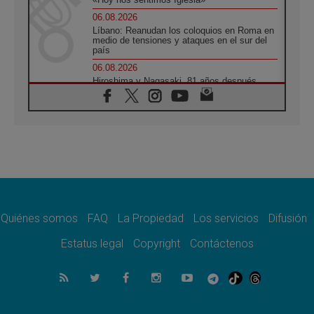
06.08.2026
Líbano: Reanudan los coloquios en Roma en
medio de tensiones y ataques en el sur del
país
06.08.2026
Hiroshima y Nagasaki, 81 años después.
Comienzan "Diez Días Oración por la Paz"
06.08.2026
Pizzaballa en Asís: los cristianos quieren
paz
06.08.2026
Sturla: La visita de León XIV será una buena
noticia para todo el Uruguay
06.08.2026
León XIV: La revolución del Evangelio
derriba los muros que separan
Quiénes somos
FAQ
La Propiedad
Los servicios
Difusión
06.08.2026
Estatus legal
Copyright
Contáctenos
La Iglesia en Ceuta: caridad y esperanza
frente al drama migratorio
06.08.2026
La visita del Papa a Perú será un tiempo de
gracia reconciliación y esperanza
06.08.2026