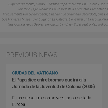
Significativamente, Como El Mismo Papa Recuerda En El Libro «Don Y
Misterio», Que Redactó En Respuesta A Preguntas Presentadas
Precisamente Por Svidercoschi, Cuando Fue Ordenado Sacerdote, Una De
Sus Primeras Misas Tuvo Lugar En La Catedral De Wawel En Cracovia Para
Sus Compañeros De Resistencia En La «Unia» Y Del Teatro Rapsódico.
CIUDAD DEL VATICANO
El Papa dice entre bromas que irá a la
Jornada de la Juventud de Colonia (2005)
En un encuentro con universitarios de toda
Europa