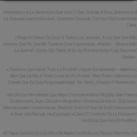
«Pertenezco A La Generación Que Vivió Y Que, Gracias A Dios, Sobrevivió A
La Segunda Guerra Mundial», Comenzó Diciendo Con Voz Particularmente
Clara.
«Tengo El Deber De Decir A Todos Los Jóvenes, A Los Que Son Más
Jóvenes Que Yo, Que No Tuvieron Esta Experiencia --Añadió--: "¡Nunca Más
La Guerra!", Como Dijo Pablo VI En Su Primera Visita A Las Naciones
Unidas».
«¡Tenemos Que Hacer Todo Lo Posible! --Siguió Exclamando--. Sabemos
Bien Que La Paz A Toda Costa No Es Posible. Pero Todos Sabemos Lo
Grande Que Es Esta Responsabilidad. Por Tanto, ¡oración Y Penitencia!».
Uno De Los Periodistas Que Mejor Conocen A Karol Wojtyla, Gian Franco
Svidercoschi, Autor Del Libro Biográfico «Historia De Karol» (Ediciones
Internacionales Universitarias, Madrid), Sobre El Que Se Está Comenzando
A Girar Una Película, Ha Explicado A Zenit El Contexto De La Evocación
Histórica Que Hizo El Pontífice.
«El Papa Conoció En Los Años De Aquel Conflicto Los Peores Horrores Del