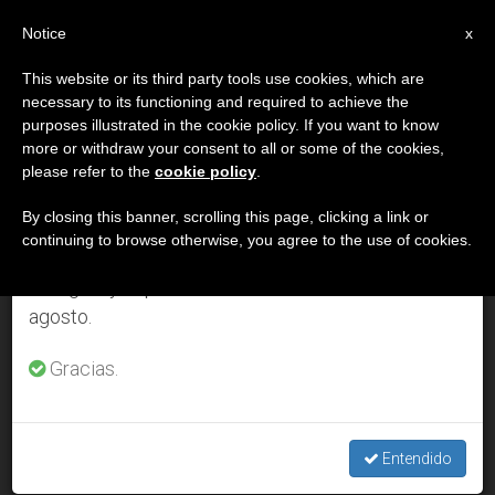
ES
Notice
×
x
Aviso importante
This website or its third party tools use cookies, which are
necessary to its functioning and required to achieve the
Del 27 de julio al 7 de agosto haremos la pausa
DÍA
purposes illustrated in the cookie policy. If you want to know
anual, aprovechando que en el periodo de verano
Marzo 16th, 2003
more or withdraw your consent to all or some of the cookies,
please refer to the
cookie policy
.
se generan menos informaciones y también el
consumo de las mismas disminuye.
By closing this banner, scrolling this page, clicking a link or
continuing to browse otherwise, you agree to the use of cookies.
ÚLTIMAS NOTICIAS
Retomamos el trabajo ordinario de las ediciones
en inglés y español de ZENIT el lunes 10 de
agosto.
Juan Pablo II recuerda que vivió en carne propia el drama de
la guerra
Gracias.
MAR 16, 2003 00:00
ZENIT STAFF
Entendido