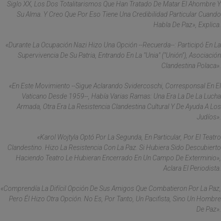
Siglo XX, Los Dos Totalitarismos Que Han Tratado De Matar El Ahombre Y
Su Alma. Y Creo Que Por Eso Tiene Una Credibilidad Particular Cuando
Habla De Paz», Explica.
«Durante La Ocupación Nazi Hizo Una Opción --Recuerda--: Participó En La
Supervivencia De Su Patria, Entrando En La "Unia" ("Unión"), Asociación
Clandestina Polaca».
«En Este Movimiento --Sigue Aclarando Svidercoschi, Corresponsal En El
Vaticano Desde 1959--, Había Varias Ramas: Una Era La De La Lucha
Armada, Otra Era La Resistencia Clandestina Cultural Y De Ayuda A Los
Judíos».
«Karol Wojtyla Optó Por La Segunda, En Particular, Por El Teatro
Clandestino. Hizo La Resistencia Con La Paz. Si Hubiera Sido Descubierto
Haciendo Teatro Le Hubieran Encerrado En Un Campo De Exterminio»,
Aclara El Periodista.
«Comprendía La Difícil Opción De Sus Amigos Que Combatieron Por La Paz,
Pero Él Hizo Otra Opción. No Es, Por Tanto, Un Pacifista, Sino Un Hombre
De Paz».