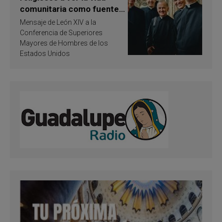
comunitaria como fuente
de inspiración y
Mensaje de León XIV a la
santificación
Conferencia de Superiores
Mayores de Hombres de los
Estados Unidos