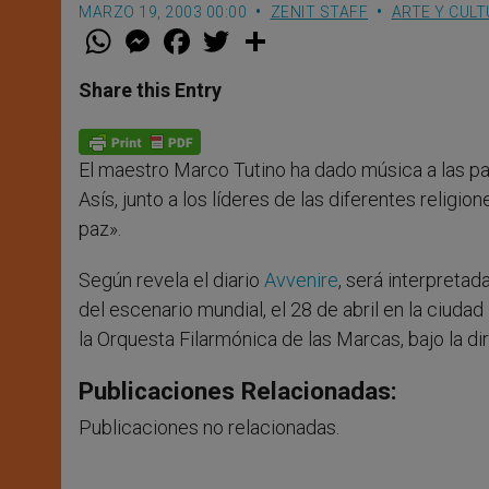
MARZO 19, 2003 00:00
ZENIT STAFF
ARTE Y CUL
W
M
F
T
S
h
e
a
w
h
a
s
c
i
a
t
s
e
t
r
Share this Entry
s
e
b
t
e
A
n
o
e
p
g
o
r
p
e
k
El maestro Marco Tutino ha dado música a las pal
r
Asís, junto a los líderes de las diferentes religi
paz».
Según revela el diario
Avvenire
, será interpreta
del escenario mundial, el 28 de abril en la ciuda
la Orquesta Filarmónica de las Marcas, bajo la 
Publicaciones Relacionadas:
Publicaciones no relacionadas.