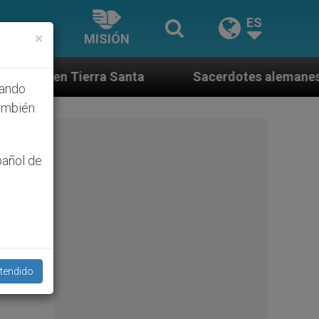
ES
×
MISIÓN
a Santa
Sacerdotes alemanes fieles al Papa con
hando
ambién
pañol de
tendido