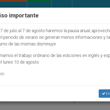
IGLESIA Y MUNDO
DOCUMENTOS
DONATIVOS
iso importante
s judíos que afecta a cristianos (y no sólo) en Tierr
7 de julio al 7 de agosto haremos la pausa anual, aprovec
el periodo de verano se generan menos informaciones y t
umo de las mismas disminuye.
á la oración por la paz del
amos el trabajo ordinario de las ediciones en inglés y es
l lunes 10 de agosto.
as.
003 (
ZENIT.org
).- Las palabras del Papa se
En
da por el tenor Plácido Domingo.