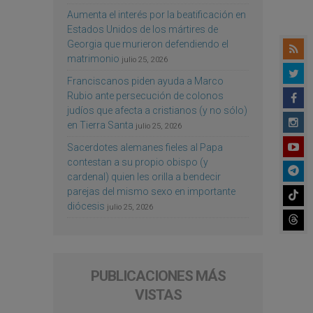
Aumenta el interés por la beatificación en
Estados Unidos de los mártires de
Georgia que murieron defendiendo el
matrimonio
julio 25, 2026
Franciscanos piden ayuda a Marco
Rubio ante persecución de colonos
judíos que afecta a cristianos (y no sólo)
en Tierra Santa
julio 25, 2026
Sacerdotes alemanes fieles al Papa
contestan a su propio obispo (y
cardenal) quien les orilla a bendecir
parejas del mismo sexo en importante
diócesis
julio 25, 2026
PUBLICACIONES MÁS
VISTAS