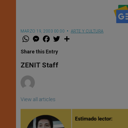
MARZO 19, 2003 00:00
ARTE Y CULTURA
W
M
F
T
S
h
e
a
w
h
a
s
c
i
a
t
s
e
t
r
Share this Entry
s
e
b
t
e
A
n
o
e
p
g
o
r
ZENIT Staff
p
e
k
r
View all articles