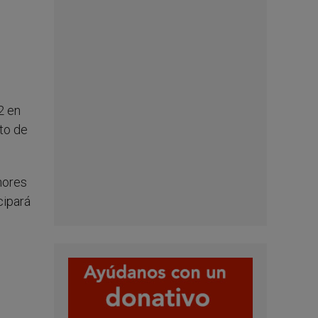
2 en
nto de
nores
cipará