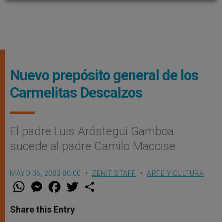
Nuevo prepósito general de los
Carmelitas Descalzos
El padre Luis Aróstegui Gamboa
sucede al padre Camilo Maccise
MAYO 06, 2003 00:00
ZENIT STAFF
ARTE Y CULTURA
W
M
F
T
S
h
e
a
w
h
a
s
c
i
a
t
s
e
t
r
Share this Entry
s
e
b
t
e