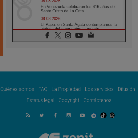
08.08.2026
En Venezuela celebraron los 416 años del
Santo Cristo de La Grita
08.08.2026
El Papa: en Santa Ágata contemplamos la
victoria del amor sobre la muerte
08.08.2026
León XIV visitará el Santuario de la Madre
del Buen Consejo de Genazzano
07.08.2026
Filipinas: el Vicariato Apostólico de Calapán
se convierte en diócesis
07.08.2026
Honduras: Los desplazados invisibles de una
crisis olvidada
Quiénes somos
FAQ
La Propiedad
Los servicios
Difusión
07.08.2026
Bokalic: "En Argentina el Papa León señalará
Estatus legal
Copyright
Contáctenos
el compromiso del cristiano"
07.08.2026
La matanza de niños en Gaza no cesa: 300
muertos en 300 días
07.08.2026
Tagle: La guerra desfigura el mundo, solo la
revelación de Dios lo transfigura