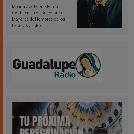
inspiración y santificación
Mensaje de León XIV a la
Conferencia de Superiores
Mayores de Hombres de los
Estados Unidos