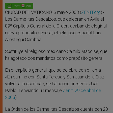
A
n
o
e
p
g
o
r
p
e
k
r
CIUDAD DEL VATICANO, 6 mayo 2003 (
ZENIT.org
).-
Los Carmelitas Descalzos, que celebran en Ávila el
89º Capítulo General de la Orden, acaban de elegir al
nuevo prepósito general, el religioso español Luis
Aróstegui Gamboa.
Sustituye al religioso mexicano Camilo Maccise, que
ha agotado dos mandatos como prepósito general.
En el capítulo general, que se celebra con el lema
«En camino con Santa Teresa y San Juan de la Cruz:
volver a lo esencial», se ha hecho presente Juan
Pablo II enviando un mensaje
Zenit, 29 de abril de
2003
).
La Orden de los Carmelitas Descalzos cuenta con 20