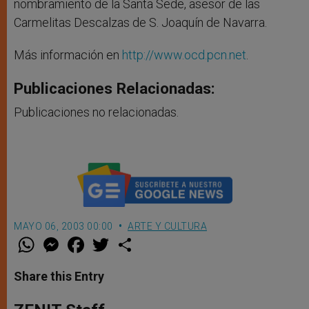
nombramiento de la Santa Sede, asesor de las
Carmelitas Descalzas de S. Joaquín de Navarra.
Más información en
http://www.ocd.pcn.net
.
Publicaciones Relacionadas:
Publicaciones no relacionadas.
MAYO 06, 2003 00:00
ARTE Y CULTURA
W
M
F
T
S
h
e
a
w
h
a
s
c
i
a
t
s
e
t
r
Share this Entry
s
e
b
t
e
A
n
o
e
p
g
o
r