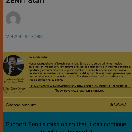
ZENIT Staff
p
e
k
r
View all articles