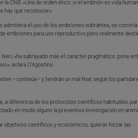
e la CNB: «Una de orden ético: si el embrión es vida huma
que hay que reconocer».
e admitiera el uso de los embriones sobrantes, se correría
ón de embriones para uso reproductivo pero realmente dest
 Neri, «ha subrayado más el carácter pragmático: pone en
so», aclara D’Agostino.
ten –continúa– y tendrán un mal final, según los partidario
 a diferencia de los protocolos científicos habituales, par
gotado en modo alguno la preventiva investigación en anima
ar objetivos científicos y económicos, quieran forzar las