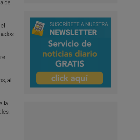
na de
 el
inados
tre
s, al
a la
les.