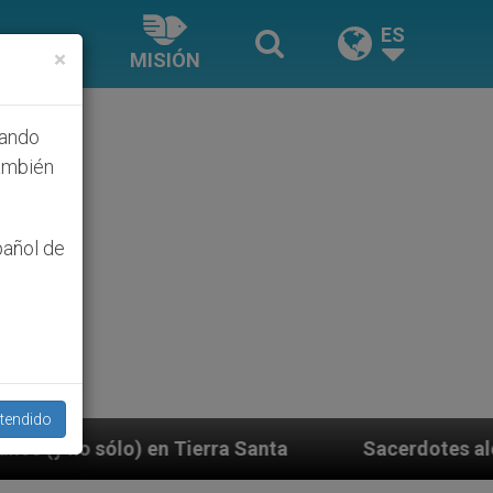
ES
×
MISIÓN
hando
ambién
pañol de
tendido
rra Santa
Sacerdotes alemanes fieles al Papa c