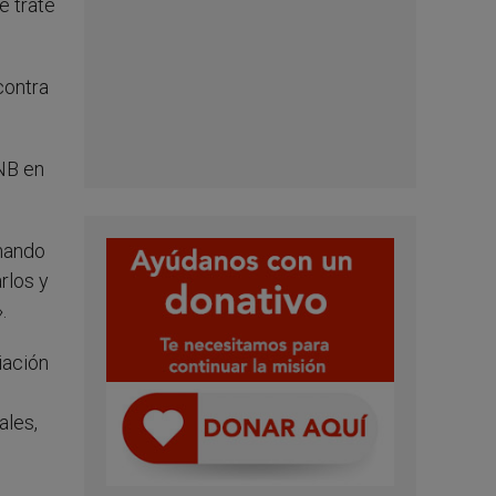
e trate
contra
CNB en
rmando
rlos y
.
iación
ales,