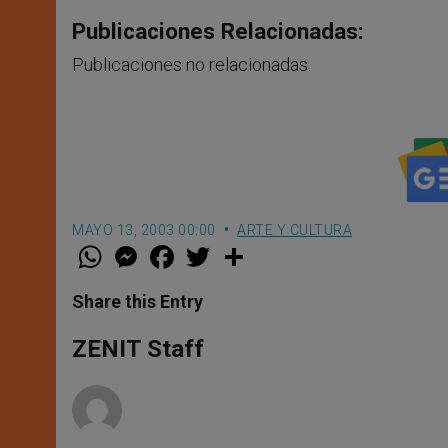
Publicaciones Relacionadas:
Publicaciones no relacionadas.
MAYO 13, 2003 00:00
ARTE Y CULTURA
W
M
F
T
S
h
e
a
w
h
a
s
c
i
a
t
s
e
t
r
Share this Entry
s
e
b
t
e
A
n
o
e
p
g
o
r
ZENIT Staff
p
e
k
r