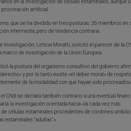
nos en la investigación de células estaminales, aunque s
rocreación artificial.
smo, que se ha dividido en tres posturas: 26 miembros en 
ción intermedia, pero de tendencia contraria.
 Investigación, Leticia Moratti, solicitó el parecer de la 
a marco de investigación de la Unión Europea.
licó la postura del organismo consultivo del gobierno afi
erecho» y por lo tanto existe «el deber moral» de respeta
entemente de la modalidad con que hayan sido procreados»
, el CNB se declara también contrario a una eventual financ
aría la investigación orientada hacia «la cada vez más
 de células estaminales procedentes de cordones umbilic
s estaminales “adultas”».