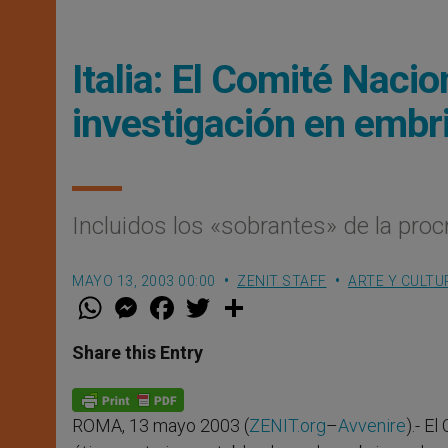
Italia: El Comité Nacio
investigación en embr
Incluidos los «sobrantes» de la procre
MAYO 13, 2003 00:00
ZENIT STAFF
ARTE Y CULTU
W
M
F
T
S
h
e
a
w
h
a
s
c
i
a
t
s
e
t
r
Share this Entry
s
e
b
t
e
A
n
o
e
p
g
o
r
p
e
k
ROMA, 13 mayo 2003 (
ZENIT.org
–
Avvenire
).- E
r