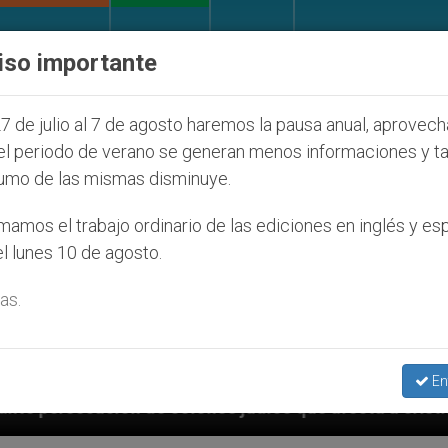
IGLESIA Y MUNDO
DOCUMENTOS
DONATIVOS
iso importante
7 de julio al 7 de agosto haremos la pausa anual, aprovec
el periodo de verano se generan menos informaciones y t
umo de las mismas disminuye.
amos el trabajo ordinario de las ediciones en inglés y es
l lunes 10 de agosto.
as.
En
nos judíos que afecta a cristianos (y no sólo) en Tie