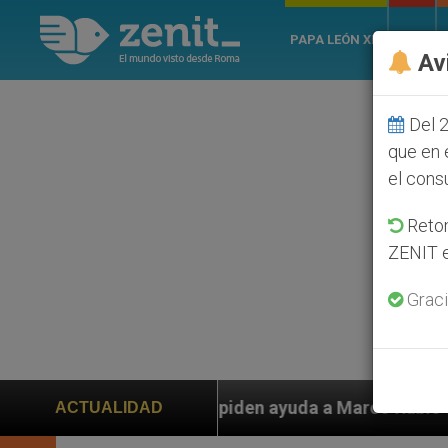
PAPA LEÓN XIV
ROMA
Av
Del 2
que en 
el cons
Retom
ZENIT e
Graci
os piden ayuda a Marco Rubio ante persecución de colo
ACTUALIDAD