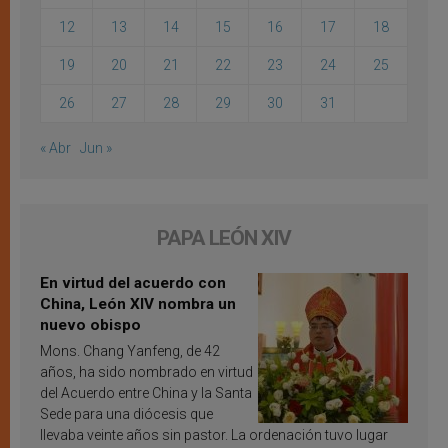
12
13
14
15
16
17
18
19
20
21
22
23
24
25
26
27
28
29
30
31
« Abr
Jun »
PAPA LEÓN XIV
En virtud del acuerdo con
China, León XIV nombra un
nuevo obispo
Mons. Chang Yanfeng, de 42
años, ha sido nombrado en virtud
del Acuerdo entre China y la Santa
Sede para una diócesis que
llevaba veinte años sin pastor. La ordenación tuvo lugar