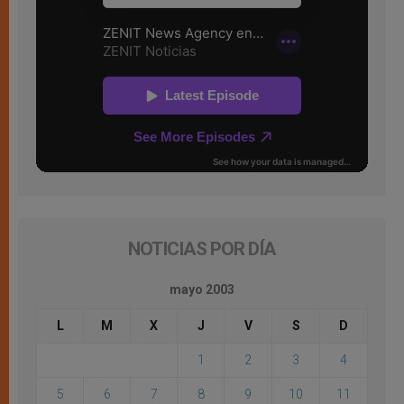
NOTICIAS POR DÍA
mayo 2003
L
M
X
J
V
S
D
1
2
3
4
5
6
7
8
9
10
11