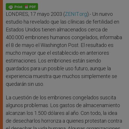
A
n
o
e
p
g
o
r
p
e
k
r
LONDRES, 17 mayo 2003 (
ZENIT.org
).- Un nuevo
estudio ha revelado que las clínicas de fertilidad en
Estados Unidos tienen almacenados cerca de
400.000 embriones humanos congelados, informaba
el 8 de mayo el Washington Post. El resultado es
mucho mayor que el establecido en anteriores
estimaciones. Los embriones están siendo
guardados para un posible uso futuro, aunque la
experiencia muestra que muchos simplemente se
quedarán sin uso.
La cuestión de los embriones congelados suscita
algunos problemas. Los gastos de almacenamiento
alcanzan los 1.500 dólares al año. Con todo, la idea
de desecharlos horroriza a quienes protestan contra
el desechar la vida humana. Algunas organizaciones