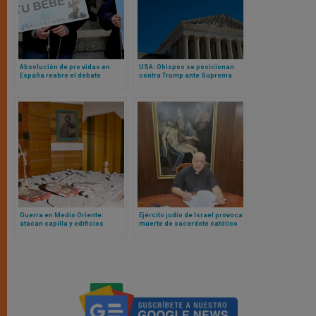
Absolución de pro vidas en
USA: Obispos se posicionan
España reabre el debate
contra Trump ante Suprema
europeo sobre vigilias provida
Corte y alegan a favor de
y libertades públicas
nacionalidad por nacimiento
Guerra en Medio Oriente:
Ejército judío de Israel provoca
atacan capilla y edificios
muerte de sacerdote católico
eclesiásticos en Irak
en Líbano y desplaza a miles
de católicos del sur del país