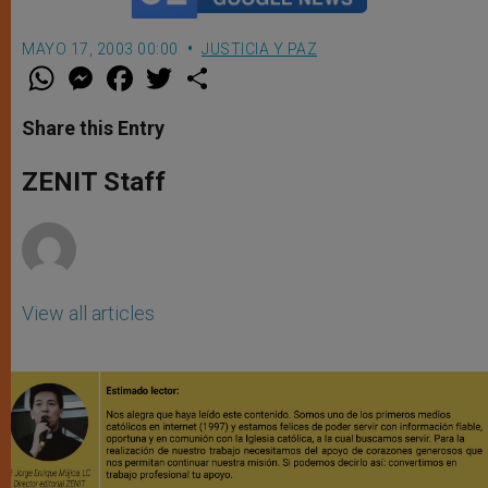
MAYO 17, 2003 00:00
JUSTICIA Y PAZ
W
M
F
T
S
h
e
a
w
h
a
s
c
i
a
t
s
e
t
r
Share this Entry
s
e
b
t
e
A
n
o
e
p
g
o
r
ZENIT Staff
p
e
k
r
View all articles