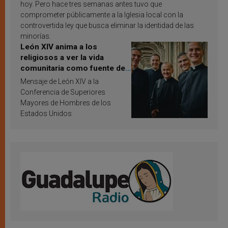
hoy. Pero hace tres semanas antes tuvo que
comprometer públicamente a la Iglesia local con la
controvertida ley que busca eliminar la identidad de las
minorías.
León XIV anima a los
religiosos a ver la vida
comunitaria como fuente de
inspiración y santificación
Mensaje de León XIV a la
Conferencia de Superiores
Mayores de Hombres de los
Estados Unidos