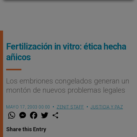
Fertilización in vitro: ética hecha
añicos
Los embriones congelados generan un
montón de nuevos problemas legales
MAYO 17, 2003 00:00
ZENIT STAFF
JUSTICIA Y PAZ
W
M
F
T
S
h
e
a
w
h
a
s
c
i
a
t
s
e
t
r
Share this Entry
s
e
b
t
e