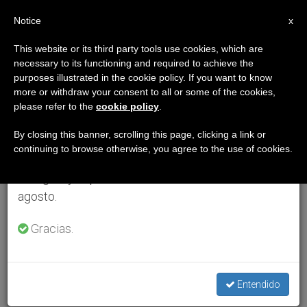
ES
Notice
×
x
Aviso importante
This website or its third party tools use cookies, which are
necessary to its functioning and required to achieve the
Del 27 de julio al 7 de agosto haremos la pausa
purposes illustrated in the cookie policy. If you want to know
anual, aprovechando que en el periodo de verano
more or withdraw your consent to all or some of the cookies,
please refer to the
cookie policy
.
se generan menos informaciones y también el
consumo de las mismas disminuye.
By closing this banner, scrolling this page, clicking a link or
continuing to browse otherwise, you agree to the use of cookies.
Retomamos el trabajo ordinario de las ediciones
en inglés y español de ZENIT el lunes 10 de
agosto.
Gracias.
Entendido