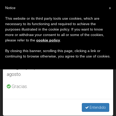
ES
Notice
×
x
Aviso importante
This website or its third party tools use cookies, which are
necessary to its functioning and required to achieve the
Del 27 de julio al 7 de agosto haremos la pausa
MES
purposes illustrated in the cookie policy. If you want to know
anual, aprovechando que en el periodo de verano
Noviembre, 2003
more or withdraw your consent to all or some of the cookies,
please refer to the
cookie policy
.
se generan menos informaciones y también el
consumo de las mismas disminuye.
By closing this banner, scrolling this page, clicking a link or
continuing to browse otherwise, you agree to the use of cookies.
ÚLTIMAS NOTICIAS
Retomamos el trabajo ordinario de las ediciones
en inglés y español de ZENIT el lunes 10 de
agosto.
Representantes cristianos relanzan la «Carta ecuménica» en
Europa oriental
Gracias.
NOV 30, 2003 00:00
ZENIT STAFF
Entendido