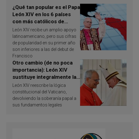
¿Qué tan popular es el Papa
León XIV en los 6 países
con más católicos de
América Latina en 2026?
León XIV recibe un amplio apoyo
Publican resultados de
latinoamericano, pero sus cifras
investigación
de popularidad en su primer año
son inferiores a las del debut de
Francisco
Otro cambio (de no poca
importancia): León XIV
sustituye integralmente la
ley vaticana de Papa
León XIV reescribe la lógica
Francisco
constitucional del Vaticano,
devolviendo la soberanía papal a
sus fundamentos legales