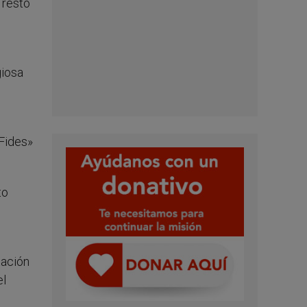
 resto
giosa
«Fides»
to
tación
el