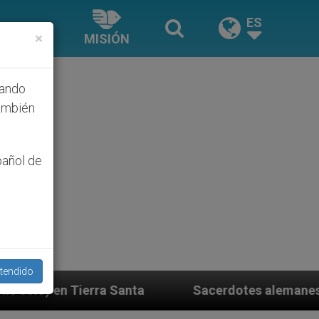
ES
×
MISIÓN
hando
ambién
pañol de
tendido
Sacerdotes alemanes fieles al Papa contestan 