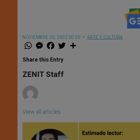
NOVIEMBRE 20, 2003 00:00
ARTE Y CULTURA
W
M
F
T
S
h
e
a
w
h
a
s
c
i
a
t
s
e
t
r
Share this Entry
s
e
b
t
e
A
n
o
e
p
g
o
r
ZENIT Staff
p
e
k
r
View all articles