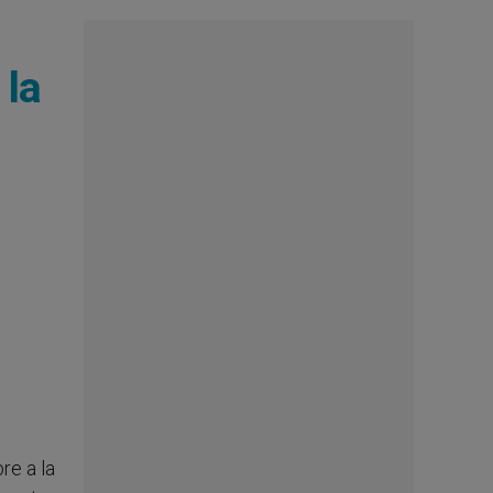
 la
re a la