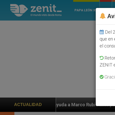
PAPA LEÓN XIV
ROMA
Av
Del 2
que en 
el cons
Retom
ZENIT e
Graci
 ayuda a Marco Rubio ante persecución de colonos judí
ACTUALIDAD