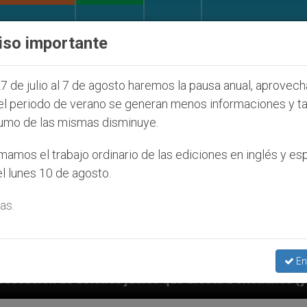
IGLESIA Y MUNDO
DOCUMENTOS
DONATIVOS
iso importante
7 de julio al 7 de agosto haremos la pausa anual, aprovec
el periodo de verano se generan menos informaciones y t
umo de las mismas disminuye.
amos el trabajo ordinario de las ediciones en inglés y es
l lunes 10 de agosto.
as.
En
os que afecta a cristianos (y no sólo) en Tierra Santa