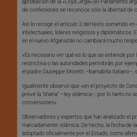
aprobación de la «Loya Jirga» (el Parlamento afga
de confesiones se reconoce sólo la libertad de c
Así lo recoge el artículo 2 del texto sometido 
intelectuales, líderes religiosos y diplomáticos.
en el nuevo Afganistán no cambiará mucho respe
«Es necesario ver qué es lo que se entiende por li
restrictiva o las autoridades permitirán, por ejem
el padre Giuseppe Moretti –barnabita italiano–, su
Igualmente observó que «en el proyecto de Consti
prevé la “sharia” –ley islámica–, por lo tanto no
conversiones».
Observadores y expertos que han analizado el pr
marcadamente islámica. De hecho, la fecha de la 
adoptado oficialmente por el Estado, como afirma 