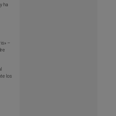
 y ha
ris» –
dre
l
te los