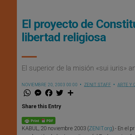
El proyecto de Consti
libertad religiosa
El superior de la misión «sui iuris» a
NOVIEMBRE 20, 2003 00:00
ZENIT STAFF
ARTE Y 
W
M
F
T
S
h
e
a
w
h
a
s
c
i
a
t
s
e
t
r
Share this Entry
s
e
b
t
e
A
n
o
e
p
g
o
r
p
e
k
KABUL, 20 noviembre 2003 (
ZENIT.org
).- En el
r