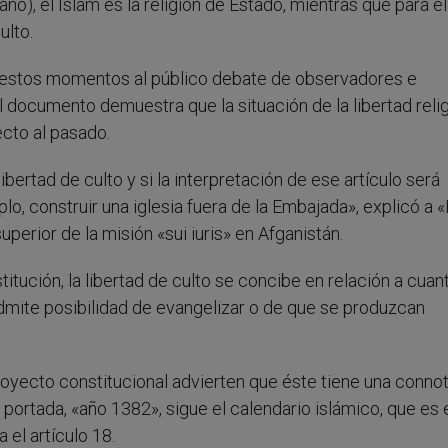
no), el Islam es la religión de Estado, mientras que para el
ulto.
en estos momentos al público debate de observadores e
 El documento demuestra que la situación de la libertad reli
cto al pasado.
bertad de culto y si la interpretación de ese artículo será
plo, construir una iglesia fuera de la Embajada», explicó a 
perior de la misión «sui iuris» en Afganistán.
tución, la libertad de culto se concibe en relación a cuan
 admite posibilidad de evangelizar o de que se produzcan
oyecto constitucional advierten que éste tiene una conno
portada, «año 1382», sigue el calendario islámico, que es 
el artículo 18.