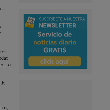
sos
s
m
 el
iedad
segurar
 de
gana,