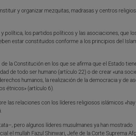
nstituir y organizar mezquitas, madrasas y centros religio
y política, los partidos políticos y las asociaciones, que lo
eben estar constituidos conforme a los principios del Isla
de la Constitución en los que se afirma que el Estado tiene
nidad de todo ser humano (artículo 22) o de crear «una soc
s derechos humanos, la realización de la democracia y de a
os étnicos» (artículo 6).
re las relaciones con los líderes religiosos islámicos «hay
.
stata–, pero algunos líderes musulmanes ya han mostrado
ecial el mullah Fazul Shinwari, Jefe de la Corte Suprema Af