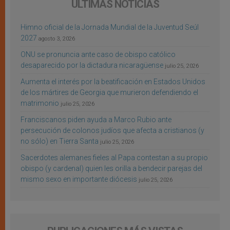
ÚLTIMAS NOTICIAS
Himno oficial de la Jornada Mundial de la Juventud Seúl
2027
agosto 3, 2026
ONU se pronuncia ante caso de obispo católico
desaparecido por la dictadura nicaragüense
julio 25, 2026
Aumenta el interés por la beatificación en Estados Unidos
de los mártires de Georgia que murieron defendiendo el
matrimonio
julio 25, 2026
Franciscanos piden ayuda a Marco Rubio ante
persecución de colonos judíos que afecta a cristianos (y
no sólo) en Tierra Santa
julio 25, 2026
Sacerdotes alemanes fieles al Papa contestan a su propio
obispo (y cardenal) quien les orilla a bendecir parejas del
mismo sexo en importante diócesis
julio 25, 2026