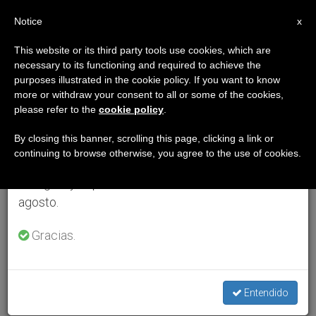
ES
Notice
×
x
Aviso importante
This website or its third party tools use cookies, which are
necessary to its functioning and required to achieve the
Del 27 de julio al 7 de agosto haremos la pausa
purposes illustrated in the cookie policy. If you want to know
anual, aprovechando que en el periodo de verano
more or withdraw your consent to all or some of the cookies,
please refer to the
cookie policy
.
se generan menos informaciones y también el
consumo de las mismas disminuye.
By closing this banner, scrolling this page, clicking a link or
continuing to browse otherwise, you agree to the use of cookies.
Retomamos el trabajo ordinario de las ediciones
en inglés y español de ZENIT el lunes 10 de
agosto.
Gracias.
Entendido