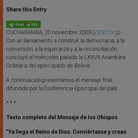
a
s
c
i
a
t
s
e
t
r
Share this Entry
s
e
b
t
e
A
n
o
e
p
g
o
r
p
e
k
r
COCHABAMBA, 20 noviembre 2003 (
ZENIT.org
).-
Con un llamamiento a construir la democracia, a la
conversión, a la esperanza y a la reconciliación
concluyó el miércoles pasado la LXXVII Asamblea
Ordinaria del episcopado de Bolivia.
A continuación presentamos el mensaje final
difundido por la Conferencia Episcopal del país.
* * *
Texto completo del Mensaje de los Obispos
“Ya llega el Reino de Dios. Conviértanse y crean