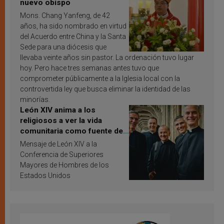
nuevo obispo
Mons. Chang Yanfeng, de 42
años, ha sido nombrado en virtud
del Acuerdo entre China y la Santa
Sede para una diócesis que
llevaba veinte años sin pastor. La ordenación tuvo lugar
hoy. Pero hace tres semanas antes tuvo que
comprometer públicamente a la Iglesia local con la
controvertida ley que busca eliminar la identidad de las
minorías.
León XIV anima a los
religiosos a ver la vida
comunitaria como fuente de
inspiración y santificación
Mensaje de León XIV a la
Conferencia de Superiores
Mayores de Hombres de los
Estados Unidos