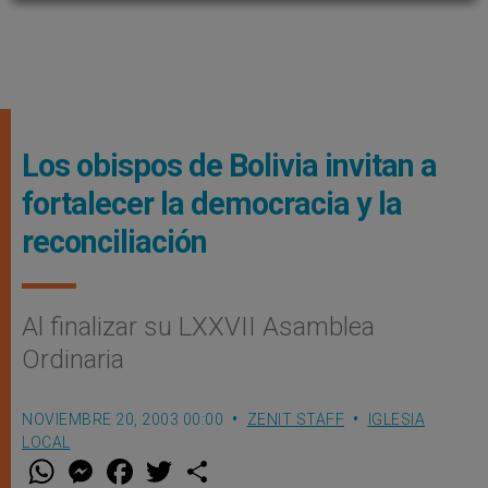
Los obispos de Bolivia invitan a
fortalecer la democracia y la
reconciliación
Al finalizar su LXXVII Asamblea
Ordinaria
NOVIEMBRE 20, 2003 00:00
ZENIT STAFF
IGLESIA
LOCAL
W
M
F
T
S
h
e
a
w
h