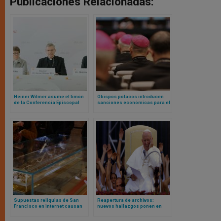
Publicaciones Relacionadas:
Heiner Wilmer asume el timón
Obispos polacos introducen
de la Conferencia Episcopal
sanciones económicas para el
Alemana: presentará la
clero bajo la renovada
polémica Conferencia Sinodal
disciplina del Derecho
a Vaticano
Canónico
Supuestas reliquias de San
Reapertura de archivos:
Francisco en internet causan
nuevos hallazgos ponen en
alarma: Franciscanos
tela de juicio acusaciones
advierten a los fieles sobre el
contra Juan Pablo II en debate