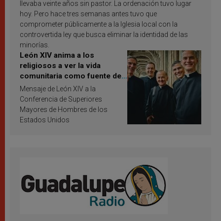
llevaba veinte años sin pastor. La ordenación tuvo lugar
hoy. Pero hace tres semanas antes tuvo que
comprometer públicamente a la Iglesia local con la
controvertida ley que busca eliminar la identidad de las
minorías.
León XIV anima a los
religiosos a ver la vida
comunitaria como fuente de
inspiración y santificación
Mensaje de León XIV a la
Conferencia de Superiores
Mayores de Hombres de los
Estados Unidos