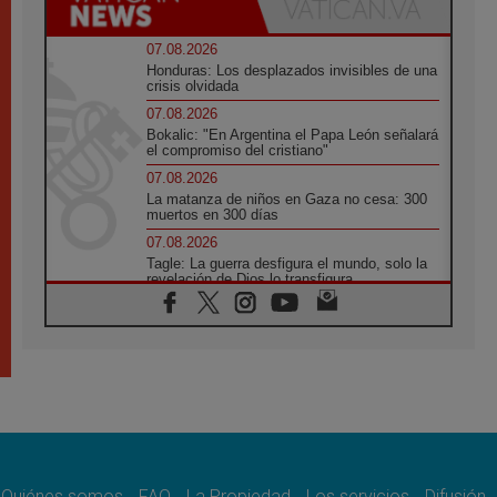
07.08.2026
Honduras: Los desplazados invisibles de una
crisis olvidada
07.08.2026
Bokalic: "En Argentina el Papa León señalará
el compromiso del cristiano"
07.08.2026
La matanza de niños en Gaza no cesa: 300
muertos en 300 días
07.08.2026
Tagle: La guerra desfigura el mundo, solo la
revelación de Dios lo transfigura
07.08.2026
Presentada la Trienal de Arte de las
Universidades Católicas: «Exercises in
Empathy»
07.08.2026
Fortunatus Nwachukwu: la comunicación
como misión al servicio del Evangelio
07.08.2026
SIGNIS 2026, dar voz a las religiosas en el
espacio público
Quiénes somos
FAQ
La Propiedad
Los servicios
Difusión