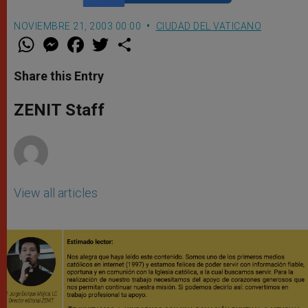
NOVIEMBRE 21, 2003 00:00
CIUDAD DEL VATICANO
W
M
F
T
S
h
e
a
w
h
a
s
c
i
a
t
s
e
t
r
Share this Entry
s
e
b
t
e
A
n
o
e
p
g
o
r
ZENIT Staff
p
e
k
r
View all articles