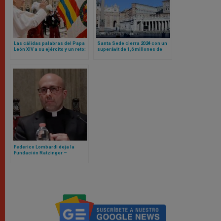
Las cálidas palabras del Papa
Santa Sede cierra 2024 con un
León XIV a su ejército y un reto:
superávit de 1,6 millones de
sean mensaje de unidad para
euros
toda la Curia Romana
Federico Lombardi deja la
Fundación Ratzinger –
Benedicto XVI, llega Roberto
Regoli