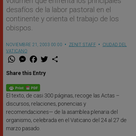
volumen que enfrenta los principales
desafíos de la labor pastoral en el
continente y orienta el trabajo de los
obispos.
NOVIEMBRE 21, 2003 00:00
ZENIT STAFF
CIUDAD DEL
VATICANO
W
M
F
T
S
h
e
a
w
h
a
s
c
i
a
t
s
e
t
r
Share this Entry
s
e
b
t
e
A
n
o
e
p
g
o
r
p
e
k
r
El texto, de casi 300 páginas, recoge las Actas –
discursos, relaciones, ponencias y
recomendaciones— de la asamblea plenaria del
organismo, celebrada en el Vaticano del 24 al 27 de
marzo pasado.