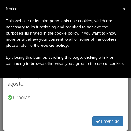
ES
Notice
×
x
Aviso importante
This website or its third party tools use cookies, which are
necessary to its functioning and required to achieve the
Del 27 de julio al 7 de agosto haremos la pausa
purposes illustrated in the cookie policy. If you want to know
anual, aprovechando que en el periodo de verano
more or withdraw your consent to all or some of the cookies,
please refer to the
cookie policy
.
se generan menos informaciones y también el
consumo de las mismas disminuye.
By closing this banner, scrolling this page, clicking a link or
continuing to browse otherwise, you agree to the use of cookies.
Retomamos el trabajo ordinario de las ediciones
en inglés y español de ZENIT el lunes 10 de
agosto.
Gracias.
Entendido