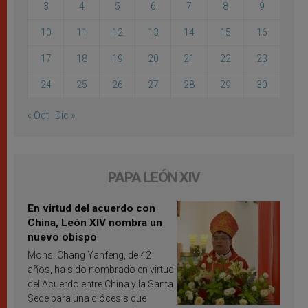
3
4
5
6
7
8
9
10
11
12
13
14
15
16
17
18
19
20
21
22
23
24
25
26
27
28
29
30
« Oct
Dic »
PAPA LEÓN XIV
En virtud del acuerdo con
China, León XIV nombra un
nuevo obispo
Mons. Chang Yanfeng, de 42
años, ha sido nombrado en virtud
del Acuerdo entre China y la Santa
Sede para una diócesis que