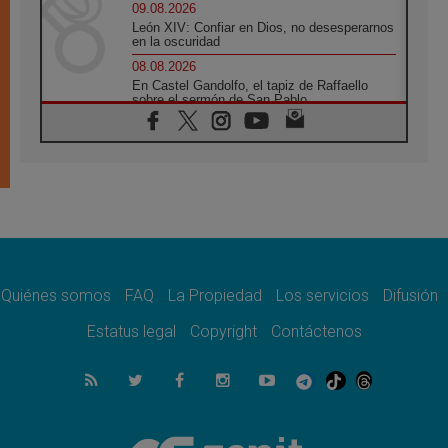
09.08.2026
León XIV: Confiar en Dios, no desesperarnos
en la oscuridad
08.08.2026
En Castel Gandolfo, el tapiz de Raffaello
sobre el sermón de San Pablo
08.08.2026
En Colombia, «la paz no se compra con una
firma»
08.08.2026
En Venezuela celebraron los 416 años del
Santo Cristo de La Grita
08.08.2026
El Papa: en Santa Ágata contemplamos la
victoria del amor sobre la muerte
Quiénes somos
FAQ
La Propiedad
Los servicios
Difusión
08.08.2026
León XIV visitará el Santuario de la Madre
Estatus legal
Copyright
Contáctenos
del Buen Consejo de Genazzano
07.08.2026
Filipinas: el Vicariato Apostólico de Calapán
se convierte en diócesis
07.08.2026
Honduras: Los desplazados invisibles de una
crisis olvidada