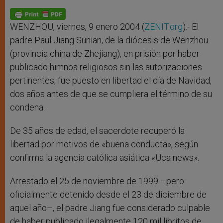
A
n
o
e
p
g
o
r
p
e
k
r
WENZHOU, viernes, 9 enero 2004 (
ZENIT.org
).- El
padre Paul Jiang Sunian, de la diócesis de Wenzhou
(provincia china de Zhejiang), en prisión por haber
publicado himnos religiosos sin las autorizaciones
pertinentes, fue puesto en libertad el día de Navidad,
dos años antes de que se cumpliera el término de su
condena.
De 35 años de edad, el sacerdote recuperó la
libertad por motivos de «buena conducta», según
confirma la agencia católica asiática «Uca news».
Arrestado el 25 de noviembre de 1999 –pero
oficialmente detenido desde el 23 de diciembre de
aquel año–, el padre Jiang fue considerado culpable
de haber publicado ilegalmente 120 mil libritos de