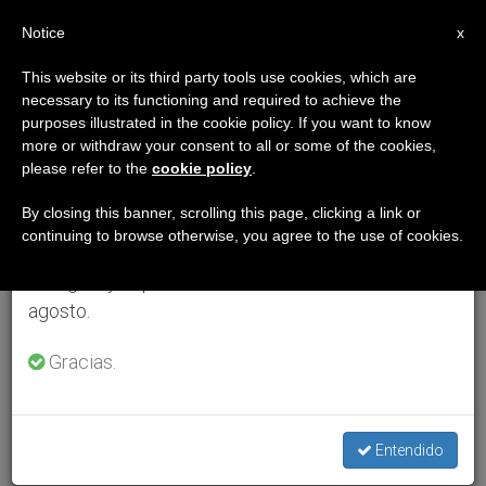
ES
Notice
×
x
Aviso importante
This website or its third party tools use cookies, which are
necessary to its functioning and required to achieve the
Del 27 de julio al 7 de agosto haremos la pausa
purposes illustrated in the cookie policy. If you want to know
anual, aprovechando que en el periodo de verano
more or withdraw your consent to all or some of the cookies,
please refer to the
cookie policy
.
se generan menos informaciones y también el
consumo de las mismas disminuye.
By closing this banner, scrolling this page, clicking a link or
continuing to browse otherwise, you agree to the use of cookies.
Retomamos el trabajo ordinario de las ediciones
en inglés y español de ZENIT el lunes 10 de
agosto.
Gracias.
Entendido