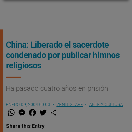
China: Liberado el sacerdote
condenado por publicar himnos
religiosos
Ha pasado cuatro años en prisión
ENERO 09, 2004 00:00
ZENIT STAFF
ARTE Y CULTURA
W
M
F
T
S
h
e
a
w
h
a
s
c
i
a
t
s
e
t
r
Share this Entry
s
e
b
t
e