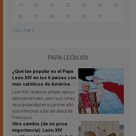
19
20
21
22
23
24
25
26
27
28
29
30
31
« Dic
Feb »
PAPA LEÓN XIV
¿Qué tan popular es el Papa
León XIV en los 6 países con
más católicos de América
Latina en 2026? Publican
León XIV recibe un amplio apoyo
resultados de investigación
latinoamericano, pero sus cifras
de popularidad en su primer año
son inferiores a las del debut de
Francisco
Otro cambio (de no poca
importancia): León XIV