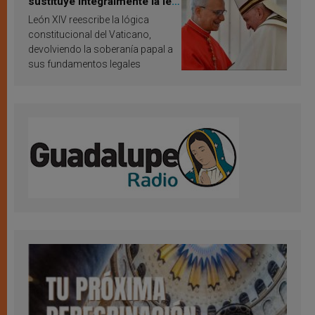
sustituye integralmente la ley
vaticana de Papa Francisco
León XIV reescribe la lógica
constitucional del Vaticano,
devolviendo la soberanía papal a
sus fundamentos legales