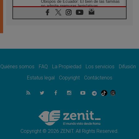
Obispos de Ecuador: El bien de las familias
no admite premuras legislativas
06.08.2026
Cardenal Parolin: La paz comienza con la
empatía al dolor del otro
06.08.2026
Fray Marco Vianelli: Aprender el Evangelio
de la Paz en la Escuela de San Francisco
06.08.2026
La visita del Papa León XIV a Asís en un
minuto
Quiénes somos
FAQ
La Propiedad
Los servicios
Difusión
06.08.2026
El agradecimiento de los jóvenes al Papa:
Estatus legal
Copyright
Contáctenos
«Hoy nos sentimos Iglesia»
06.08.2026
Líbano: Reanudan los coloquios en Roma en
medio de tensiones y ataques en el sur del
país
06.08.2026
Hiroshima y Nagasaki, 81 años después.
Comienzan "Diez Días Oración por la Paz"
Copyright © 2026 ZENIT. All Rights Reserved.