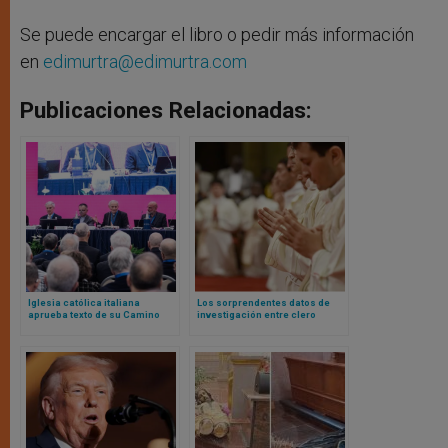
Se puede encargar el libro o pedir más información
en
edimurtra@edimurtra.com
Publicaciones Relacionadas:
Iglesia católica italiana
Los sorprendentes datos de
aprueba texto de su Camino
investigación entre clero
Sinodal: ¿qué temas causaron
francés: entre más jóvenes,
división y por qué es
más conservadores… y felices
importante para el resto de la
Iglesia?