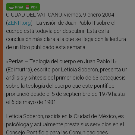
A
n
o
e
p
g
o
r
p
e
k
r
CIUDAD DEL VATICANO, viernes, 9 enero 2004
(
ZENIT.org
).- La visión de Juan Pablo II sobre el
cuerpo está todavía por descubrir. Esta es la
conclusión más clara a la que se llega con la lectura
de un libro publicado esta semana.
«Perlas – Teología del cuerpo en Juan Pablo II»
(Edimurtra), escrito por Leticia Soberón, presenta un
análisis y síntesis del primer ciclo de 63 catequesis
sobre la teología del cuerpo que este pontífice
pronunció desde el 5 de septiembre de 1979 hasta
el 6 de mayo de 1981.
Leticia Soberón, nacida en la Ciudad de México, es
psicóloga y actualmente presta sus servicios en el
Consejo Pontificio para las Comunicaciones