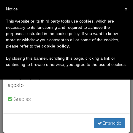
ES
Notice
×
x
Aviso importante
This website or its third party tools use cookies, which are
necessary to its functioning and required to achieve the
Del 27 de julio al 7 de agosto haremos la pausa
purposes illustrated in the cookie policy. If you want to know
anual, aprovechando que en el periodo de verano
more or withdraw your consent to all or some of the cookies,
please refer to the
cookie policy
.
se generan menos informaciones y también el
consumo de las mismas disminuye.
By closing this banner, scrolling this page, clicking a link or
continuing to browse otherwise, you agree to the use of cookies.
Retomamos el trabajo ordinario de las ediciones
en inglés y español de ZENIT el lunes 10 de
agosto.
Gracias.
Entendido