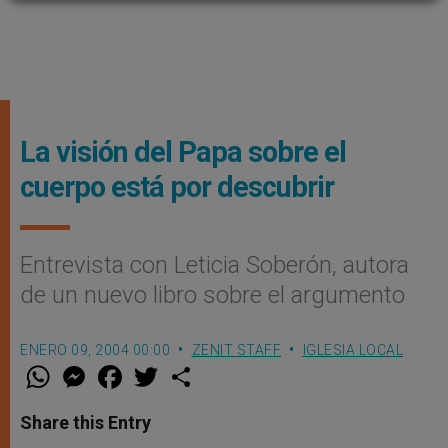
La visión del Papa sobre el
cuerpo está por descubrir
Entrevista con Leticia Soberón, autora
de un nuevo libro sobre el argumento
ENERO 09, 2004 00:00
ZENIT STAFF
IGLESIA LOCAL
W
M
F
T
S
h
e
a
w
h
a
s
c
i
a
t
s
e
t
r
Share this Entry
s
e
b
t
e