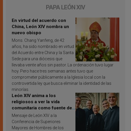
PAPA LEÓN XIV
En virtud del acuerdo con
China, León XIV nombra un
nuevo obispo
Mons. Chang Yanfeng, de 42
años, ha sido nombrado en virtud
del Acuerdo entre China y la Santa
Sede para una diócesis que
llevaba veinte años sin pastor. La ordenación tuvo lugar
hoy. Pero hace tres semanas antes tuvo que
comprometer públicamente a la Iglesia local con la
controvertida ley que busca eliminar la identidad de las
minorías.
León XIV anima a los
religiosos a ver la vida
comunitaria como fuente de
inspiración y santificación
Mensaje de León XIV a la
Conferencia de Superiores
Mayores de Hombres de los