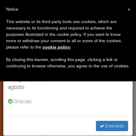
ES
Notice
×
x
Aviso importante
This website or its third party tools use cookies, which are
necessary to its functioning and required to achieve the
Del 27 de julio al 7 de agosto haremos la pausa
purposes illustrated in the cookie policy. If you want to know
Irán: Cáritas lleva su ayuda a
anual, aprovechando que en el periodo de verano
more or withdraw your consent to all or some of the cookies,
please refer to the
cookie policy
.
se generan menos informaciones y también el
Bam y constata la magnitud de la
consumo de las mismas disminuye.
tragedia
By closing this banner, scrolling this page, clicking a link or
continuing to browse otherwise, you agree to the use of cookies.
Retomamos el trabajo ordinario de las ediciones
en inglés y español de ZENIT el lunes 10 de
6.000 niños han quedado huérfanos
agosto.
por el terremoto
Gracias.
ENERO 11, 2004 00:00
ZENIT STAFF
ARTE Y CULTURA
W
M
F
T
S
h
e
a
w
h
a
s
c
i
a
Entendido
t
s
e
t
r
Share this Entry
s
e
b
t
e