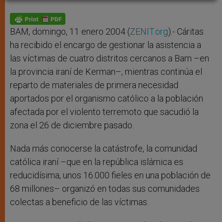
A
n
o
e
p
g
o
r
p
e
k
r
BAM, domingo, 11 enero 2004 (
ZENIT.org
).- Cáritas
ha recibido el encargo de gestionar la asistencia a
las víctimas de cuatro distritos cercanos a Bam –en
la provincia iraní de Kerman–, mientras continúa el
reparto de materiales de primera necesidad
aportados por el organismo católico a la población
afectada por el violento terremoto que sacudió la
zona el 26 de diciembre pasado.
Nada más conocerse la catástrofe, la comunidad
católica iraní –que en la república islámica es
reducidísima, unos 16.000 fieles en una población de
68 millones– organizó en todas sus comunidades
colectas a beneficio de las víctimas.