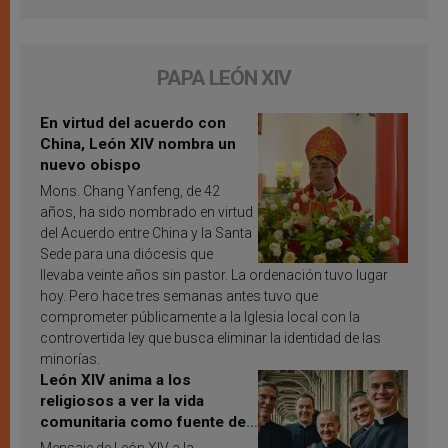
PAPA LEÓN XIV
En virtud del acuerdo con
China, León XIV nombra un
nuevo obispo
Mons. Chang Yanfeng, de 42
años, ha sido nombrado en virtud
del Acuerdo entre China y la Santa
Sede para una diócesis que
llevaba veinte años sin pastor. La ordenación tuvo lugar
hoy. Pero hace tres semanas antes tuvo que
comprometer públicamente a la Iglesia local con la
controvertida ley que busca eliminar la identidad de las
minorías.
León XIV anima a los
religiosos a ver la vida
comunitaria como fuente de
inspiración y santificación