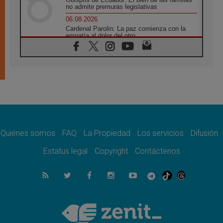
no admite premuras legislativas
06.08.2026
Cardenal Parolin: La paz comienza con la
empatía al dolor del otro
06.08.2026
Fray Marco Vianelli: Aprender el Evangelio
de la Paz en la Escuela de San Francisco
06.08.2026
La visita del Papa León XIV a Asís en un
minuto
06.08.2026
El agradecimiento de los jóvenes al Papa:
«Hoy nos sentimos Iglesia»
Quiénes somos
FAQ
La Propiedad
Los servicios
Difusión
06.08.2026
Líbano: Reanudan los coloquios en Roma en
Estatus legal
Copyright
Contáctenos
medio de tensiones y ataques en el sur del
país
06.08.2026
Hiroshima y Nagasaki, 81 años después.
Comienzan "Diez Días Oración por la Paz"
06.08.2026
Pizzaballa en Asís: los cristianos quieren
paz