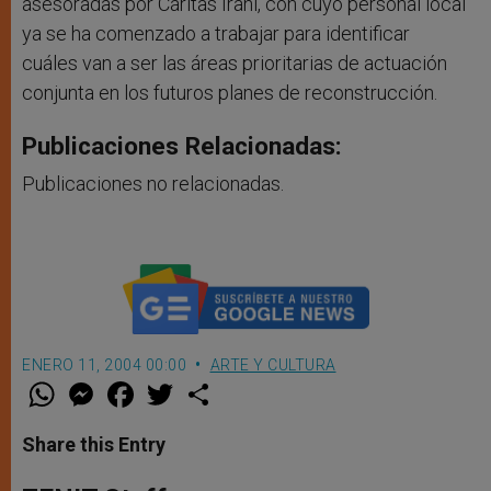
asesoradas por Cáritas Iraní, con cuyo personal local
ya se ha comenzado a trabajar para identificar
cuáles van a ser las áreas prioritarias de actuación
conjunta en los futuros planes de reconstrucción.
Publicaciones Relacionadas:
Publicaciones no relacionadas.
ENERO 11, 2004 00:00
ARTE Y CULTURA
W
M
F
T
S
h
e
a
w
h
a
s
c
i
a
t
s
e
t
r
Share this Entry
s
e
b
t
e
A
n
o
e
p
g
o
r