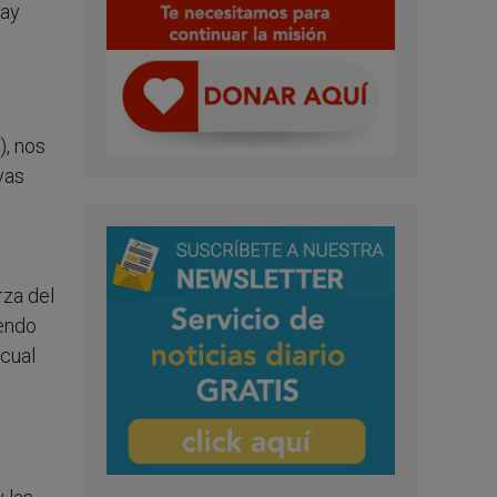
hay
), nos
vas
rza del
iendo
 cual