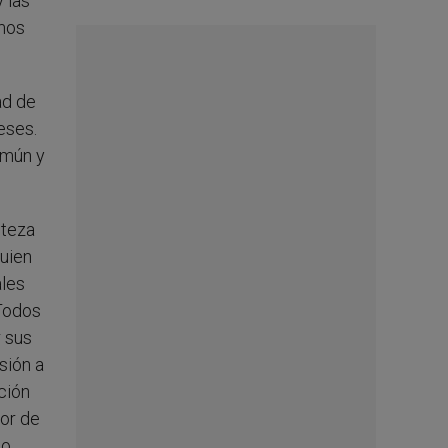
 las
smos
ad de
eses.
omún y
steza
uien
ales
 Todos
r sus
sión a
ción
lor de
 o