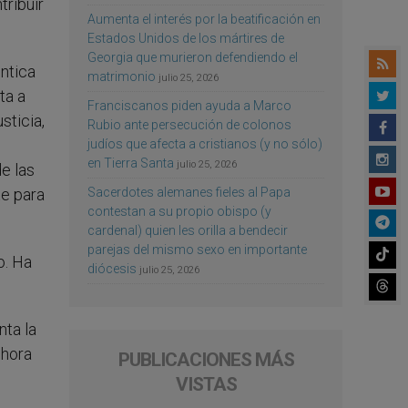
tribuir
Aumenta el interés por la beatificación en
Estados Unidos de los mártires de
Georgia que murieron defendiendo el
éntica
matrimonio
julio 25, 2026
ta a
Franciscanos piden ayuda a Marco
sticia,
Rubio ante persecución de colonos
judíos que afecta a cristianos (y no sólo)
en Tierra Santa
julio 25, 2026
e las
Sacerdotes alemanes fieles al Papa
te para
contestan a su propio obispo (y
cardenal) quien les orilla a bendecir
parejas del mismo sexo en importante
o. Ha
diócesis
julio 25, 2026
nta la
 hora
PUBLICACIONES MÁS
VISTAS