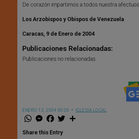
De corazón impartimos a todos nuestra afectuos
Los Arzobispos y Obispos de Venezuela
Caracas, 9 de Enero de 2004
Publicaciones Relacionadas:
Publicaciones no relacionadas.
ENERO 13, 2004 00:00
IGLESIA LOCAL
W
M
F
T
S
h
e
a
w
h
a
s
c
i
a
t
s
e
t
r
Share this Entry
s
e
b
t
e