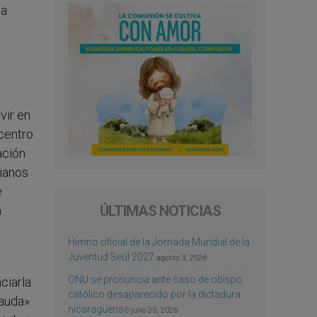
na
vir en
centro
ación
tianos
e
ÚLTIMAS NOTICIAS
n
Himno oficial de la Jornada Mundial de la
Juventud Seúl 2027
agosto 3, 2026
ONU se pronuncia ante caso de obispo
ciarla
católico desaparecido por la dictadura
rauda»
nicaragüense
julio 25, 2026