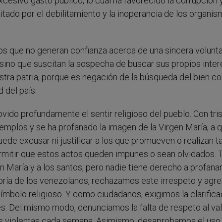
cesivo gasto público, lo cual ha favorecido la corrupción y
ilitado por el debilitamiento y la inoperancia de los organi
cos que no generan confianza acerca de una sincera volunt
l sino que suscitan la sospecha de buscar sus propios inter
stra patria, porque es negación de la búsqueda del bien c
 del país.
ido profundamente el sentir religioso del pueblo. Con tri
plos y se ha profanado la imagen de la Virgen María, a q
de excusar ni justificar a los que promueven o realizan t
rmitir que estos actos queden impunes o sean olvidados.
en María y a los santos, pero nadie tiene derecho a profana
oría de los venezolanos, rechazamos este irrespeto y agre
símbolo religioso. Y como ciudadanos, exigimos la clarifica
es. Del mismo modo, denunciamos la falta de respeto al va
tes violentas cada semana. Asimismo, desaprobamos el uso