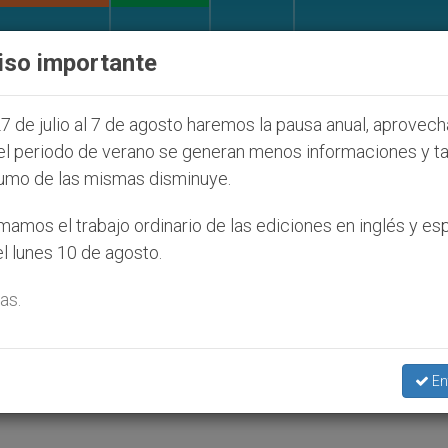
IGLESIA Y MUNDO
DOCUMENTOS
DONATIVOS
iso importante
íos que afecta a cristianos (y no sólo) en Tierra San
7 de julio al 7 de agosto haremos la pausa anual, aprovec
el periodo de verano se generan menos informaciones y t
umo de las mismas disminuye.
 del episcopado venezolano
amos el trabajo ordinario de las ediciones en inglés y es
l lunes 10 de agosto.
as.
pueblo»
En
L