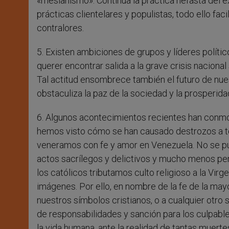
«mesianismo». Continúa la práctica nefasta del ex
prácticas clientelares y populistas, todo ello fac
contralores.
5. Existen ambiciones de grupos y líderes políti
querer encontrar salida a la grave crisis naciona
Tal actitud ensombrece también el futuro de nue
obstaculiza la paz de la sociedad y la prosperidad
6. Algunos acontecimientos recientes han conmov
hemos visto cómo se han causado destrozos a tem
veneramos con fe y amor en Venezuela. No se pue
actos sacrílegos y delictivos y mucho menos pe
los católicos tributamos culto religioso a la Virg
imágenes. Por ello, en nombre de la fe de la may
nuestros símbolos cristianos, o a cualquier otro 
de responsabilidades y sanción para los culpabl
la vida humana, ante la realidad de tantas muer