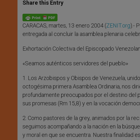
t
s
e
t
r
Share this Entry
s
e
b
t
e
A
n
o
e
p
g
o
r
p
e
k
CARACAS, martes, 13 enero 2004 (
ZENIT.org
).-
r
entregada al concluir la asamblea plenaria celebr
Exhortación Colectiva del Episcopado Venezola
«Seamos auténticos servidores del pueblo»
1. Los Arzobispos y Obispos de Venezuela, unidos
octogésima primera Asamblea Ordinaria, nos dirig
profundamente preocupados por el destino del paí
sus promesas (Rm 15,8) y en la vocación democrá
2. Como pastores de la grey, animados por la rec
seguimos acompañando a la nación en la búsqueda
y moral en que se encuentra. Nuestra finalidad es