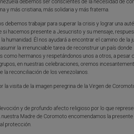
 Venezuela debemos ser conscientes de la necesidad de con
 y más cristiana, más solidaria y más fraterna.
 debemos trabajar para superar la crisis y lograr una aut
le si hacemos presente a Jesucristo y su mensaje, respues
la humanidad. Él nos ayudará a encontrar el camino de la ju
e asumir la irrenunciable tarea de reconstruir un país donde
os como hermanos y respetándonos unos a otros, a pesar d
s grupos, en nuestras celebraciones, oremos incesantemen
e la reconciliación de los venezolanos.
r la visita de la imagen peregrina de la Virgen de Coromot
 devoción y de profundo afecto religioso por lo que represe
 A nuestra Madre de Coromoto encomendamos la presente
l protección.