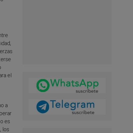
ntre
idad,
uerzas
terse
o
ara el
ho a
uperar
lo es
, los