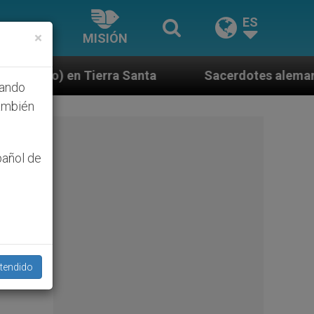
ES
×
MISIÓN
ta
Sacerdotes alemanes fieles al Papa contestan
hando
ambién
pañol de
tendido