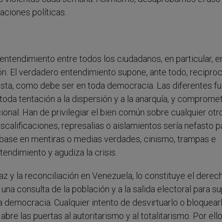
aciones políticas.
entendimiento entre todos los ciudadanos, en particular, e
ión. El verdadero entendimiento supone, ante todo, reciproc
vista, como debe ser en toda democracia. Las diferentes f
 toda tentación a la dispersión y a la anarquía, y comprome
onal. Han de privilegiar el bien común sobre cualquier otr
descalificaciones, represalias o aislamientos sería nefasto p
n base en mentiras o medias verdades, cinismo, trampas e
tendimiento y agudiza la crisis.
az y la reconciliación en Venezuela, lo constituye el derec
 una consulta de la población y a la salida electoral para s
la democracia. Cualquier intento de desvirtuarlo o bloquear
re las puertas al autoritarismo y al totalitarismo. Por ello