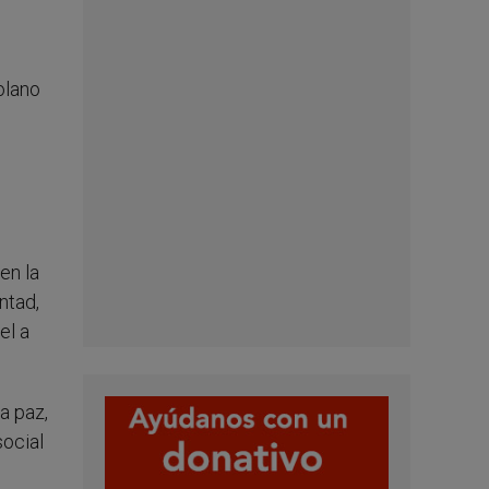
olano
en la
ntad,
el a
a paz,
social