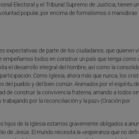
nal Electoral y el Tribunal Supremo de Justicia, tienen u
la voluntad popular, por encima de formalismos o maniobras
es expectativas de parte de los ciudadanos, que quieren vi
s de empeñarnos todos en construir un país que tenga como 
mita el desarrollo integral del hombre, así como la consolid
 la participación. Como Iglesia, ahora más que nunca, los cris
del pueblo y del bien común. Animados por el espíritu d
 de construir la convivencia fraterna, amando a todos si
 trabajando por la reconciliación y la paz» (Oración por
s hijos de la Iglesia estamos gravemente obligados a anun
elio de Jesús. El mundo necesita la «esperanza que no def