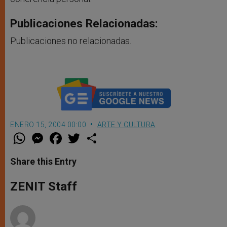
Publicaciones Relacionadas:
Publicaciones no relacionadas.
ENERO 15, 2004 00:00
ARTE Y CULTURA
W
M
F
T
S
h
e
a
w
h
a
s
c
i
a
t
s
e
t
r
Share this Entry
s
e
b
t
e
A
n
o
e
p
g
o
r
ZENIT Staff
p
e
k
r