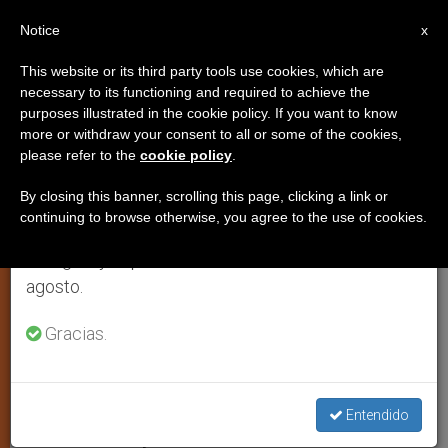
ES
Notice
×
x
Aviso importante
This website or its third party tools use cookies, which are
necessary to its functioning and required to achieve the
Del 27 de julio al 7 de agosto haremos la pausa
purposes illustrated in the cookie policy. If you want to know
La imagen panteísta e islámica
anual, aprovechando que en el periodo de verano
more or withdraw your consent to all or some of the cookies,
please refer to the
cookie policy
.
se generan menos informaciones y también el
de Dios se extiende entre los
consumo de las mismas disminuye.
jóvenes
By closing this banner, scrolling this page, clicking a link or
continuing to browse otherwise, you agree to the use of cookies.
Retomamos el trabajo ordinario de las ediciones
en inglés y español de ZENIT el lunes 10 de
Según constata Francesc Torralba,
agosto.
filósofo y teólogo
Gracias.
ENERO 15, 2004 00:00
ZENIT STAFF
ARTE Y CULTURA
W
M
F
T
S
h
e
a
w
h
a
s
c
i
a
Entendido
t
s
e
t
r
Share this Entry
s
e
b
t
e