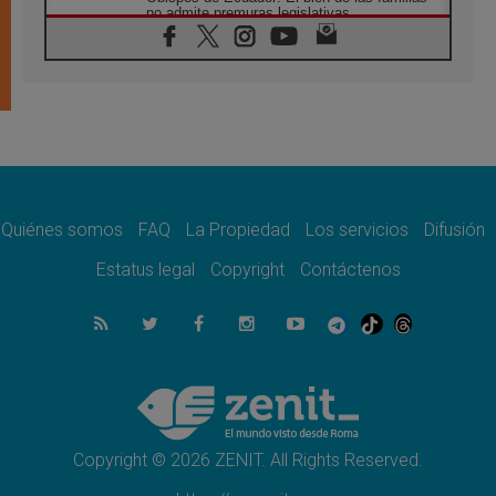
no admite premuras legislativas
06.08.2026
Cardenal Parolin: La paz comienza con la
empatía al dolor del otro
06.08.2026
Fray Marco Vianelli: Aprender el Evangelio
de la Paz en la Escuela de San Francisco
06.08.2026
La visita del Papa León XIV a Asís en un
minuto
Quiénes somos
FAQ
La Propiedad
Los servicios
Difusión
06.08.2026
El agradecimiento de los jóvenes al Papa:
Estatus legal
Copyright
Contáctenos
«Hoy nos sentimos Iglesia»
06.08.2026
Líbano: Reanudan los coloquios en Roma en
medio de tensiones y ataques en el sur del
país
06.08.2026
Hiroshima y Nagasaki, 81 años después.
Comienzan "Diez Días Oración por la Paz"
Copyright © 2026 ZENIT. All Rights Reserved.