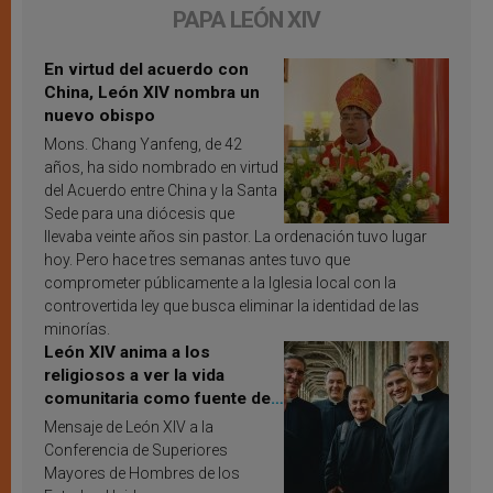
PAPA LEÓN XIV
En virtud del acuerdo con
China, León XIV nombra un
nuevo obispo
Mons. Chang Yanfeng, de 42
años, ha sido nombrado en virtud
del Acuerdo entre China y la Santa
Sede para una diócesis que
llevaba veinte años sin pastor. La ordenación tuvo lugar
hoy. Pero hace tres semanas antes tuvo que
comprometer públicamente a la Iglesia local con la
controvertida ley que busca eliminar la identidad de las
minorías.
León XIV anima a los
religiosos a ver la vida
comunitaria como fuente de
inspiración y santificación
Mensaje de León XIV a la
Conferencia de Superiores
Mayores de Hombres de los