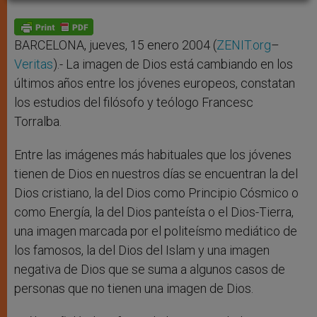
A
n
o
e
p
g
o
r
p
e
k
r
BARCELONA, jueves, 15 enero 2004 (
ZENIT.org
–
Veritas
).- La imagen de Dios está cambiando en los
últimos años entre los jóvenes europeos, constatan
los estudios del filósofo y teólogo Francesc
Torralba.
Entre las imágenes más habituales que los jóvenes
tienen de Dios en nuestros días se encuentran la del
Dios cristiano, la del Dios como Principio Cósmico o
como Energía, la del Dios panteísta o el Dios-Tierra,
una imagen marcada por el politeísmo mediático de
los famosos, la del Dios del Islam y una imagen
negativa de Dios que se suma a algunos casos de
personas que no tienen una imagen de Dios.