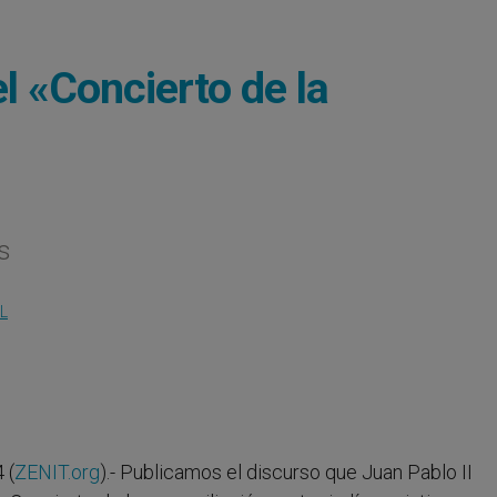
l «Concierto de la
s
L
 (
ZENIT.org
).- Publicamos el discurso que Juan Pablo II