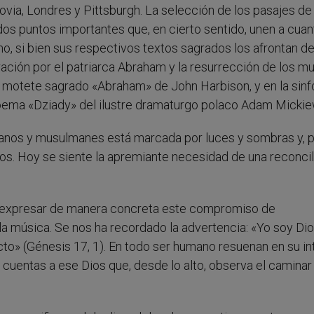
ovia, Londres y Pittsburgh. La selección de los pasajes de
dos puntos importantes que, en cierto sentido, unen a cuan
ismo, si bien sus respectivos textos sagrados los afrontan d
ación por el patriarca Abraham y la resurrección de los mu
motete sagrado «Abraham» de John Harbison, y en la sinf
poema «Dziady» del ilustre dramaturgo polaco Adam Mickie
istianos y musulmanes está marcada por luces y sombras y, 
. Hoy se siente la apremiante necesidad de una reconcil
a expresar de manera concreta este compromiso de
 la música. Se nos ha recordado la advertencia: «Yo soy Di
to» (Génesis 17, 1). En todo ser humano resuenan en su int
 cuentas a ese Dios que, desde lo alto, observa el caminar 