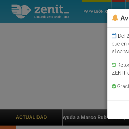
PAPA LEÓN XIV
ROMA
Av
Del 2
que en 
el cons
Retom
ZENIT e
Graci
n ayuda a Marco Rubio ante persecución de colonos jud
ACTUALIDAD