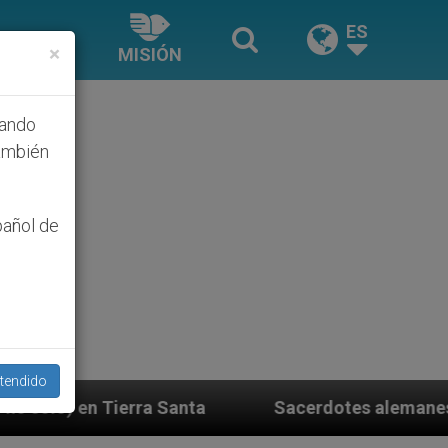
ES
×
MISIÓN
hando
ambién
pañol de
tendido
a
Sacerdotes alemanes fieles al Papa contestan