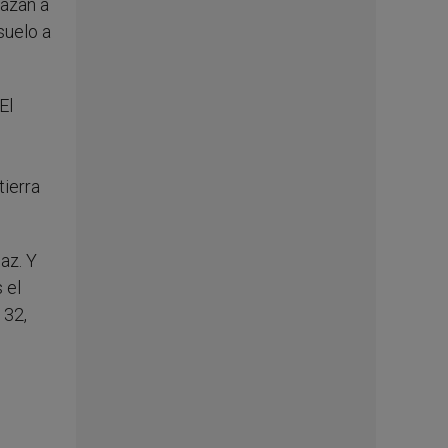
nazan a
suelo a
El
tierra
az. Y
 el
 32,