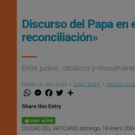
Discurso del Papa en e
reconciliación»
Entre judíos, católicos y musulmane
ENERO 18, 2004 00:00
ZENIT STAFF
IGLESIA LOCA
W
M
F
T
S
h
e
a
w
h
a
s
c
i
a
t
s
e
t
r
Share this Entry
s
e
b
t
e
A
n
o
e
p
g
o
r
p
e
k
CIUDAD DEL VATICANO, domingo, 18 enero 2004
r