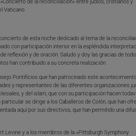
«Concierto de la reconciliación» entre judíos, cristianos y
l Vaticano.
concierto de esta noche dedicado al tema de la reconcilia
ado con participación interior en la espléndida interpreta
de reflexión y de oración. Saludo y doy las gracias de todo
ntos han contribuido a su concreta realización.
nsejo Pontificios que han patrocinado este acontecimient
ades y representantes de las diferentes organizaciones ju
lesiales, y del islam, que con su participación hacen toda
articular se dirige a los Caballeros de Colón, que han ofr
sentada aquí por sus directivos, que han permitido una difu
lbert Levine y a los miembros de la «Pittsburgh Symphony