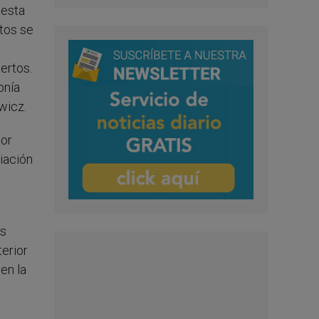
 esta
tos se
e
ertos.
onía
wicz.
por
iación
os
erior
en la