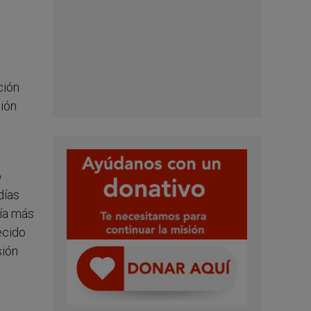
ción
ción
o
días
vía más
ecido
sión