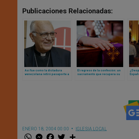
Publicaciones Relacionadas:
Así fue como la dictadura
El regreso de la confesión: un
¿Despl
venezolana retiró pasaporte a
sacramento que recupera su
Españ
cardenal y le impidió salir del
lugar. Lo que dice un estudio
invest
país
francés
jesuit
ENERO 18, 2004 00:00
IGLESIA LOCAL
W
M
F
T
S