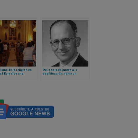
ome de la religión en
De la sala de juntas a la
a? Esto dice una
beatificación: cómo un
igación de la Universidad
empresario argentino redefine
a de Comillas
la santidad