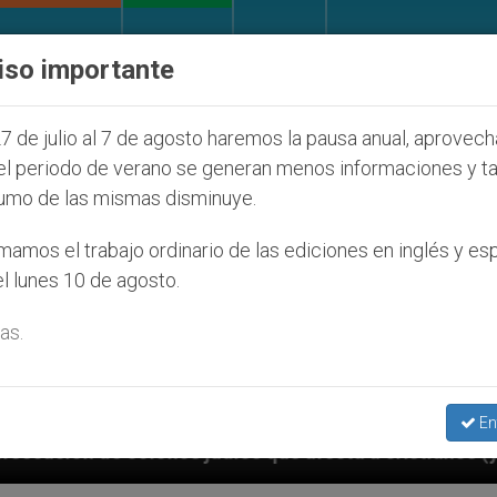
IGLESIA Y MUNDO
DOCUMENTOS
DONATIVOS
iso importante
7 de julio al 7 de agosto haremos la pausa anual, aprovec
el periodo de verano se generan menos informaciones y t
umo de las mismas disminuye.
amos el trabajo ordinario de las ediciones en inglés y es
l lunes 10 de agosto.
as.
En
íos que afecta a cristianos (y no sólo) en Tierra Sant