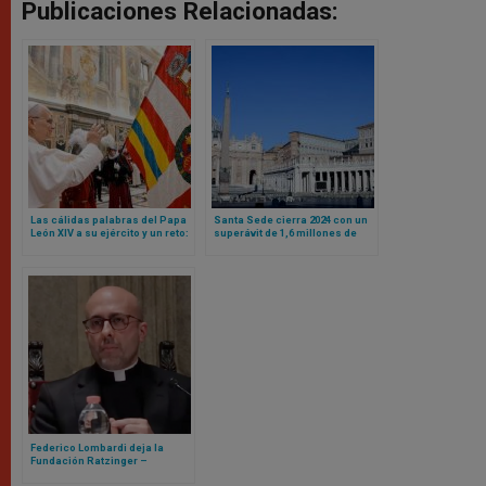
Publicaciones Relacionadas:
Las cálidas palabras del Papa
Santa Sede cierra 2024 con un
León XIV a su ejército y un reto:
superávit de 1,6 millones de
sean mensaje de unidad para
euros
toda la Curia Romana
Federico Lombardi deja la
Fundación Ratzinger –
Benedicto XVI, llega Roberto