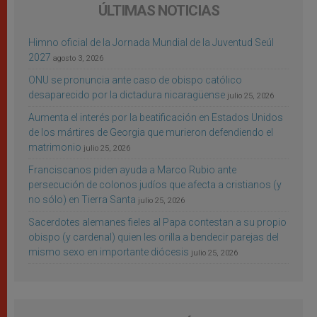
ÚLTIMAS NOTICIAS
Himno oficial de la Jornada Mundial de la Juventud Seúl
2027
agosto 3, 2026
ONU se pronuncia ante caso de obispo católico
desaparecido por la dictadura nicaragüense
julio 25, 2026
Aumenta el interés por la beatificación en Estados Unidos
de los mártires de Georgia que murieron defendiendo el
matrimonio
julio 25, 2026
Franciscanos piden ayuda a Marco Rubio ante
persecución de colonos judíos que afecta a cristianos (y
no sólo) en Tierra Santa
julio 25, 2026
Sacerdotes alemanes fieles al Papa contestan a su propio
obispo (y cardenal) quien les orilla a bendecir parejas del
mismo sexo en importante diócesis
julio 25, 2026