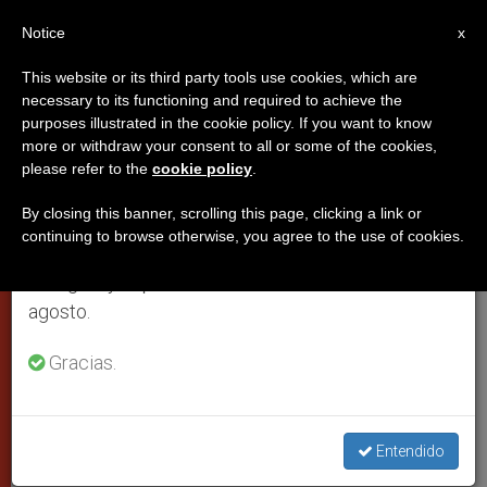
ES
Notice
×
x
Aviso importante
This website or its third party tools use cookies, which are
necessary to its functioning and required to achieve the
Del 27 de julio al 7 de agosto haremos la pausa
purposes illustrated in the cookie policy. If you want to know
Aquisgrán confiere al Papa de
anual, aprovechando que en el periodo de verano
more or withdraw your consent to all or some of the cookies,
please refer to the
cookie policy
.
se generan menos informaciones y también el
manera «única» el Premio
consumo de las mismas disminuye.
Carlomagno
By closing this banner, scrolling this page, clicking a link or
continuing to browse otherwise, you agree to the use of cookies.
Retomamos el trabajo ordinario de las ediciones
en inglés y español de ZENIT el lunes 10 de
CIUDAD DEL VATICANO, viernes, 23
agosto.
enero 2004 (
ZENIT.org
).- La ciudad
Gracias.
alemana de Aquisgrán ha conferido a
Juan Pablo II de manera
«extraordinaria y única» el Premio
Entendido
Internacional «Carlomagno», revela