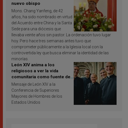
nuevo obispo
Mons. Chang Yanfeng, de 42
años, ha sido nombrado en virtud
del Acuerdo entre China y la Santa
Sede para una diócesis que
llevaba veinte años sin pastor. La ordenación tuvo lugar
hoy. Pero hace tres semanas antes tuvo que
comprometer públicamente a la Iglesia local con la
controvertida ley que busca eliminar la identidad de las
minorías.
León XIV anima a los
religiosos a ver la vida
comunitaria como fuente de
inspiración y santificación
Mensaje de León XIV a la
Conferencia de Superiores
Mayores de Hombres de los
Estados Unidos