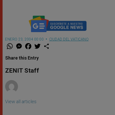
Regoli
ENERO 23, 2004 00:00
CIUDAD DEL VATICANO
W
M
F
T
S
h
e
a
w
h
a
s
c
i
a
t
s
e
t
r
Share this Entry
s
e
b
t
e
A
n
o
e
p
g
o
r
ZENIT Staff
p
e
k
r
View all articles