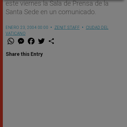
este viernes la Sala de Prensa de la
Santa Sede en un comunicado.
ENERO 23, 2004 00:00
ZENIT STAFF
CIUDAD DEL
VATICANO
W
M
F
T
S
h
e
a
w
h
a
s
c
i
a
t
s
e
t
r
Share this Entry
s
e
b
t
e
A
n
o
e
p
g
o
r
p
e
k
r