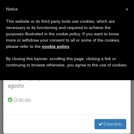
ES
Notice
×
x
Aviso importante
This website or its third party tools use cookies, which are
necessary to its functioning and required to achieve the
Del 27 de julio al 7 de agosto haremos la pausa
purposes illustrated in the cookie policy. If you want to know
anual, aprovechando que en el periodo de verano
more or withdraw your consent to all or some of the cookies,
please refer to the
cookie policy
.
se generan menos informaciones y también el
consumo de las mismas disminuye.
By closing this banner, scrolling this page, clicking a link or
continuing to browse otherwise, you agree to the use of cookies.
Retomamos el trabajo ordinario de las ediciones
en inglés y español de ZENIT el lunes 10 de
agosto.
Gracias.
Entendido