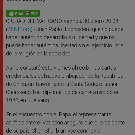
s
e
b
t
e
A
n
o
e
p
g
o
r
p
e
k
r
CIUDAD DEL VATICANO, viernes, 30 enero 20 04
(
ZENIT.org
).- Juan Pablo II considera que no puede
haber auténtico desarrollo sin libertad y que no
puede haber auténtica libertad sin el ejercicio libre
de la religión en la sociedad.
Así lo constató este viernes al recibir las cartas
credenciales del nuevo embajador de la República
de China, en Taiwán, ante la Santa Sede, el señor
Chou-seng Tou, diplomático de carrera nacido en
1942, en Kueiyang.
En el encuentro con el Papa, el representante
asiático ante el Vaticano aseguró que el presidente
de su país, Chen Shui-bian, «se conmovió