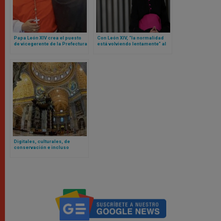
Papa León XIV crea el puesto
Con León XIV, “la normalidad
de vicegerente de la Prefectura
está volviendo lentamente” al
de la Casa Pontificia para un
Vaticano… según el secretario
agustino africano
privado de Benedicto XVI
Digitales, culturales, de
conservación e incluso
interactivas: estos son los
proyectos lanzados en ocasión
de los 4 siglos de la Basílica de
San Pedro