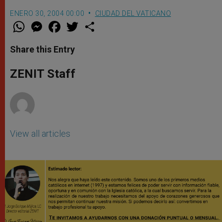
ENERO 30, 2004 00:00
CIUDAD DEL VATICANO
W
M
F
T
S
h
e
a
w
h
a
s
c
i
a
t
s
e
t
r
Share this Entry
s
e
b
t
e
A
n
o
e
p
g
o
r
ZENIT Staff
p
e
k
r
View all articles