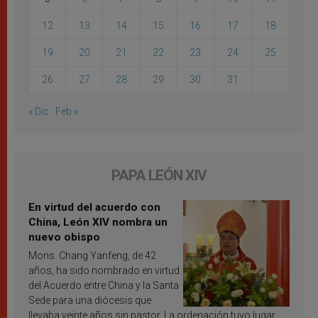
12
13
14
15
16
17
18
19
20
21
22
23
24
25
26
27
28
29
30
31
« Dic
Feb »
PAPA LEÓN XIV
En virtud del acuerdo con
China, León XIV nombra un
nuevo obispo
Mons. Chang Yanfeng, de 42
años, ha sido nombrado en virtud
del Acuerdo entre China y la Santa
Sede para una diócesis que
llevaba veinte años sin pastor. La ordenación tuvo lugar