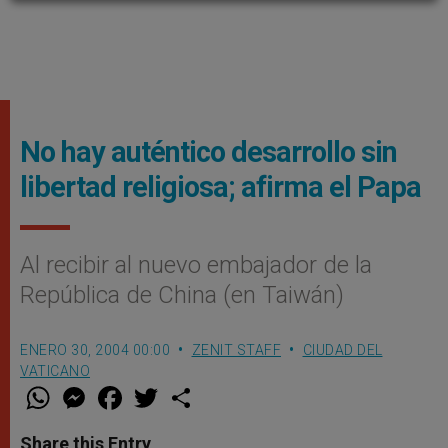
No hay auténtico desarrollo sin
libertad religiosa; afirma el Papa
Al recibir al nuevo embajador de la
República de China (en Taiwán)
ENERO 30, 2004 00:00
ZENIT STAFF
CIUDAD DEL
VATICANO
W
M
F
T
S
h
e
a
w
h
a
s
c
i
a
t
s
e
t
r
Share this Entry