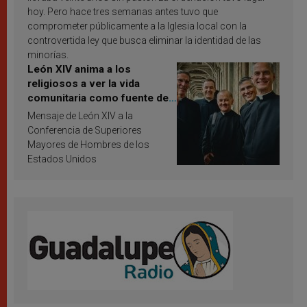
hoy. Pero hace tres semanas antes tuvo que
comprometer públicamente a la Iglesia local con la
controvertida ley que busca eliminar la identidad de las
minorías.
León XIV anima a los
religiosos a ver la vida
comunitaria como fuente de
inspiración y santificación
Mensaje de León XIV a la
Conferencia de Superiores
Mayores de Hombres de los
Estados Unidos