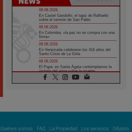
08.08.2026
En Castel Gandolfo, el tapiz de Raffaello
sobre el sermón de San Pablo
08.08.2026
En Colombia, «la paz no se compra con una
firma»
08.08.2026
En Venezuela celebraron los 416 años del
Santo Cristo de La Grita
08.08.2026
El Papa: en Santa Ágata contemplamos la
victoria del amor sobre la muerte
08.08.2026
León XIV visitará el Santuario de la Madre
del Buen Consejo de Genazzano
07.08.2026
Filipinas: el Vicariato Apostólico de Calapán
se convierte en diócesis
07.08.2026
Honduras: Los desplazados invisibles de una
crisis olvidada
Quiénes somos
FAQ
La Propiedad
Los servicios
Difusión
07.08.2026