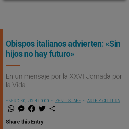
Obispos italianos advierten: «Sin
hijos no hay futuro»
En un mensaje por la XXVI Jornada por
la Vida
ENERO 30, 2004 00:00
ZENIT STAFF
ARTE Y CULTURA
W
M
F
T
S
h
e
a
w
h
a
s
c
i
a
t
s
e
t
r
Share this Entry
s
e
b
t
e