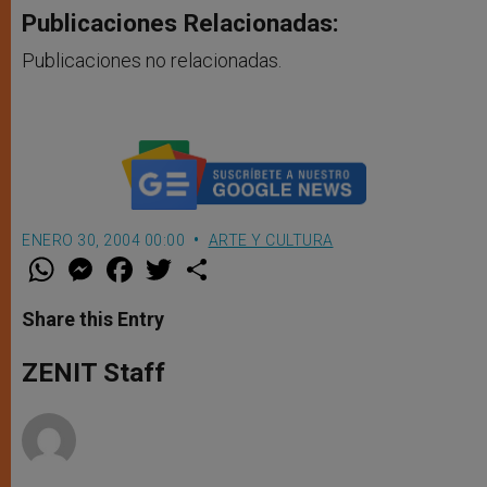
Publicaciones Relacionadas:
Publicaciones no relacionadas.
ENERO 30, 2004 00:00
ARTE Y CULTURA
W
M
F
T
S
h
e
a
w
h
a
s
c
i
a
t
s
e
t
r
Share this Entry
s
e
b
t
e
A
n
o
e
p
g
o
r
ZENIT Staff
p
e
k
r