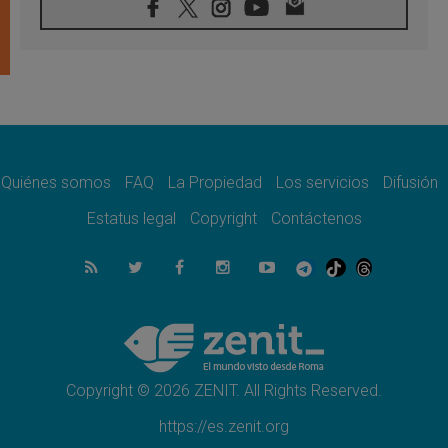
08.08.2026
León XIV visitará el Santuario de la Madre
del Buen Consejo de Genazzano
07.08.2026
Filipinas: el Vicariato Apostólico de Calapán
se convierte en diócesis
07.08.2026
Honduras: Los desplazados invisibles de una
crisis olvidada
Quiénes somos
FAQ
La Propiedad
Los servicios
Difusión
07.08.2026
Bokalic: "En Argentina el Papa León señalará
Estatus legal
Copyright
Contáctenos
el compromiso del cristiano"
07.08.2026
La matanza de niños en Gaza no cesa: 300
muertos en 300 días
07.08.2026
Tagle: La guerra desfigura el mundo, solo la
revelación de Dios lo transfigura
Copyright © 2026 ZENIT. All Rights Reserved.
https://es.zenit.org