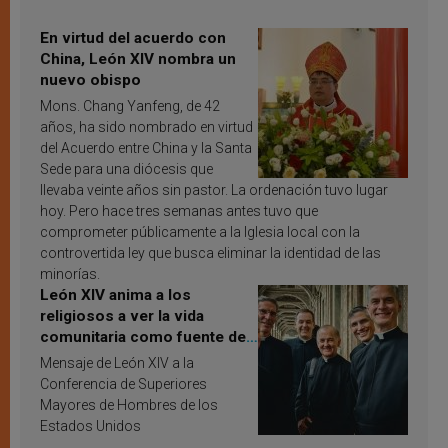
En virtud del acuerdo con
China, León XIV nombra un
nuevo obispo
Mons. Chang Yanfeng, de 42
años, ha sido nombrado en virtud
del Acuerdo entre China y la Santa
Sede para una diócesis que
llevaba veinte años sin pastor. La ordenación tuvo lugar
hoy. Pero hace tres semanas antes tuvo que
comprometer públicamente a la Iglesia local con la
controvertida ley que busca eliminar la identidad de las
minorías.
León XIV anima a los
religiosos a ver la vida
comunitaria como fuente de
inspiración y santificación
Mensaje de León XIV a la
Conferencia de Superiores
Mayores de Hombres de los
Estados Unidos