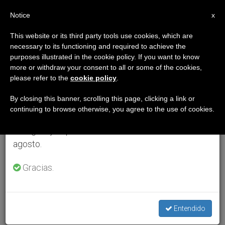
ES
Notice
×
x
Aviso importante
This website or its third party tools use cookies, which are
necessary to its functioning and required to achieve the
Del 27 de julio al 7 de agosto haremos la pausa
purposes illustrated in the cookie policy. If you want to know
anual, aprovechando que en el periodo de verano
more or withdraw your consent to all or some of the cookies,
please refer to the
cookie policy
.
se generan menos informaciones y también el
consumo de las mismas disminuye.
By closing this banner, scrolling this page, clicking a link or
continuing to browse otherwise, you agree to the use of cookies.
Retomamos el trabajo ordinario de las ediciones
en inglés y español de ZENIT el lunes 10 de
agosto.
Gracias.
Entendido