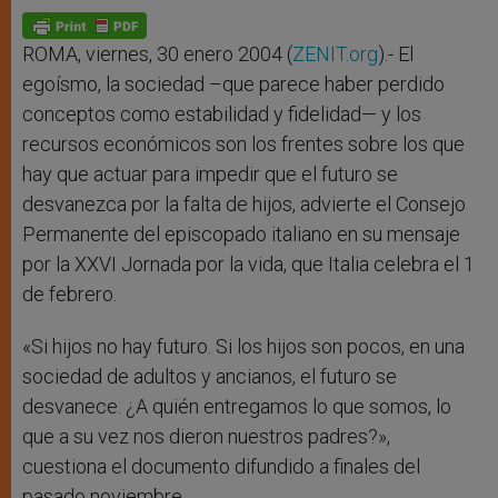
A
n
o
e
p
g
o
r
p
e
k
r
ROMA, viernes, 30 enero 2004 (
ZENIT.org
).- El
egoísmo, la sociedad –que parece haber perdido
conceptos como estabilidad y fidelidad— y los
recursos económicos son los frentes sobre los que
hay que actuar para impedir que el futuro se
desvanezca por la falta de hijos, advierte el Consejo
Permanente del episcopado italiano en su mensaje
por la XXVI Jornada por la vida, que Italia celebra el 1
de febrero.
«Si hijos no hay futuro. Si los hijos son pocos, en una
sociedad de adultos y ancianos, el futuro se
desvanece. ¿A quién entregamos lo que somos, lo
que a su vez nos dieron nuestros padres?»,
cuestiona el documento difundido a finales del
pasado noviembre.