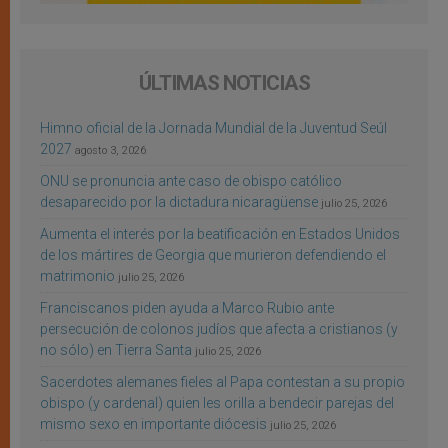
ÚLTIMAS NOTICIAS
Himno oficial de la Jornada Mundial de la Juventud Seúl
2027
agosto 3, 2026
ONU se pronuncia ante caso de obispo católico
desaparecido por la dictadura nicaragüense
julio 25, 2026
Aumenta el interés por la beatificación en Estados Unidos
de los mártires de Georgia que murieron defendiendo el
matrimonio
julio 25, 2026
Franciscanos piden ayuda a Marco Rubio ante
persecución de colonos judíos que afecta a cristianos (y
no sólo) en Tierra Santa
julio 25, 2026
Sacerdotes alemanes fieles al Papa contestan a su propio
obispo (y cardenal) quien les orilla a bendecir parejas del
mismo sexo en importante diócesis
julio 25, 2026