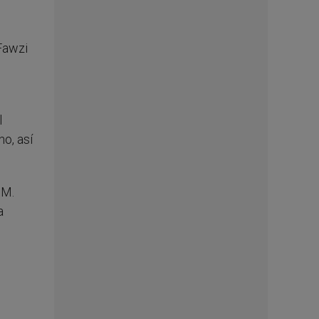
Fawzi
l
o, así
 M.
a