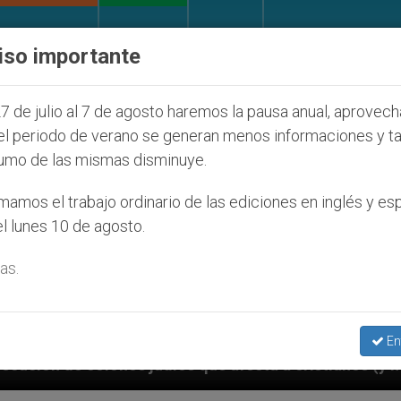
IGLESIA Y MUNDO
DOCUMENTOS
DONATIVOS
iso importante
7 de julio al 7 de agosto haremos la pausa anual, aprovec
el periodo de verano se generan menos informaciones y t
umo de las mismas disminuye.
amos el trabajo ordinario de las ediciones en inglés y es
l lunes 10 de agosto.
as.
En
díos que afecta a cristianos (y no sólo) en Tierra Sa