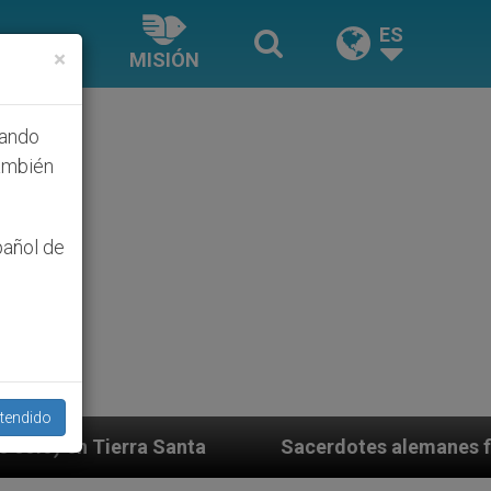
ES
×
MISIÓN
hando
ambién
pañol de
tendido
nta
Sacerdotes alemanes fieles al Papa contesta