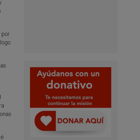
y
s
 por
alogo
las
l
ra
sonas
té