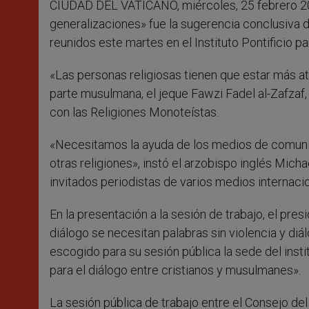
CIUDAD DEL VATICANO, miércoles, 25 febrero 2
r
generalizaciones» fue la sugerencia conclusiva 
reunidos este martes en el Instituto Pontificio p
«Las personas religiosas tienen que estar más at
parte musulmana, el jeque Fawzi Fadel al-Zafzaf
con las Religiones Monoteístas.
«Necesitamos la ayuda de los medios de comunica
otras religiones», instó el arzobispo inglés Micha
invitados periodistas de varios medios internacion
En la presentación a la sesión de trabajo, el pre
diálogo se necesitan palabras sin violencia y di
escogido para su sesión pública la sede del ins
para el diálogo entre cristianos y musulmanes».
La sesión pública de trabajo entre el Consejo del