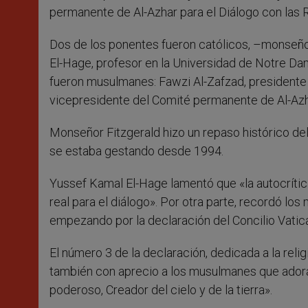
permanente de Al-Azhar para el Diálogo con las 
Dos de los ponentes fueron católicos, –monseñor
El-Hage, profesor en la Universidad de Notre Da
fueron musulmanes: Fawzi Al-Zafzad, presidente 
vicepresidente del Comité permanente de Al-Azha
Monseñor Fitzgerald hizo un repaso histórico del 
se estaba gestando desde 1994.
Yussef Kamal El-Hage lamentó que «la autocrític
real para el diálogo». Por otra parte, recordó lo
empezando por la declaración del Concilio Vatic
El número 3 de la declaración, dedicada a la rel
también con aprecio a los musulmanes que adoran 
poderoso, Creador del cielo y de la tierra».