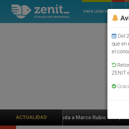
PAPA LEÓN XIV
ROMA
Av
Del 2
que en 
el cons
Retom
ZENIT e
Graci
en ayuda a Marco Rubio ante persecución de colonos ju
ACTUALIDAD