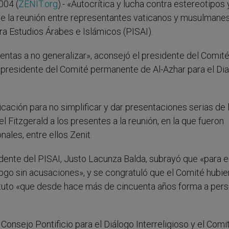
004 (
ZENIT.org
).- «Autocrítica y lucha contra estereotipos 
de la reunión entre representantes vaticanos y musulmane
ara Estudios Árabes e Islámicos (PISAI).
entas a no generalizar», aconsejó el presidente del Comité
, presidente del Comité permanente de Al-Azhar para el Di
ción para no simplificar y dar presentaciones serias de 
el Fitzgerald a los presentes a la reunión, en la que fueron
ales, entre ellos Zenit.
sidente del PISAI, Justo Lacunza Balda, subrayó que «para e
álogo sin acusaciones», y se congratuló que el Comité hubie
tituto «que desde hace más de cincuenta años forma a per
 Consejo Pontificio para el Diálogo Interreligioso y el Comi