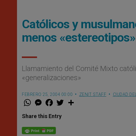
Católicos y musulmane
menos «estereotipos»
Llamamiento del Comité Mixto catól
«generalizaciones»
FEBRERO 25, 2004 00:00
ZENIT STAFF
CIUDAD DE
W
M
F
T
S
h
e
a
w
h
a
s
c
i
a
t
s
e
t
r
Share this Entry
s
e
b
t
e
A
n
o
e
p
g
o
r
p
e
k