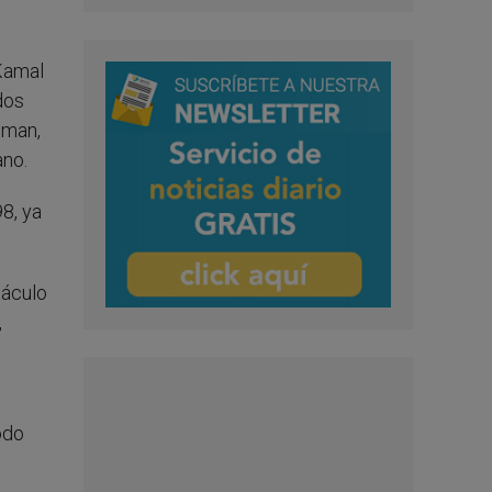
 Kamal
dos
mman,
ano.
8, ya
táculo
,
odo