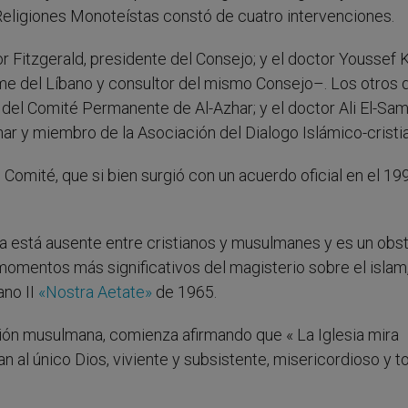
Religiones Monoteístas constó de cuatro intervenciones.
 Fitzgerald, presidente del Consejo; y el doctor Youssef
me del Líbano y consultor del mismo Consejo–. Los otros 
del Comité Permanente de Al-Azhar; y el doctor Ali El-Sa
r y miembro de la Asociación del Dialogo Islámico-cristi
Comité, que si bien surgió con un acuerdo oficial en el 199
a está ausente entre cristianos y musulmanes y es un obs
s momentos más significativos del magisterio sobre el islam
ano II
«Nostra Aetate»
de 1965.
igión musulmana, comienza afirmando que « La Iglesia mira
al único Dios, viviente y subsistente, misericordioso y t